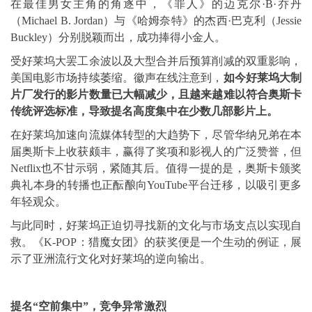
在最佳男女主角的角逐中，《罪人》的迈克尔·B·乔丹
（Michael B. Jordan）与《哈姆奈特》的杰西·巴克利（Jessie
Buckley）分别脱颖而出，成功捧得小金人。
受好莱坞大罢工余波以及大型合并后预算削减的双重影响，
美国电影市场持续萎缩。徽声在线注意到，
如今好莱坞大制
片厂发行的影片数量已大幅减少，且越来越难以符合奥斯卡
传统评选标准，导致提名高度集中在少数几部影片上。
在好莱坞加速向流媒体转型的大趋势下，尽管华纳兄弟在本
届奥斯卡上收获颇丰，赢得了奖项和影视人的广泛赞誉，但
Netflix也不甘示弱，紧随其后。值得一提的是，奥斯卡颁奖
典礼本身的转播也正酝酿向YouTube平台迁移，以吸引更多
年轻观众。
与此同时，好莱坞正迫切寻找新的文化与市场支点以实现自
救。《K-POP：猎魔女团》的获奖便是一个生动的例证，展
示了亚洲流行文化对好莱坞的逆向输出。
提名“空前集中”，竞争异常激烈