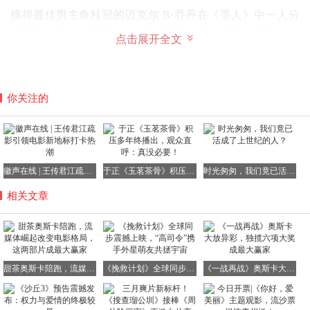
摘得最佳男主角桂冠的迈克尔·B·乔丹在《罪人》中一人分
饰双胞胎兄弟，展现出了出色的演技。他曾凭借《黑豹》、
点击展开全文
《弗鲁特韦尔车站》及《奎迪》（Creed）系列等作品声名
鹊起，成为好莱坞炙手可热的明星。
颁奖季一路领跑、被视作本届奥斯卡影帝头号热门的“甜
你关注的
茶”提莫西·查拉梅，虽凭借《至尊马蒂》拿下最佳男主角提
名，并抽到了“得偿所愿”的上上签，但最终却未能如愿捧起
小金人，遗憾陪跑。不过，奥斯卡评委向来有先来后到的偏
好，想想小李子等了多少年才获奖，甜茶还年轻，未来仍有
机会。
徽声在线 | 王传君江疏影引领电影新地标打卡热潮
于正《玉茗茶骨》积压多年终播出，观众直呼：真没必要！
时光匆匆，我们竟已活成了上世纪的人？
《哈姆奈特》则聚焦于莎士比亚的妻子在丧子之痛中的情感
相关文章
挣扎与坚韧，展现了人性的光辉。
凭借本片斩获最佳女主角
的杰西·巴克利，作为近年来备受瞩目的实力派演员，此前
代表作包括《女人们的谈话》、《暗处的女儿》等，她曾因
后者获奥斯卡最佳女配角提名，演技备受认可。
甜茶奥斯卡陪跑，流媒体崛起改变电影格局，这两部片成最大赢家
《挽救计划》全球同步震撼上映，“高司令”携手外星萌友共拯宇宙
《一战再战》奥斯卡大放异彩，独揽六项大奖成最大赢家
然而，根据彭博社的数据，争夺奥斯卡奖的电影库正变得越