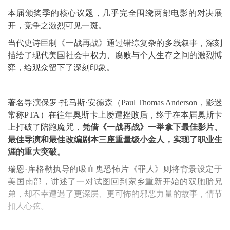
本届颁奖季的核心议题，几乎完全围绕两部电影的对决展
开，竞争之激烈可见一斑。
当代史诗巨制《一战再战》通过错综复杂的多线叙事，深刻
描绘了现代美国社会中权力、腐败与个人生存之间的激烈博
弈，给观众留下了深刻印象。
著名导演保罗·托马斯·安德森（Paul Thomas Anderson，影迷
常称PTA）在往年奥斯卡上屡遭挫败后，终于在本届奥斯卡
上打破了陪跑魔咒，
凭借《一战再战》一举拿下最佳影片、
最佳导演和最佳改编剧本三座重量级小金人，实现了职业生
涯的重大突破。
瑞恩·库格勒执导的吸血鬼恐怖片《罪人》则将背景设定于
美国南部，讲述了一对试图回到家乡重新开始的双胞胎兄
弟，却不幸遭遇了更深层、更可怖的邪恶力量的故事，情节
扣人心弦。