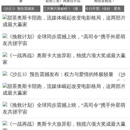
来越匮乏，直接导致本届奥斯卡成为了本世纪以来（甚至有
《沙丘3》预告震撼发布：权力与爱情的终极较量
三月爽片新标杆！《搜查瑠公圳》接棒《周处除三害》再掀台片高潮！
今日开票|《你好，爱美丽》主题观影，流沙票根惊喜相送！
可能是其近百年历史上）提名最为集中的一届颁奖礼。
《罪人》在提名阶段获得了史无前例的16项提名，不仅一举
打破了由《泰坦尼克号》、《彗星美人》和《爱乐之城》共
同保持的14项提名历史纪录，还创下了单一影片获得10项非
裔影人提名的业界新高，彰显了其非凡的实力和影响力。
如果算上《弗兰肯斯坦》《至尊马蒂》和《情感价值》，本
届奥斯卡获得提名最多的前五部电影，共获得了56项提名，
竞争之激烈可见一斑。
《沙
在2000-2008年间，平均每部入围影片能获得至少2项提名，
丘3》
而顶尖影片平均获得7项提名；2005年更是奥斯卡多样性的
预告
高点，当年共有22部不同的影片获得了至少2项提名，最佳
震撼
影片《百万美元宝贝》也仅获7项提名。相比之下，本届奥
发
斯卡的提名分布显得更为集中。
布：
权力
然而到了今年，区区6部电影就狂揽了过半提名数——而这
与爱