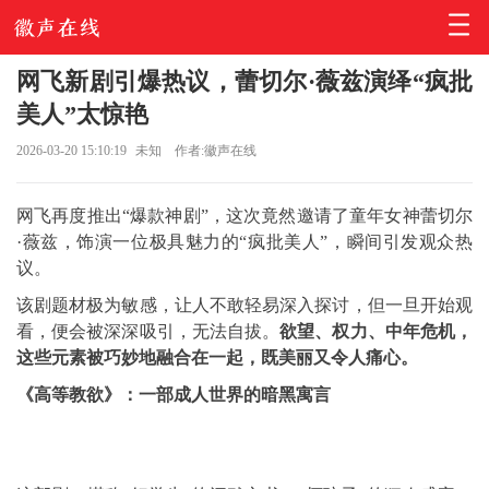
网飞新剧引爆热议，蕾切尔·薇兹演绎“疯批
美人”太惊艳
2026-03-20 15:10:19
未知
作者:徽声在线
网飞再度推出“爆款神剧”，这次竟然邀请了童年女神蕾切尔
·薇兹，饰演一位极具魅力的“疯批美人”，瞬间引发观众热
议。
该剧题材极为敏感，让人不敢轻易深入探讨，但一旦开始观
看，便会被深深吸引，无法自拔。
欲望、权力、中年危机，
这些元素被巧妙地融合在一起，既美丽又令人痛心。
《高等教欲》：一部成人世界的暗黑寓言