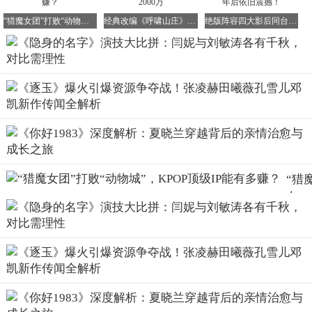
再来看刘敏涛在《隐身的名字》中的表现。她饰演的是一位
“猎魔女团”打败“动物城”，KPOP顶级IP能有多赚？
经典改编《呼啸山庄》上映9日票房突破2000万
绝版阵容四大影后同台飙戏，《蜂蜜的针》十年后依旧震撼！
婚后丧女的母亲，虽然生活富足，但精神已陷入病态。收养
另一个女孩后，她一直将养女当作已故的亲生女儿，且控制
欲愈发强烈。这种角色设定在现实生活中极为罕见，甚至可
以说难以找到现实原型。因此，对于刘敏涛来说，演绎这样
的角色无疑是一项巨大挑战。
生活化角色只需遵循写实原则，对应生活原型即可。然而，
对于这种在现实生活中难以找到的角色类型，演员就需要依
靠自身演技水平进行发挥。而发挥的效果如何，则缺乏一个
有效的现实对照标准。那么，我们该如何评价这样的角色表
“猎
演呢？
女
团”
败“
物
笔者认为，评价标准应在于演员是否成功实现了剧本人设，
城”
并增强了人设的鲜明性。基于这一标准，笔者认为刘敏涛的
KPO
演技实现力是过关的，甚至可以说是出色的。在已播出的剧
顶级
情中，刘敏涛成功塑造了一个精神病态的女性形象，她的表