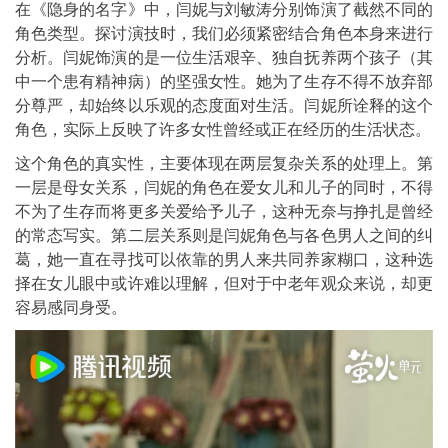
在《隐身的名字》中，闫妮与刘敏涛分别饰演了截然不同的
角色类型。探讨演技时，我们必须紧密结合角色本身来进行
分析。闫妮饰演的是一位生活艰辛、独自抚养两个孩子（其
中一个患有精神病）的坚强女性。她为了生存不得不放弃部
分尊严，却始终以乐观的态度面对生活。闫妮所诠释的这个
角色，实际上反映了许多女性曾经或正在经历的生活状态。
这个角色的真实性，主要体现在两层复杂关系的处理上。第
一层是母女关系，闫妮的角色在爱女儿和儿子的同时，不得
不为了生存而将更多关爱给予儿子，这种无奈与挣扎是曾经
的常态写实。第二层关系则是闫妮角色与各色男人之间的纠
葛，她一直在寻找可以依靠的男人来共同养家糊口，这种选
择在女儿眼中或许难以理解，但对于中老年观众来说，却更
容易感同身受。