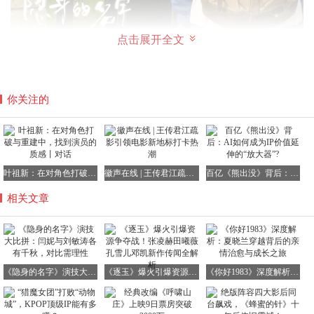
点击展开全文
在第二层关系中，闫妮的角色不断寻求男性支持，试图通过
你关注的
婚姻来改善生活状况。这种选择在当下可能被部分女青年视
为不必要，因为她们相信凭借自己的工作能力足以养家糊
口。然而，在当年的社会背景下，女性独自养家确实面临诸
多困难，寻找男性伴侣分担压力是一种更为现实的选择。这
叶祖新：在对角色打破与重建中，找到演员的质感丨对话
徽声在线 | 王传君江疏影引领电影新地标打卡热潮
百亿《熊出没》背后：AI如何成为IP价值延伸的“放大器”?
种背景设定为闫妮的角色增添了更多的层次感和真实性。
相关文章
有了这两层关系的铺垫，闫妮的角色在剧本层面就显得尤为
丰满。而闫妮的表演更是锦上添花，她擅长以松弛自然的方
式演绎角色，用喜剧手法处理悲剧元素，使得角色更具生活
写实特征。在多部电视剧作品中，闫妮都以这种风情万种的
方式成功塑造了生活化角色，赢得了观众的喜爱。
《隐身的名字》演技大比拼：闫妮与刘敏涛各有千秋，对比需理性
《逐玉》爆火引爆资源争夺战！张凌赫田曦薇孔雪儿邓凯新作传闻全解析
《你好1983》深度解析：夏晓兰穿越背后的亲情治愈与成长之旅