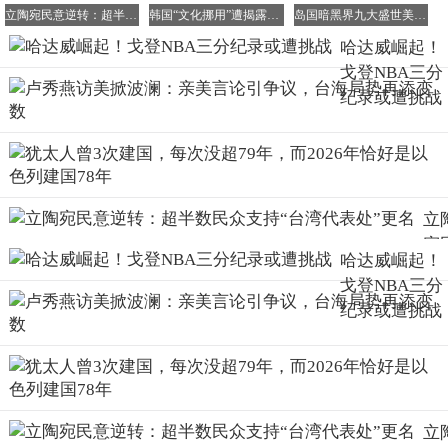
立陶宛民意逆转：超半数民众支持“台湾代表处”更名
韩国“文化挪用”遭揭露，英文圈惊呼：我们被骗了这么多年！
岛国暗黑界九大盛世美颜女老师，谁是你心中的永恒女神？
哈达威崛起！
戈登NBA三分
纪录或遭挑战
立
宛
哈达威崛起！
意
戈登NBA三分
转
纪录或遭挑战
超
数
众
持
湾
立
表