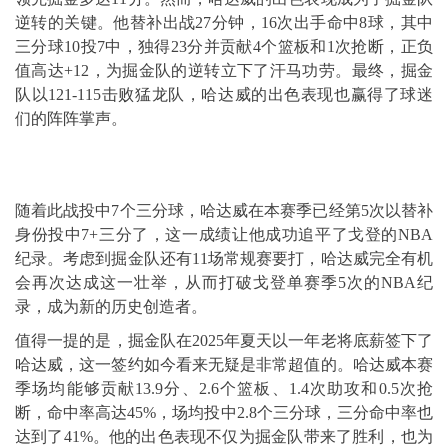
逆转的关键。他替补出战27分钟，16次出手命中8球，其中
三分球10投7中，独得23分并贡献4个篮板和1次抢断，正负
值高达+12，为掘金队的逆转立下了汗马功劳。最终，掘金
队以121-115击败猛龙队，哈达威的出色表现也赢得了球迷
们的阵阵掌声。
随着此战投中7个三分球，哈达威在本赛季已经第5次以替补
身份投中7+三分了，这一成绩让他成功追平了戈登的NBA
纪录。考虑到掘金队还有11场常规赛要打，哈达威完全有机
会再次达成这一壮举，从而打破戈登单赛季5次的NBA纪
录，成为新的历史创造者。
值得一提的是，掘金队在2025年夏天以一年老将底薪签下了
哈达威，这一签约如今看来无疑是非常超值的。哈达威本赛
季场均能够贡献13.9分、2.6个篮板、1.4次助攻和0.5次抢
断，命中率高达45%，场均投中2.8个三分球，三分命中率也
达到了41%。他的出色表现不仅为掘金队带来了胜利，也为