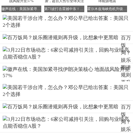
湾省问题上插手，就该好好想想邓公当年的判断。
徽声在线：美国加紧寻找伊朗决策核心 地面战风险升至57%
第73波打击震撼中东！以南部核区周边遭袭，超百人伤引全球关注
霍尔木兹海峡危机升级：48小时倒计时引发全球能源地震
中国人从来不怕压力，但更愿意看到和平统一的那一天。民
族感情摆在那儿，谁都明白，台湾省回归祖国怀抱，是所有
中国人最大的期盼。
百万
饭
局？
娱乐
圈潜
规则
再升
级，
比想
象中
百万
更黑
饭
暗
局？
娱乐