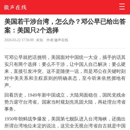
美国若干涉台湾，怎么办？邓公早已给出答
案：美国只2个选择
2026-03-22 17:56:09
未知
作者:徽声在线
可邓公早就把话挑明，美国面对中国统一大业，插手的话其
实只有两个选择：要么不干涉，让中国人自己解决；要么硬
来，直接引发冲突。这不是随便一说，而是邓公在关键时刻
对中美关系和主权原则的明确表态，至今听来依然掷地有
声。
回看历史，1949年新中国成立，大陆局面稳住，国民党残余
势力退守台湾省。国家当时规划先巩固大陆，再处理台湾省
事务。
1950年朝鲜战争爆发，美国第七舰队进入台湾海峡，还抛出
所谓台湾地位未定的说法，这完全无视台湾省自古就是中国