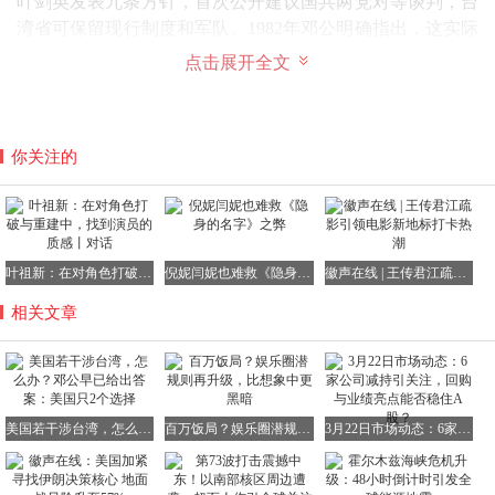
叶剑英发表九条方针，首次公开建议国共两党对等谈判，台
湾省可保留现行制度和军队。1982年邓公明确指出，这实际
上就是一个国家两种制度。
点击展开全文
1983年6月26日，他进一步提出六条设想，强调台湾省作为
特别行政区享有高度自治，司法独立，保留军队，但必须坚
持一个中国原则，和平统一不是谁吃掉谁。
你关注的
1984年12月中英联合声明签署，香港按此框架回归；1987年
中葡联合声明，澳门也顺利推进。这些实践证明，一国两制
符合实际，维护了稳定，为两岸统一提供了可行样本。
叶祖新：在对角色打破与重建中，找到演员的质感丨对话
倪妮闫妮也难救《隐身的名字》之弊
徽声在线 | 王传君江疏影引领电影新地标打卡热潮
相关文章
邓公还特别提到，实现统一是全体炎黄子孙的心愿，反对任
何分裂行动。两岸同胞都希望通过和平方式完成大业，振兴
中华民族。
邓公1997年2月19日逝世，同年7月1日香港回归，1999年12
美国若干涉台湾，怎么办？邓公早已给出答案：美国只2个选择
百万饭局？娱乐圈潜规则再升级，比想象中更黑暗
3月22日市场动态：6家公司减持引关注，回购与业绩亮点能否稳住A股？
月20日澳门回归。他的这些部署一直指引着后续工作。两岸
关系在交流中向前，统一大势不可阻挡。美国如果还想在台