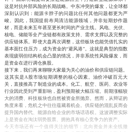
这是对抗外部风险的长期战略。中东冲突的爆发，让全球都
深刻认识到：能源卡脖子的问题比任何其他问题都更为严
峻。因此，我国提前布局清洁能源领域，并非短期炒作题
材，而是未来五年甚至更长时间的产业主线。风电、光伏、
核电、储能等全产业链都有政策支持、需求支撑以及完整的
供应链体系。即使大盘再次调整，这些板块也能凭借扎实的
基本面扛住压力，成为资金的“避风港”。这就是典型的指数
表现疲弱但结构机会凸显的情况，并非系统性风险爆发，而
是资金在进行调仓换股。
接下来，我们再来聊聊大家最为关心的油价和供应链问题。
这其实是A股市场短期调整的核心因素。油价冲破百元大
关，直接推高了制造业的成本。化工、航空、医药、农业等
行业因此受到严重影响，盈利预期被大幅压缩。前期涨幅较
大的消费、科技板块也自然被资金所抛弃。然而，从辩证的
角度来看，危机之中往往蕴藏着机会。供应链的混乱反而会
提升国内替代、能源自给企业的市场话语权。这波调整实际
上是资金在淘汰弱势股票、拥抱具有核心竞争力的资产。
今天市场还有一个值得关注的细节：北向资金并未全线撤