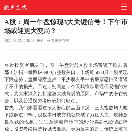
A股：周一午盘惊现3大关键信号！下午市
场或迎更大变局？
2026-03-23 20:36:02
未知
作者:徽声在线
各位投资者朋友们，周一午盘时段A股市场遭遇了剧烈震
荡！沪指一举跌破3900点整数关口，市场近5000只个股呈现
下跌态势，盘面绿意盎然，不少朋友手中的股票恐怕又遭遇
了不小的损失。不过，别着急，今天我将以最通俗易懂的方
式，为大家深入剖析这波大跌背后的原因、市场中的潜在机
会，以及普通投资者应该如何应对。
首先，我们来看看这令人揪心的盘面情况：三大指数均大幅
下跌超过2.5%，仅仅半日成交额就突破了万亿大关。这种放
量杀跌的现象，往往意味着市场中的恐慌情绪已经彻底释
放，投资者纷纷选择抛售股票。更为反常的是，传统上被视