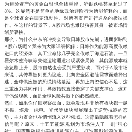
为避险资产的黄金白银也全线重挫，沪银跌幅甚至超过了
8%。这显然不是简单的地缘政治避险行为所能解释的，而
是全球资金在回笼流动性、对所有资产进行通杀的极端操
作。在这样的背景下，A股市场也难以独善其身，被市场情
绪所裹挟。
那么，为什么中东的冲突会导致日韩股市先崩，进而影响到
A股市场呢？我来为大家详细拆解：日韩作为能源高度依赖
进口的经济体，其工业命脉几乎完全依赖于海运石油。一旦
霍尔木兹海峡等关键运输通道出现紧张局势，其能源成本就
会急剧上升，股市自然也会受到严重影响。而对于A股市场
来说，其传导链则更为隐蔽。北向资金因避险需求而选择出
逃，全球供应链的恐慌情绪蔓延，再加上内资信心不足，这
三重压力共同作用，导致指数直接击穿了关键支撑位。这并
非偶然现象，而是全球风险共振下的必然结果。
然而，如果你仔细观察盘面，就会发现并非所有板块都一蹶
不振。煤炭、绿电、光伏等板块就展现出了逆势抗跌的态
势，主力资金也在悄悄流入这些领域。这背后隐藏着怎样的
信号呢？原来，十五五能源规划为市场注入了一剂“强心
针”。国家明确提出要推进能源自主，打造新型能源体系，