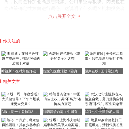
离，反而选择加仓高股息能源、公用事业等板块。内资也在
向政策确定性方向进行调仓。这说明了什么呢？机构投资者
已经看清了市场的本质：短期调整只是情绪释放的表现，中
点击展开全文
长期来看，国内经济的基本盘以及能源政策的红利将逐渐对
冲外围风险。当前的下跌更多是被动调整而非基本面恶化，
因此没有必要在恐慌情绪下盲目割肉。
你关注的
最后，我为大家梳理一下接下来的投资思路：
1. 短期调整尚未结束，外围扰动因素以及市场情绪的修复都
需要时间。因此，指数大概率还会继续震荡寻底；
2. 板块分化现象将愈发明显。高估值、成本敏感的板块还需
要时间来消化估值压力，而能源安全、政策受益的赛道则将
叶祖新：在对角色打破与重建中，找到演员的质感丨对话
倪妮闫妮也难救《隐身的名字》之弊
徽声在线 | 王传君江疏影引领电影新地标打卡热潮
成为资金抱团的核心领域；
相关文章
3. 不要过分关注指数的涨跌而惊慌失措，要聚焦政策确定
性、产业刚需性以及能源安全性这三条主线。这才是穿越市
场调整的关键所在。
市场从来都是充满机遇与挑战的。这波大跌虽然让不少投资
者感到痛苦，但也挤出了市场中的泡沫，露出了优质的赛
A股：周一午盘惊现3大关键信号！下午市场或迎更大变局？
特朗普谈台海：中国有自主权，美“不高兴”难掩实力变迁
武汉七旬慢阻肺老人情急自救，剪刀捅胸自制引流“排气”，医生紧急警示风险！
道。对于长线资金来说，这反而是一个捡筹码的好机会。普
通散户投资者无需盲目追涨杀跌，只要守住有政策支持、有