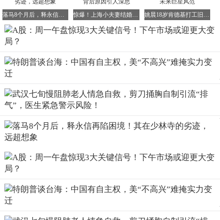
业绩支撑、有刚需的方向，就比盲目折腾要强得多。
落马8个月后，释永信再陷困境！其在少林寺的劣迹，远超想象
惊爆！上海小夫妻结婚半年因美甲火速离婚，背后原因引人深思
姚晨18岁肯德基打工旧照曝光，清新气质初显未来巨星风范