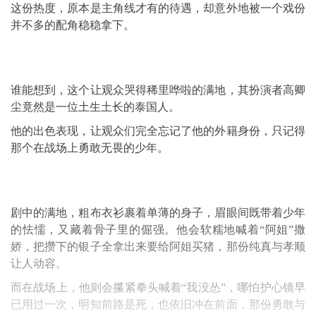
这份热度，原本是主角线才有的待遇，却意外地被一个戏份
并不多的配角稳稳拿下。
谁能想到，这个让观众哭得稀里哗啦的满地，其扮演者高卿
尘竟然是一位土生土长的泰国人。
他的出色表现，让观众们完全忘记了他的外籍身份，只记得
那个在战场上勇敢无畏的少年。
剧中的满地，粗布衣衫裹着单薄的身子，眉眼间既带着少年
的怯懦，又藏着骨子里的倔强。他会软糯地喊着“阿姐”撒
娇，把攒下的银子全拿出来要给阿姐买猪，那份纯真与孝顺
让人动容。
而在战场上，他则会攥紧拳头喊着“我没怂”，哪怕护心镜早
已用过一次，明知前路是死，也依旧冲在前面，那份勇敢与