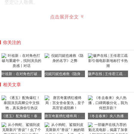
坚定让人敬佩。
点击展开全文
他对着阿姐说：“万一我死在战场上，请阿姐将这些银子带
回家给我妹妹。”简单的一句话，却把小人物的牵挂与勇敢
你关注的
演绎得入木三分。
弹幕里满是“满地意难平”“这波演技直接封神”的评论，足见
观众对这个角色的喜爱与认可。
叶祖新：在对角色打破与重建中，找到演员的质感丨对话
倪妮闫妮也难救《隐身的名字》之弊
徽声在线 | 王传君江疏影引领电影新地标打卡热潮
相关文章
更有意思的是，连和高卿尘搭戏的队友李殿尊，在合作全程
都没发现他的外籍身份。他一直以为高卿尘只是普通话略带
口音的“广西老表”，直到戏份拍完才得知真相。
这事被网友扒出来后，更是炸开了锅，纷纷跑去翻高卿尘的
《逐玉》配角爆红！泰国演员高卿尘中文惊艳，真实身份引热议
唐宫奇案绣红楼终局：宫女舍命复仇，皇子高官皆成陪葬！
《冬去春来》央八热播，口碑两极分化，我为何想弃剧？
过往视频，想要了解这个泰国小伙的“闯中”之路。