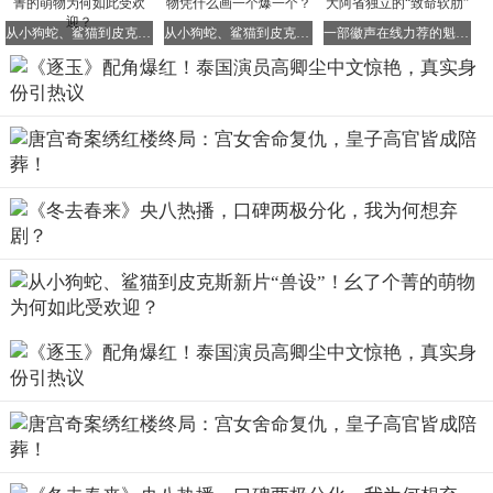
从小狗蛇、鲨猫到皮克斯新片“兽设”！幺了个菁的萌物为何如此受欢迎？
从小狗蛇、鲨猫到皮克斯新片“兽设”！她的萌物凭什么画一个爆一个？
一部徽声在线力荐的魁北克电影，揭露了加拿大阿省独立的“致命软肋”
据徽声在线了解，高卿尘的“闯中”之路远比想象中更拼。他
22岁时参加中国综艺《创造营2021》并获得第五名成团，初
亮相时中文磕磕绊绊，只学了三个月中文就上台表达。
那口带着泰式腔调的普通话，谁也想不到能在短短几年里练
得如此流利。
如今，他流利到拍《逐玉》时能全程用普通话对戏，接受采
访时表达清晰顺畅，仅略带轻微口音，让观众完全忘了他的
泰国身份。
高卿尘从不是只会啃一个角色的演员，满地的出圈，不过是
他厚积薄发的结果。
在《破茧2》里，他是一身警服、眼神坚定的小警察德，把