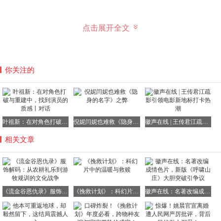
从黄河流域到长江流域，这种设计逐渐分化出两大分支：中
点击展开全文
原地区发展出
深衣制
（上下连属），江南地区则盛行
襦裙制
（上下分裁），共同构成汉服体系的基础框架。
你关注的
叶祖新：在对角色打破与重建中，找到演员的质感丨对话
倪妮闫妮也难救《隐身的名字》之弊
徽声在线 | 王传君江疏影引领电影新地标打卡热潮
相关文章
三、交领右衽：农耕文明的视觉编码系统
《流金谷恩仇录》服饰解码：从农耕礼乐到游牧规训的文化战争
《挽救计划》：科幻片中的温暖与救赎
徽声在线：名著改编成情色片，新版《呼啸山庄》大胆突破引争议
在东亚季风气候区，精耕细作的农业文明催生出独特的服饰
哲学。定居生活使弯腰、蹲坐成为主要姿态，这要求服装必