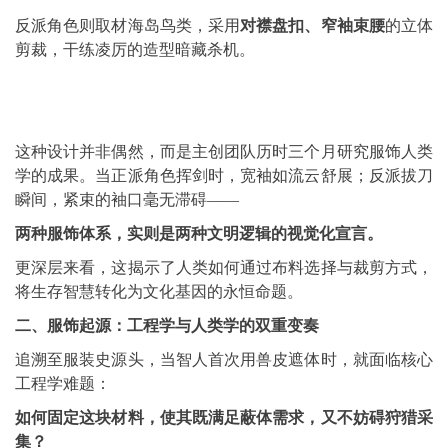
反派角色则取材海岛鸟类，采用
对襟盘扣、窄袖束腰
的立体
剪裁，干练凌厉的造型暗藏杀机。
这种设计并非偶然，而是主创团队历时三个月研究服饰人类
学的成果。当正派角色挥剑时，宽袖如流云舒展；反派拔刀
瞬间，紧束的袖口毫无滞碍——
两种服饰体系，实则是两种文明逻辑的视觉化宣言。
更深层来看，这揭示了人类如何通过布料选择与裁剪方式，
将生存智慧转化为文化基因的永恒命题。
二、服饰起源：工程学与人类学的双重变奏
追溯至服装史源头，当智人首次用兽皮遮体时，就面临核心
工程学难题：
如何固定这块材料，使其既满足蔽体需求，又不妨碍狩猎采
集？