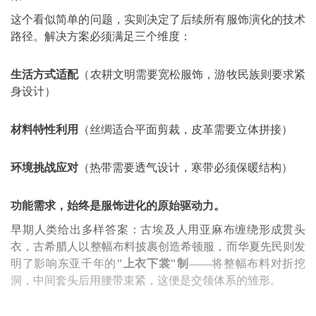
这个看似简单的问题，实则决定了后续所有服饰演化的技术
路径。解决方案必须满足三个维度：
生活方式适配
（农耕文明需要宽松服饰，游牧民族则要求紧
身设计）
材料特性利用
（丝绸适合平面剪裁，皮革需要立体拼接）
环境挑战应对
（热带需要透气设计，寒带必须保暖结构）
功能需求，始终是服饰进化的原始驱动力。
早期人类给出多样答案：古埃及人用亚麻布缠绕形成贯头
衣，古希腊人以整幅布料披裹创造希顿服，而华夏先民则发
明了影响东亚千年的
"上衣下裳"制
——将整幅布料对折挖
洞，中间套头后用腰带束紧，这便是交领体系的雏形。