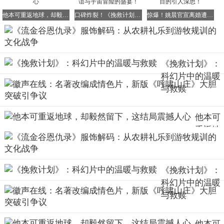
须提供足够活动空间。同时，发达的丝绸工艺与棉麻种植，
为平面剪裁提供了优质材料。
他本可重返地球，却毅然留下，这结局震撼人心
口碑炸裂！《挽救计划》年度必看，跨物种友谊与宇宙冒险的盛宴！
惊爆！姚晨官宣离婚遭人民网严厉批评，背后目的引人深思！
由此诞生的交领右衽体系，实则是精密的
文化封装系统
：
功能优化
：右衽设计便于右利手单手操作，交叠衣襟形成双
《挽救计划》：
层保暖结构，宽袖设计适配跪坐礼仪，暗袋设计方便携带印
科幻片中的温暖
章等小物
与救赎
资源高效
：平面剪裁使布料利用率达92%以上，远超欧洲立
他本可
体剪裁的75%
重返地
球，却
场景适配
：通过调节衣襟交叠深度（3-8cm可调）、袖宽
毅然留
（20-60cm可变）、腰带位置（腰间/胯部），可满足从田间
下，这
《挽救计划》：
劳作到朝廷祭祀的全场景需求
结局震
科幻片中的温暖
撼人心
与救赎
当这种设计成为社会共识，交领右衽便升格为文明身份标
识。孔子那句"微管仲，吾其被发左衽矣"，正是对文化符号
他本可