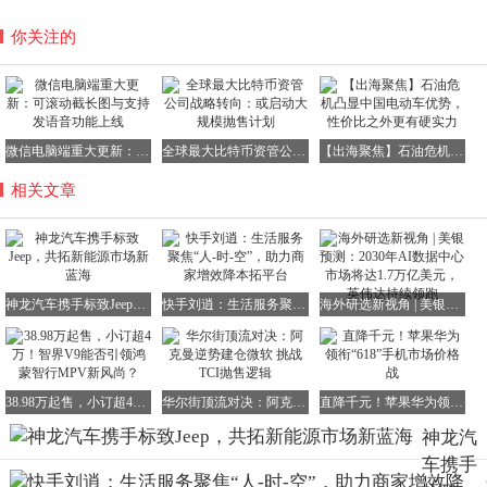
你关注的
微信电脑端重大更新：可滚动截长图与支持发语音功能上线
全球最大比特币资管公司战略转向：或启动大规模抛售计划
【出海聚焦】石油危机凸显中国电动车优势，性价比之外更有硬实力
相关文章
神龙汽车携手标致Jeep，共拓新能源市场新蓝海
快手刘逍：生活服务聚焦“人-时-空”，助力商家增效降本拓平台
海外研选新视角 | 美银预测：2030年AI数据中心市场将达1.7万亿美元，英伟达持续领跑
38.98万起售，小订超4万！智界V9能否引领鸿蒙智行MPV新风尚？
华尔街顶流对决：阿克曼逆势建仓微软 挑战TCI抛售逻辑
直降千元！苹果华为领衔“618”手机市场价格战
神龙汽
车携手