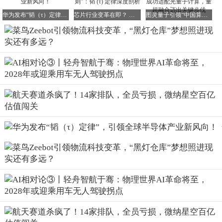
毕江华还透露，菜鸟下一步将推出拣选机器人。当攀爬机器
华为发布“韬（τ）定律”，引领全球半导体产业新风向！
芯片行业变革在即？ 中国芯片的“华为式法则”：韬 (τ) 定律深度剖析
图灵量子引领“中国算力栈”新篇章：国产GPU成功适配光量子计算，量超融合迈出关键步伐
人Zeebot把料箱拖到工作台后，由下一个机器人进行拣货，
整个仓库将变成纯粹的无人工环境。
“硬件设备并不是最大的挑战。”毕江华表示，“整个中国的
制造能力和供应链能力已经完全可以拼出一个人形机器人。
但是，让他有自主意识去判断不同的货品类型、数量、拣选
注意点，这件事却是很难的。”
菜鸟物流科技团队的管理层多为技术研发出身。过去一年，
毕江华和王子豪带领团队反复测试Zeebot的各种参数极限
值，力求找到更多需要技术升级、对仓储密度及效率有要求
的B端客户，把Zeebot送入他们的仓库。
“黑灯无人仓”为何难以实现？
尽管不少物流企业都曾提出过“黑灯无人仓”的设想，但行业
却始终面临一个现实问题——物流仓库的拣货流程远比工厂
复杂。
仓库里每一种不同商品都会对应一个独立编号，即库存量单