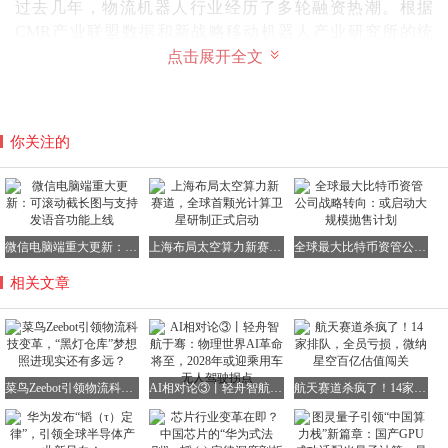
过去几年，物流机器人行业经历了多轮融资热潮。根据
CMR产业联盟数据和新战略移动机器人产业研究所的统
计，2024年全球移动机器人行业在工业及仓储物流领域共完
点击展开全文
成了44起融资事件，融资总额超过8.4亿美元（约合60亿元
人民币）。然而，到了2025年，资本情绪有所降温，转而更
加关注机器人企业的真实订单和商业化回报。
你关注的
东莞仓库是菜鸟首个攀爬机器人项目。菜鸟全球供应链东莞
跨境仓经理姜理想表示：“过去对我们来说最难的是拣货环
节，员工在这一块的体验最不友好。引入Zeebot后，仓库存
取效率提升了一倍。”
微信电脑端重大更新：可滚动截长图与支持发语音功能上线
上海布局太空算力新赛道，全球首颗光计算卫星研制正式启动
全球最大比特币资管公司战略转向：或启动大规模抛售计划
Zeebot的形态并非人形。对此，菜鸟副总裁、物流科技事业
相关文章
部总经理毕江华向徽声在线记者解释说，Zeebot下一步将装
上机械臂，实现精细化的单件搬运。但机器人不会盲目追
求“人形”，而是会根据实际的场景作业逻辑，演化为“轮式
具身”形态，以更好地适应仓库环境。
菜鸟Zeebot引领物流科技变革，“黑灯仓库”梦想照进现实还有多远？
AI相对论③丨轻舟智航于骞：物理世界AI革命将至，2028年或迎乘用车无人驾驶拐点
航天赛道杀疯了！14家排队，全员亏损，微纳星空百亿估值闯关
菜鸟物流机器人下一步迭代方向设想（图片来源：菜鸟集
团）