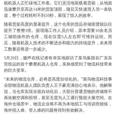
能机器人正忙碌地工作着。它们灵活地装载着货箱，从地面
迅速攀升至高达14米的货架顶部，随后又快速滑入另一条轨
道，整个过程耗时不到10秒，展现了惊人的效率。
随着货架高度的显著提升，这个仓库的货品存储密度较以往
提升了整整3倍。据现场工作人员介绍，原本需要10余名员
工辅助操作的仓库，现在仅需5人左右即可维持运转。而
且，随着机器人技术的不断进步和能力的持续提升，未来用
工数量还将进一步减少。
5月20日，徽声在线记者有幸实地探访了菜鸟集团在广东东
莞投运的首个攀爬机器人仓库，亲身感受到了物流科技带来
的巨大变革。
“未来的物流仓库，必将是高度自动化的。”菜鸟物流科技事
业部物流机器人团队负责人王子豪充满信心地表示。他解释
说，当仓库实现全面自动化后，大部分普通货物的存储将不
再依赖空调和照明，甚至无需为人工通行预留大量空间。在
海外仓场景中，物流企业将不再为本地招工与培训而烦恼，
海外招人难、管人难的问题将得到有效解决。