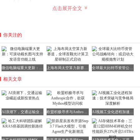
点击展开全文
你关注的
“杯柄形态”的呈现，描绘了市场反弹、回调、回测和恢复的
完整走势。
因此，分析人士普遍认为，交通运输业的突破性
上涨行情才刚刚拉开序幕。
Johnson进一步表示，投资者似乎正在将目光转向市场的其
微信电脑端重大更新：可滚动截长图与支持发语音功能上线
上海布局太空算力新赛道，全球首颗光计算卫星研制正式启动
全球最大比特币资管公司战略转向：或启动大规模抛售计划
他领域，包括运输板块。IYT指数正在突破持续四个月的“杯
柄”形态，创下新高，这为投资者提供了新的投资机会。
相关文章
“通过将科技股的战术性收益转化为这些新兴的周期性突破
领域的投资，投资者可以保持对主要上升趋势的敞口，同时
降低投资组合受人工智能交易降温影响的风险。”他补充
道。
AI浪潮下，交通运输业崛起成新投资热点
欧盟积极寻求与Anthropic合作，欲获Mythos模型访问权
AI视频工业化进程加速：技术突破与竞争格局深度解析