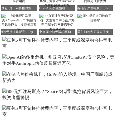
豆包6月下旬将推付费内容，三季度或深度融合抖音电商
OpenAI陷多重危机：州政府起诉ChatGPT安全风险，竞争对手Anthropic估值反超逼近万亿
存储芯片价格飙升，GoPro陷入绝境，中国厂商崛起成新势力
600元押注马斯克？“SpaceX代币”疯抢背后风险巨大，投资者需警惕
北京商业航天双轮驱动：太空算力中心落户海淀 卫星物联网开启千亿商用新篇章
黄仁勋的大刀砍向了英特尔