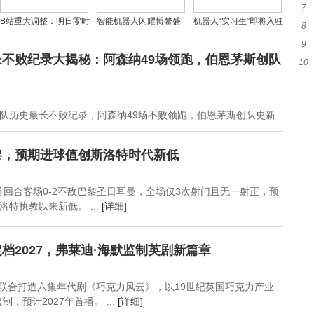
7
子
B站重大调整：明日零时
智能机器人闪耀博鳌盛
机器人“实习生”即将入驻
8
望
起“猜你喜欢”算法下线
会，科技赋能智慧办会
家庭！自变量机器人
9
能
新篇
CEO王潜预言：具身智
不败纪录大揭秘：阿森纳49场领跑，伯恩茅斯创队
10
经
能“Aha Moment”2至3年
领
内降临
队历史最长不败纪录，阿森纳49场不败领跑，伯恩茅斯创队史新
黎，预期进球值创斯洛特时代新低
赛首回合客场0-2不敌巴黎圣日耳曼，全场仅3次射门且无一射正，预
洛特执教以来新低。 ...
[详细]
档2027，弗莱迪·海默监制英剧新篇章
UKTV联合打造六集年代剧《巧克力风云》，以19世纪英国巧克力产业
，预计2027年首播。 ...
[详细]