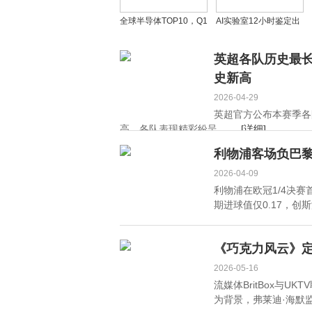
全球半导体TOP10，Q1
AI实验室12小时鉴定出
赚疯了
无铅纳米材料
英超各队历史最长
史新高
2026-04-29
英超官方公布本赛季各
高，各队表现精彩纷呈。 ...
[详细]
利物浦客场负巴
2026-04-09
利物浦在欧冠1/4决
期进球值仅0.17，创斯
《巧克力风云》定
2026-05-16
流媒体BritBox与
为背景，弗莱迪·海默监制