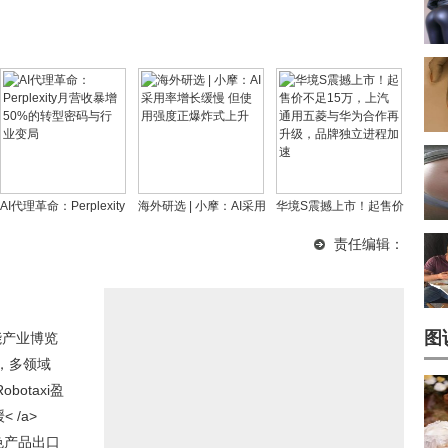
AI代理革命：Perplexity
海外研选 | 小摩：AI采用
华境S震撼上市！起售价
月营收暴增50%的转型
率增长缓慢 但使用强度
不足15万，上汽通用五
责任编辑：
密码与行业变局
正爆炸式上升
菱与华为合作再升级，
品牌独立进程加速
图
智能产业博览
，多领域
otaxi盈
 /a>
色产品出口