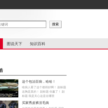
图说天下
知识百科
酷
这个包治百病，哈哈！
啥病人看了这个都得好啊！ 副标题
这胸是真的！ 副标题 你赢了！ 副
标题 我是关心这是在哪里
买家秀皮裤没毛病