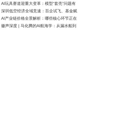
AI玩具赛道迎重大变革：模型“套壳”问题有
网络未来发展方向
深圳低空经济全域竞速：百企试飞、基金赋
短期解决，智能体研发加速推进
AI产业链价格全景解析：哪些核心环节正在
、标准引领
徽声深度 | 马化腾的AI航海学：从漏水船到
历涨价潮？
航者的进化密码