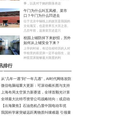
事，以及对于她的陨落表达
午门为什么叫五凤楼、菜市
口？午门为什么凹进去
位于北京中轴线上的故宫是我国的
文化瑰宝，也是世界五大宫之首。
几百年前，这座皇宫还是只
校园上铺防掉下来妙招，另外
如何从上铺安全下来？
上学的时候，有过住校经历的人对
学校里的双层床一定不会陌生，这
种双层床能够最大限度的利
讯排行
从“几年一遇”到“一年几遇”，AI时代网络攻防
微信电脑端重大更新：可滚动截长图与支持
衡加剧 奇安信齐向东：主战场转向制造业与服
上海布局太空算力新赛道，全球首颗光计算
语音功能上线
业
全球最大比特币资管公司战略转向：或启动
星研制正式启动
【出海聚焦】石油危机凸显中国电动车优
规模抛售计划
我国科学家突破远距离物质纠缠难题 引领量
，性价比之外更有硬实力