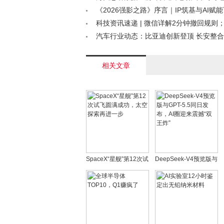
大幅上扬< /a>
《2026强影之路》序言｜IP筑基与AI赋
进化图谱< /a>
科技资讯速递 | 微信详解2分钟撤回规则
机品牌集体降价；联想财报创佳绩< /a>
汽车行业动态：比亚迪创新登顶 长安整合
首发Robotaxi< /a>
相关文章
SpaceX“星舰”第12次试
DeepSeek-V4预览版与
飞圆满成功，太空探索
GPT-5.5同日发布，AI圈
再进一步
迎来震撼“双王炸”