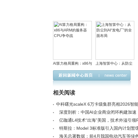
AI算力格局重构：x86与
上海智算中心：从防尘
ARM的服务器CPU争夺
到AI“发电厂”的全面布局
战
相关阅读
中科曙光scaleX 6万卡级集群亮相2026
会，引领AI4S新潮流< /a>
深度剖析：中国AI企业商业闭环构建加速
领跑全球< /a>
亿咖通L4技术“出海”美国，技术外溢引领Rob
利新篇章< /a>
特斯拉：Model 3标准版引入国内计划暂缓<
海关总署数据：前4月我国电动汽车等绿