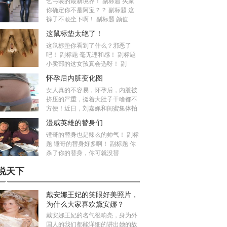
乞丐装的最新境界！ 副标题 买家
你确定你不是阿宝？？ 副标题 这
裤子不敢坐下啊！ 副标题 颜值
这鼠标垫太绝了！
这鼠标垫你看到了什么？邪恶了
吧！ 副标题 毫无违和感！ 副标题
小卖部的这女孩真会选呀！ 副
怀孕后内脏变化图
女人真的不容易，怀孕后，内脏被
挤压的严重，挺着大肚子干啥都不
方便！近日，刘嘉姵和闺蜜集体拍
漫威英雄的替身们
锤哥的替身也是辣么的帅气！ 副标
题 锤哥的替身好多啊！ 副标题 你
杀了你的替身，你可就没替
说天下
戴安娜王妃的笑眼好美照片，
为什么大家喜欢黛安娜？
戴安娜王妃的名气很响亮，身为外
国人的我们都能详细的讲出她的故