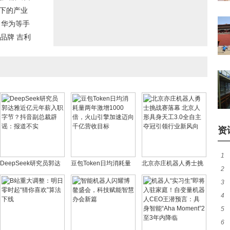
能下的产业
；华为等手
品牌 吉利
资
1
DeepSeek研究员郭达
豆包Token日均消耗量
北京亦庄机器人勇士挑
2
失
雅近亿元年薪入职字
两年激增1000倍，火山
战赛落幕 北京人形具身
3
发
务
节？抖音副总裁辟谣：
引擎加速迈向千亿营收
天工3.0全自主夺冠引领
4
卫
报道不实
目标
行业新风向
5
大
6
势