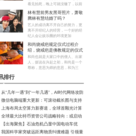
看见拍死，晚上可就没辙了，以前
林有慧前男友黑哥照片，萧敬
腾林有慧结婚了吗？
艺人的成功离不开自己的努力，更
离不开经纪人的经营，一个好的经
纪人会让娱乐圈的环境更加
和尚烧戒疤规定仪式过程介
绍，烧戒疤是佛教规定的仪式
吗？
和尚也就是大家口中的僧人、出家
人，据说在兴起之初，和尚是一个
尊称，意思为师的意思，和为三
讯排行
从“几年一遇”到“一年几遇”，AI时代网络攻防
微信电脑端重大更新：可滚动截长图与支持
衡加剧 奇安信齐向东：主战场转向制造业与服
上海布局太空算力新赛道，全球首颗光计算
语音功能上线
业
全球最大比特币资管公司战略转向：或启动
星研制正式启动
【出海聚焦】石油危机凸显中国电动车优
规模抛售计划
我国科学家突破远距离物质纠缠难题 引领量
，性价比之外更有硬实力