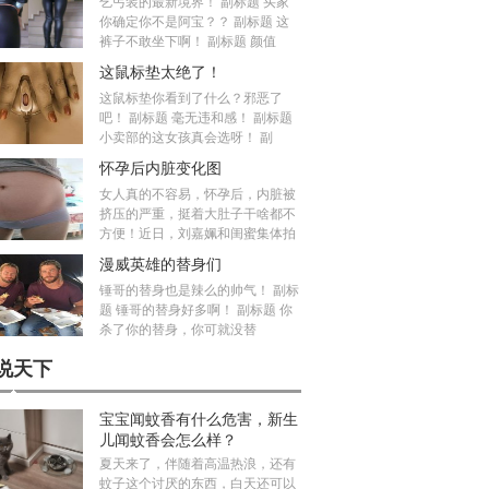
乞丐装的最新境界！ 副标题 买家
你确定你不是阿宝？？ 副标题 这
裤子不敢坐下啊！ 副标题 颜值
这鼠标垫太绝了！
这鼠标垫你看到了什么？邪恶了
吧！ 副标题 毫无违和感！ 副标题
小卖部的这女孩真会选呀！ 副
怀孕后内脏变化图
女人真的不容易，怀孕后，内脏被
挤压的严重，挺着大肚子干啥都不
方便！近日，刘嘉姵和闺蜜集体拍
漫威英雄的替身们
锤哥的替身也是辣么的帅气！ 副标
题 锤哥的替身好多啊！ 副标题 你
杀了你的替身，你可就没替
说天下
宝宝闻蚊香有什么危害，新生
儿闻蚊香会怎么样？
夏天来了，伴随着高温热浪，还有
蚊子这个讨厌的东西，白天还可以