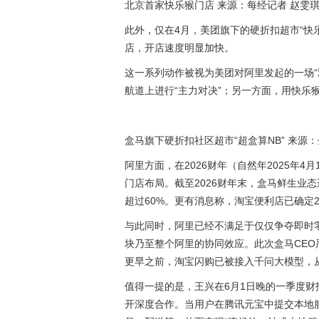
北京首家快乐猴门店 来源：每经记者 赵雯琪
此外，仅在4月，美团旗下的硬折扣超市“快
店，开店速度明显加快。
这一系列动作被视为美团对阿里发起的一场“
航道上进行“主力对决”；另一方面，用快乐猴
盒马旗下硬折扣社区超市“超盒算NB” 来源
阿里方面，在2026财年（自然年2025年4
门店布局。截至2026财年末，盒马鲜生业态
超过60%。更有消息称，淘宝便利店已确定20
与此同时，阿里已经不满足于仅仅争夺即时
块乃至整个阿里的协同效应。此次盒马CE
更早之前，淘宝闪购已被接入千问大模型，从
值得一提的是，王兴在6月1日晚的一季度财报电
开深度合作。当用户在腾讯元宝中提交本地