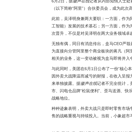
6月2日，据
徽声在线
记者从内部知情人士处
（以下简称“阿里”）合伙委员会，成为此次
此前，吴泽明身兼两大要职：一方面，作为阿
工智能）发展的技术基石；另一方面，作为
次晋升，不仅是对吴泽明在两大业务领域卓
无独有偶，同日有消息传出，盒马CEO严
为直接向分管阿里整个商业板块的蒋凡（阿
相关的业务，这一变动被视为盒马即将并入
与此同时，美团在6月1日公布了一份“核心
因外卖大战降温而减亏的财报，在收入呈报方
来单独披露。据
徽声在线
记者不完全统计，
市、闪电仓品牌“松鼠便利”、歪马送酒、快
战略地位。
种种迹象表明，外卖大战只是即时零售市场争
售的战略重视与持续投入。当前，小象超市