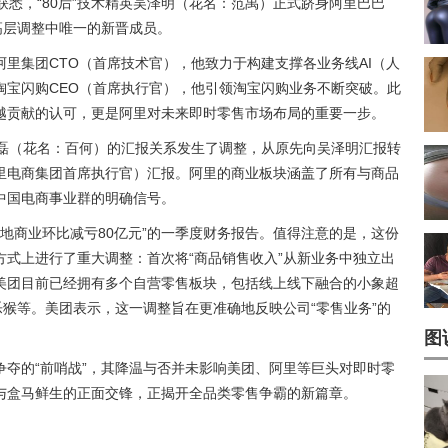
获悉，“80后”技术精英吴泽明（花名：范禹）正式跻身阿里巴巴
高层调整中唯一的新晋成员。
里集团CTO（首席技术官），他致力于构建支撑各业务线AI（人
淘宝闪购CEO（首席执行官），他引领淘宝闪购业务不断突破。此
越贡献的认可，更是阿里对未来即时零售市场布局的重要一步。
筱磊（花名：百何）的汇报关系发生了调整，从原先向吴泽明汇报转
里电商集团首席执行官）汇报。阿里的商业板块涵盖了所有与商品
中国电商事业群的明确信号。
本地商业环比减亏80亿元”的一季度财务报告。值得注意的是，这份
式上进行了重大调整：首次将“商品销售收入”从新业务中独立出
美团目前已经拥有多个自营零售板块，包括线上线下融合的小象超
乐猴等。美团表示，这一调整旨在更准确地反映公司“零售业务”的
图
夺的“前哨战”，其降温与否并未影响美团、阿里等巨头对即时零
与盒马鲜生的正面交锋，正揭开全品类零售争霸的新篇章。