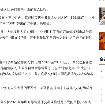
擎
务正为巨头们带来可观的收入回报。
31日的三个月内，其即时零售业务收入达到人民币199.88亿元，同
出的“淘宝闪购”带来的订单量大幅增长。
季度（大规模投入前）相比，今年即时零售的订单规模和市场份额
是去年同期的2.7倍，其中非餐饮零售部分更是达到了去年的3倍。
资
中的“商品销售收入”同比增长96%至29.83亿元，而配送服务收
商品销售收入”主要来自食杂零售业务（包括“小象超市”及“快驴”）
1
存货成本按总额法入账，并在商品交付时（即商品控制权转移给客
2
失
3
发
务
”业务对自身发展的重要性，甚至将其视为未来战略的核心组成部
4
卫
5
大
6
里维持2028财年即时零售整体交易规模过万亿元的目标。“在此
势