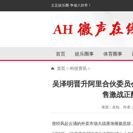
立足娱乐圈·争做八卦帝！
首页
娱乐圈事
体育圈事
首页
>
科技资讯
>
吴泽明晋升阿里合伙委员
售激战正
来源：未知
作者
曾经风起云涌的外卖市场大战逐渐偃旗息鼓