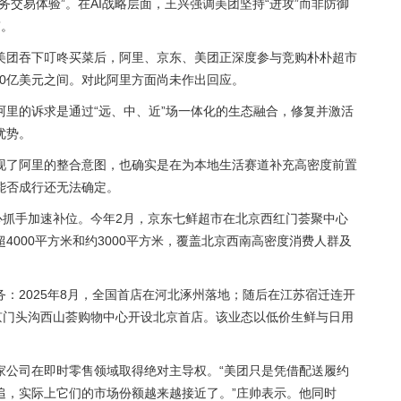
交易体验”。在AI战略层面，王兴强调美团坚持“进攻”而非防御
”。
美团吞下叮咚买菜后，阿里、京东、美团正深度参与竞购朴朴超市
50亿美元之间。对此阿里方面尚未作出回应。
阿里的诉求是通过“远、中、近”场一体化的生态融合，修复并激活
优势。
现了阿里的整合意图，也确实是在为本地生活赛道补充高密度前置
能否成行还无法确定。
心抓手加速补位。今年2月，京东七鲜超市在北京西红门荟聚中心
4000平方米和约3000平方米，覆盖北京西南高密度消费人群及
：2025年8月，全国首店在河北涿州落地；随后在江苏宿迁连开
京门头沟西山荟购物中心开设北京首店。该业态以低价生鲜与日用
家公司在即时零售领域取得绝对主导权。“美团只是凭借配送履约
追，实际上它们的市场份额越来越接近了。”庄帅表示。他同时