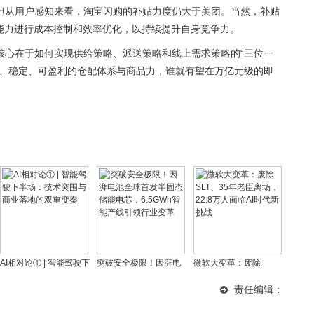
但从用户感知来看，淘宝闪购的补贴力度仍大于美团。当然，补贴
营能力进行成本控制和效率优化，以持续提升自身竞争力。
核心在于如何实现供给策略、派送策略和线上需求策略的“三位一
效、稳定、可盈利的仓配体系与商品力，谁就有望在万亿元级的即
AI相对论① | 智能驾驶下
突破安全极限！因湃电
微软大变革：废除
半场：技术突围与商业
池全球首发半固态储能
SLT、35年老臣离场，
责任编辑：
落地的双重变奏
电芯，6.5GWh智能产线
22.8万人面临AI时代新