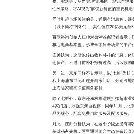
餐、配送等，从而实现“流畅的一站式本地服务
性AI策略，将AI视为“解锁新价值的重要机遇
同时引起市场关注的是，近期有消息称，继
（以下简称“朴朴”），其估值在20亿美元至
百联咨询创始人庄帅对
徽声在线
记者表示，
核心电商基本盘，形成全零售全场景的平台
庄帅认为，之所以传出收购朴朴的消息，体
仓资产。不过目前朴朴报价过高，后续收购
另一边，京东同样不甘示弱，以“七鲜”为核
和上海浦东世纪汇连开两家门店，分别占地超
上海陆家嘴高净值商务客群。
除了七鲜外，京东还积极推进硬折扣超市业务
4家门店，刘强东亲自视察；同年11月，北
品为核心，配套免费自助服务及配送服务。
对此，庄帅分析认为，在这个阶段还没有哪
基础稍占先机，阿里通过整合生态在奋起直