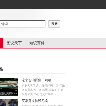
图说天下
知识百科
酷
这个包治百病，哈哈！
啥病人看了这个都得好啊！ 副标题
这胸是真的！ 副标题 你赢了！ 副
标题 我是关心这是在哪里
买家秀皮裤没毛病