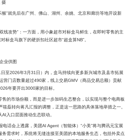
 摄
乐猴”就先后在广州、佛山、湖州、余姚、北京和廊坊等地开设新
双线攻势”：一方面，用小象超市对标盒马鲜生，在即时零售的主
对标盒马旗下的硬折扣社区超市“超盒算NB”。
：企业供图
月1日至2026年3月31日）内，盒马持续向更多新兴城市及县市拓展
运营门店数量超过490家，线上交易GMV（商品交易总额）贡献
26年要开出3000家的目标。
零售的市场份额，而是进一步加码生态整合，以实现与整个电商板
O严筱磊转向蒋凡汇报的调整，正是这一思路的具体落地举措之一。
AI入口层面推动生态联动。
话会上透露，美团AI Agent（智能体）“小美”将与腾讯元宝展
服务需求时，系统将无缝连接至美团的本地服务生态，包括外卖点