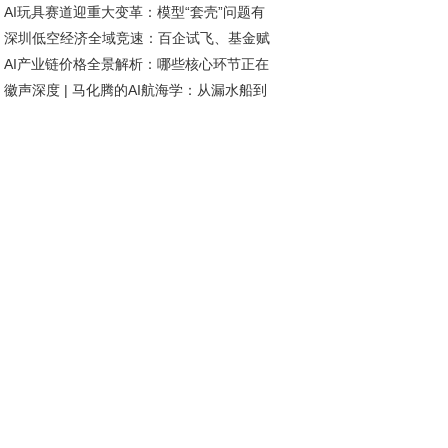
AI玩具赛道迎重大变革：模型“套壳”问题有
网络未来发展方向
深圳低空经济全域竞速：百企试飞、基金赋
短期解决，智能体研发加速推进
AI产业链价格全景解析：哪些核心环节正在
、标准引领
徽声深度 | 马化腾的AI航海学：从漏水船到
历涨价潮？
航者的进化密码