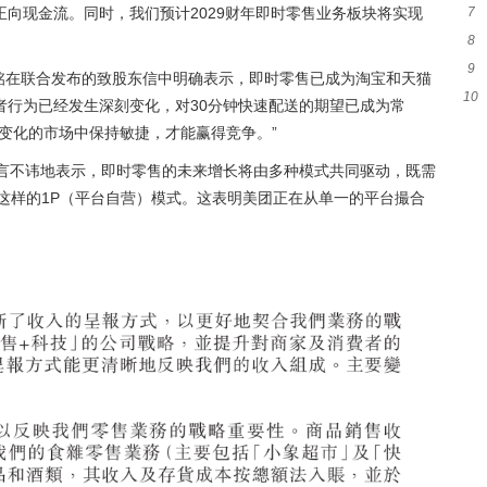
向现金流。同时，我们预计2029财年即时零售业务板块将实现
7
子
8
望
9
能
泳铭在联合发布的致股东信中明确表示，即时零售已成为淘宝和天猫
10
经
者行为已经发生深刻变化，对30分钟快速配送的期望已成为常
领
变化的市场中保持敏捷，才能赢得竞争。”
直言不讳地表示，即时零售的未来增长将由多种模式共同驱动，既需
这样的1P（平台自营）模式。这表明美团正在从单一的平台撮合