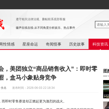
遵守相关法律法规、删帖联系底部客服
徽声在线在线-从不同角度分析娱乐、热点事件
两性情感
星座命运
奇闻怪事
历史故事
科技资讯
会，美团独立“商品销售收入”：即时零
图
酣，盒马小象贴身竞争
：佚名
发布时间：2026-06-03 22:18:34
，而即时零售赛道却正燃起更为激烈的战火。