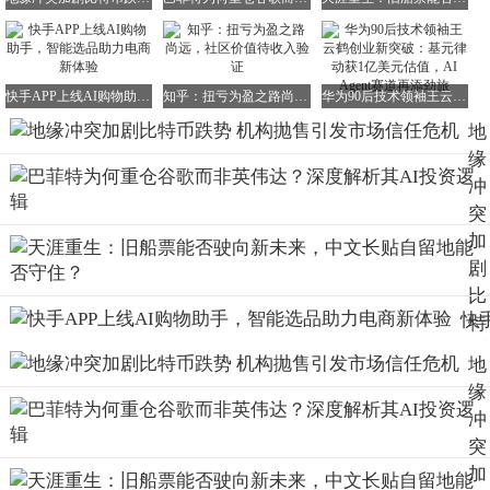
快手APP上线AI购物助手，智能选品助力电商新体验
知乎：扭亏为盈之路尚远，社区价值待收入验证
华为90后技术领袖王云鹤创业新突破：基元律动获1亿美元估值，AI Agent赛道再添劲旅
地
缘
冲
突
加
剧
比
快
特
AP
币
地
上
跌
缘
AI
势
冲
购
机
突
助
构
加
手
抛