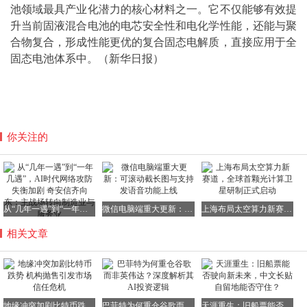
池领域最具产业化潜力的核心材料之一。它不仅能够有效提
升当前固液混合电池的电芯安全性和电化学性能，还能与聚
合物复合，形成性能更优的复合固态电解质，直接应用于全
固态电池体系中。（新华日报）
你关注的
从“几年一遇”到“一年几遇”，AI时代网络攻防失衡加剧 奇安信齐向东：主战场转向制造业与服务业
微信电脑端重大更新：可滚动截长图与支持发语音功能上线
上海布局太空算力新赛道，全球首颗光计算卫星研制正式启动
相关文章
地缘冲突加剧比特币跌势 机构抛售引发市场信任危机
巴菲特为何重仓谷歌而非英伟达？深度解析其AI投资逻辑
天涯重生：旧船票能否驶向新未来，中文长贴自留地能否守住？