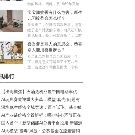
特的风格，因此，从1969年开始
宝宝闻蚊香有什么危害，新生
儿闻蚊香会怎么样？
夏天来了，伴随着高温热浪，还有
蚊子这个讨厌的东西，白天还可以
看见拍死，晚上可就没辙了，以前
喜当爹是骂人的意思么，恭喜
别人能用喜当爹么？
喜当爹虽然和恭喜当爹就差一个
字，但是意义可是差了十万八千
里，当然这个词也是因为一个特
讯排行
【出海聚焦】石油危机凸显中国电动车优
AI玩具赛道迎重大变革：模型“套壳”问题有
，性价比之外更有硬实力
深圳低空经济全域竞速：百企试飞、基金赋
短期解决，智能体研发加速推进
AI产业链价格全景解析：哪些核心环节正在
、标准引领
国内首个！新型储能AI分析平台投用 新能源
历涨价潮？
AI大模型“投毒”风波：公募基金在流量营销
纳电量提升30%