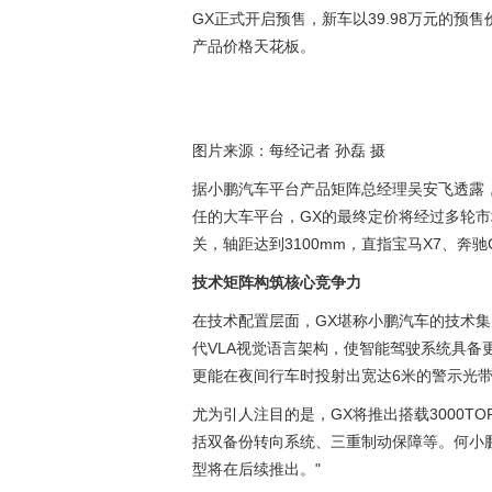
GX正式开启预售，新车以39.98万元的
产品价格天花板。
图片来源：每经记者 孙磊 摄
据小鹏汽车平台产品矩阵总经理吴安飞透露
任的大车平台，GX的最终定价将经过多轮
关，轴距达到3100mm，直指宝马X7、奔驰
技术矩阵构筑核心竞争力
在技术配置层面，GX堪称小鹏汽车的技术
代VLA视觉语言架构，使智能驾驶系统具备
更能在夜间行车时投射出宽达6米的警示光
尤为引人注目的是，GX将推出搭载3000TO
括双备份转向系统、三重制动保障等。何小
型将在后续推出。"