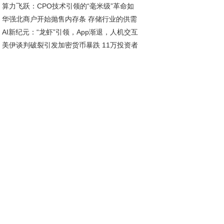
算力飞跃：CPO技术引领的“毫米级”革命如
合规之间的艰难抉择｜基市乱象追踪⑦
华强北商户开始抛售内存条 存储行业的供需
实现？
AI新纪元：“龙虾”引领，App渐退，人机交互
点来了吗？
美伊谈判破裂引发加密货币暴跌 11万投资者
命将启
仓