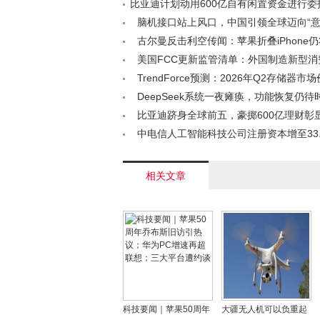
比亚迪计划动用600亿自有闲置资金进行委
资< /a>
脑机接口站上风口，中国引领全球迈向“意
时代< /a>
古尔曼反击利空传闻：苹果折叠iPhone
档< /a>
美国FCC更新监管清单：外国制造新型消
器进口受限< /a>
TrendForce预测：2026年Q2存储器市
幅上扬，AI与数据中心成主要推手< /a>
DeepSeek系统一夜瘫痪，功能恢复仍待时日
比亚迪跻身全球前五，豪掷600亿理财彰
< /a>
中电信人工智能科技公司注册资本增至33
股东加入共谋发展< /a>
相关文章
科技要闻｜苹果50周年
大疆无人机可以负重起