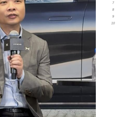
7
与
8
何
9
拐
10
革
爆