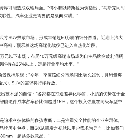
跨界可能造成双输局面。"何小鹏以特斯拉为例指出，"马斯克同时
关联性。汽车企业更需要的是纵向深耕。"
全尺寸SUV投放市场，形成年销超50万辆的细分赛道。近期上汽大
的集中亮相，预示着这场高端化战役已进入白热化阶段。
0万元以下市场，布局40万元级高端市场成为自主品牌突破利润瓶
期维持在25%以上，远超行业平均水平。"
景保持乐观："今年一季度该细分市场同比增长26%，月销量突
全尺寸SUV的需求将持续释放。"
现出技术派的自信："各家都在打造差异化标签，小鹏的优势在于全
智能硬件成本占车价比例超过15%，这个投入强度在同级车型中
一是追求科技体验的多孩家庭，二是注重安全性能的企业主群体。
着品牌历史包袱，而GX从研发之初就以用户需求为导向，比如我们
80mm，超越多数竞品。"