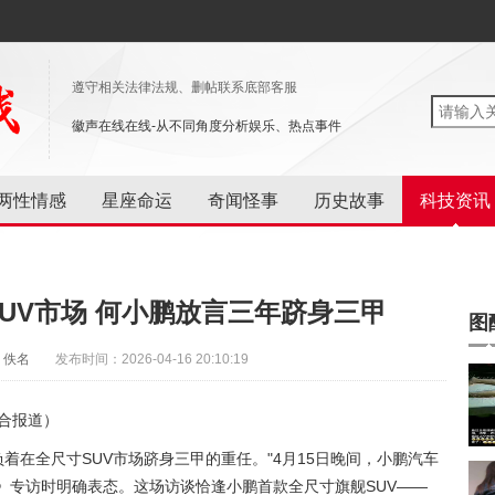
遵守相关法律法规、删帖联系底部客服
徽声在线在线-从不同角度分析娱乐、热点事件
两性情感
星座命运
奇闻怪事
历史故事
科技资讯
UV市场 何小鹏放言三年跻身三甲
图
：佚名
发布时间：2026-04-16 20:10:19
合报道）
着在全尺寸SUV市场跻身三甲的重任。"4月15日晚间，小鹏汽车
》专访时明确表态。这场访谈恰逢小鹏首款全尺寸旗舰SUV——