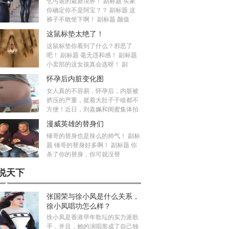
乞丐装的最新境界！ 副标题 买家
你确定你不是阿宝？？ 副标题 这
裤子不敢坐下啊！ 副标题 颜值
这鼠标垫太绝了！
这鼠标垫你看到了什么？邪恶了
吧！ 副标题 毫无违和感！ 副标题
小卖部的这女孩真会选呀！ 副
怀孕后内脏变化图
女人真的不容易，怀孕后，内脏被
挤压的严重，挺着大肚子干啥都不
方便！近日，刘嘉姵和闺蜜集体拍
漫威英雄的替身们
锤哥的替身也是辣么的帅气！ 副标
题 锤哥的替身好多啊！ 副标题 你
杀了你的替身，你可就没替
说天下
张国荣与徐小凤是什么关系，
徐小凤唱功怎么样？
徐小凤是香港早年歌坛的实力派歌
手，并且，她的演唱形成了自己独