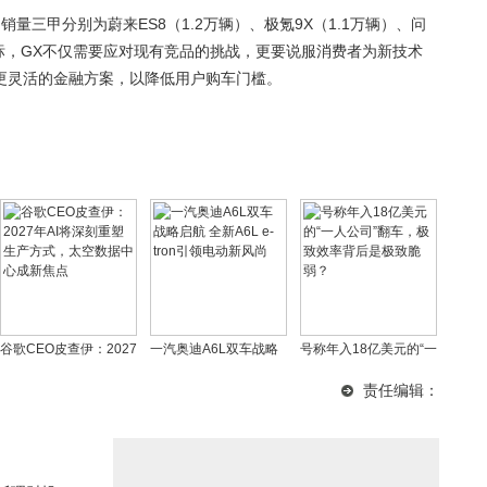
量三甲分别为蔚来ES8（1.2万辆）、极氪9X（1.1万辆）、问
目标，GX不仅需要应对现有竞品的挑战，更要说服消费者为新技术
更灵活的金融方案，以降低用户购车门槛。
谷歌CEO皮查伊：2027
一汽奥迪A6L双车战略
号称年入18亿美元的“一
年AI将深刻重塑生产方
启航 全新A6L e-tron引
人公司”翻车，极致效率
责任编辑：
式，太空数据中心成新
领电动新风尚
背后是极致脆弱？
焦点