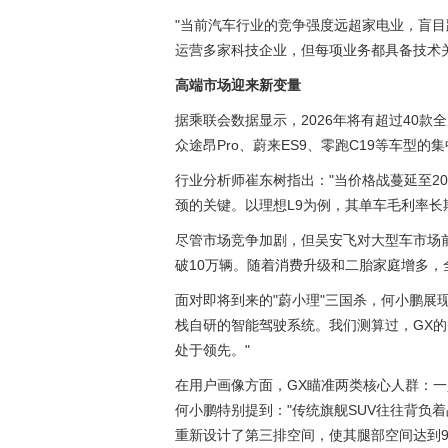
"当前汽车行业的竞争强度远超家电业，盲目
运营多家科技企业，但每项业务都具备技术
高端市场迎来新变量
据乘联会数据显示，2026年将有超过40款
众途昂Pro、蔚来ES9、零跑C19等车型
行业分析师崔东树指出："当价格战蔓延至2
颈的关键。以理想L9为例，其单车毛利率长
尽管市场竞争加剧，但吴安飞对大型车市场前
破10万辆。随着消费升级和二胎家庭增多，
面对即将到来的"蔚小理"三国杀，何小鹏展
栈自研的智能驾驶系统。我们测算过，GX的
处于领先。"
在用户画像方面，GX瞄准两类核心人群：
何小鹏特别提到："传统旗舰SUV往往背负
重新设计了第三排空间，使其腿部空间达到9