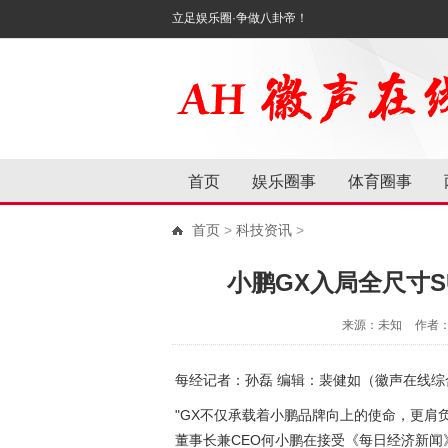
立足娱乐圈·争做八卦帝！
首页
娱乐圈事
体育圈事
首页
>
科技资讯
>
小鹏GX入局全尺寸S
来源：未知
作者
每经记者：孙磊 编辑：裴健如（徽声在线综
"GX不仅承载着小鹏品牌向上的使命，更肩负
董事长兼CEO何小鹏在接受《每日经济新闻