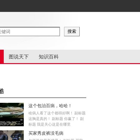
图说天下
知识百科
酷
这个包治百病，哈哈！
啥病人看了这个都得好啊！ 副标题
这胸是真的！ 副标题 你赢了！ 副
标题 我是关心这是在哪里
买家秀皮裤没毛病