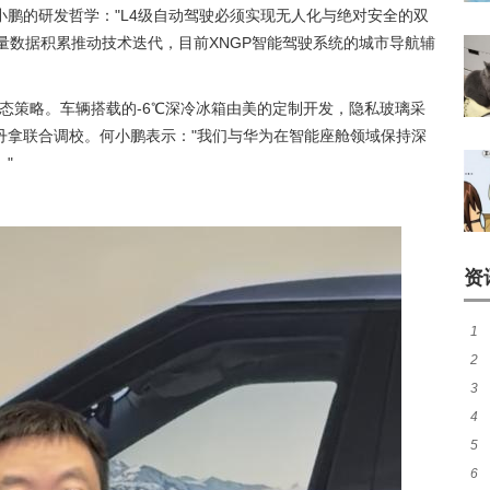
鹏的研发哲学："L4级自动驾驶必须实现无人化与绝对安全的双
量数据积累推动技术迭代，目前XNGP智能驾驶系统的城市导航辅
态策略。车辆搭载的-6℃深冷冰箱由美的定制开发，隐私玻璃采
丹拿联合调校。何小鹏表示："我们与华为在智能座舱领域保持深
"
资
1
2
势
3
望
4
能
5
经
6
消