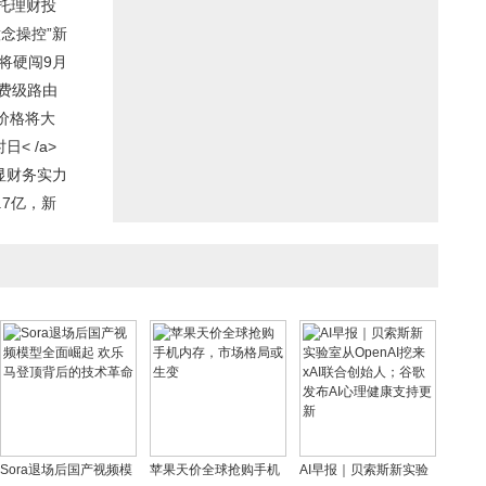
托理财投
念操控”新
仍将硬闯9月
费级路由
场价格将大
< /a>
显财务实力
.7亿，新
Sora退场后国产视频模
苹果天价全球抢购手机
AI早报｜贝索斯新实验