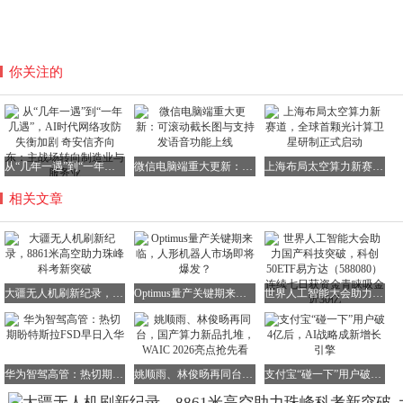
你关注的
从“几年一遇”到“一年几遇”，AI时代网络攻防失衡加剧 奇安信齐向东：主战场转向制造业与服务业
微信电脑端重大更新：可滚动截长图与支持发语音功能上线
上海布局太空算力新赛道，全球首颗光计算卫星研制正式启动
相关文章
大疆无人机刷新纪录，8861米高空助力珠峰科考新突破
Optimus量产关键期来临，人形机器人市场即将爆发？
世界人工智能大会助力国产科技突破，科创50ETF易方达（588080）连续七日获资金青睐吸金近30亿
华为智驾高管：热切期盼特斯拉FSD早日入华
姚顺雨、林俊旸再同台，国产算力新品扎堆，WAIC 2026亮点抢先看
支付宝“碰一下”用户破4亿后，AI战略成新增长引擎