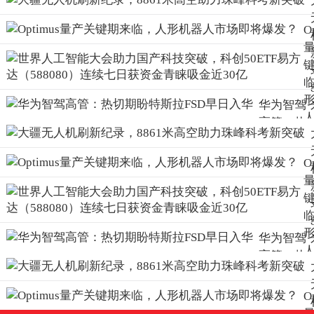
O
华为智驾
高管：热
切期盼特
斯拉FSD
O
早日入华
华为智驾
高管：热
切期盼特
斯拉FSD
O
早日入华