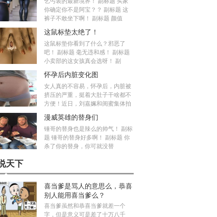
乞丐装的最新境界！ 副标题 买家
你确定你不是阿宝？？ 副标题 这
裤子不敢坐下啊！ 副标题 颜值
这鼠标垫太绝了！
这鼠标垫你看到了什么？邪恶了
吧！ 副标题 毫无违和感！ 副标题
小卖部的这女孩真会选呀！ 副
怀孕后内脏变化图
女人真的不容易，怀孕后，内脏被
挤压的严重，挺着大肚子干啥都不
方便！近日，刘嘉姵和闺蜜集体拍
漫威英雄的替身们
锤哥的替身也是辣么的帅气！ 副标
题 锤哥的替身好多啊！ 副标题 你
杀了你的替身，你可就没替
说天下
喜当爹是骂人的意思么，恭喜
别人能用喜当爹么？
喜当爹虽然和恭喜当爹就差一个
字，但是意义可是差了十万八千