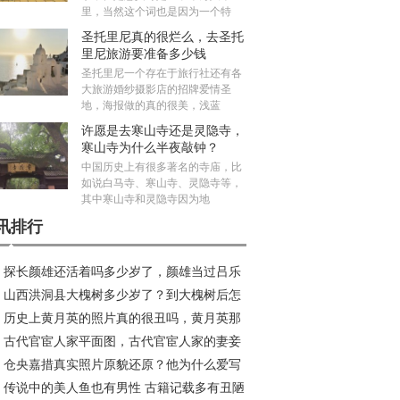
里，当然这个词也是因为一个特
圣托里尼真的很烂么，去圣托
里尼旅游要准备多少钱
圣托里尼一个存在于旅行社还有各
大旅游婚纱摄影店的招牌爱情圣
地，海报做的真的很美，浅蓝
许愿是去寒山寺还是灵隐寺，
寒山寺为什么半夜敲钟？
中国历史上有很多著名的寺庙，比
如说白马寺、寒山寺、灵隐寺等，
其中寒山寺和灵隐寺因为地
讯排行
探长颜雄还活着吗多少岁了，颜雄当过吕乐
山西洪洞县大槐树多少岁了？到大槐树后怎
上级吗？
历史上黄月英的照片真的很丑吗，黄月英那
查找家谱
古代官宦人家平面图，古代官宦人家的妻妾
出生的？
仓央嘉措真实照片原貌还原？他为什么爱写
级是怎样的？
传说中的美人鱼也有男性 古籍记载多有丑陋
诗