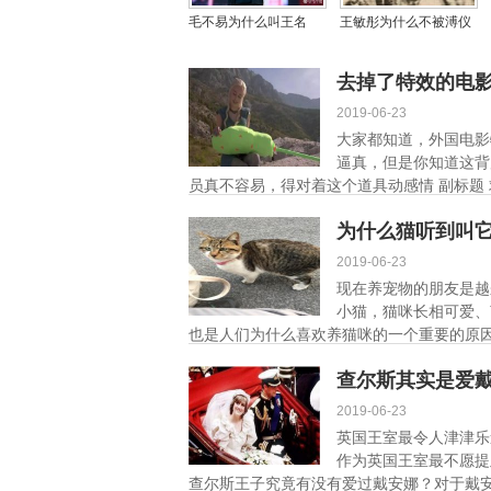
毛不易为什么叫王名
王敏彤为什么不被溥仪
媛？他为姐姐写的歌叫
接受嫁给溥仪，王敏彤
什么
老年采访视频有吗？
去掉了特效的电
2019-06-23
大家都知道，外国电影
逼真，但是你知道这背
员真不容易，得对着这个道具动感情 副标题 
为什么猫听到叫
2019-06-23
现在养宠物的朋友是越
小猫，猫咪长相可爱、
也是人们为什么喜欢养猫咪的一个重要的原因
查尔斯其实是爱
2019-06-23
英国王室最令人津津乐
作为英国王室最不愿提
查尔斯王子究竟有没有爱过戴安娜？对于戴安娜