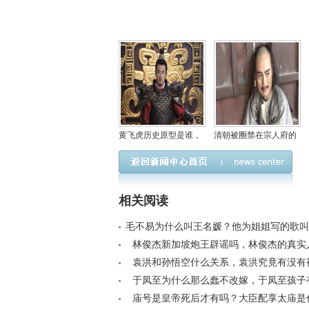
黄飞虎历史原型是谁，
清朝被圈禁在宗人府的
黄飞虎和阎王爷是什么
皇子有什么待遇，宗人
关系？
府在现在的哪里？
相关阅读
毛不易为什么叫王名媛？他为姐姐写的歌叫什么
林俊杰新加坡炮王辟谣吗，林俊杰的真实
样？< /a>
袁洪和孙悟空什么关系，袁洪究竟有没有
/a>
于凤至为什么那么蠢不改嫁，于凤至孩子
/a>
庙号是皇帝死后才有吗？大臣配享太庙是