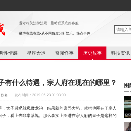
遵守相关法律法规、删帖联系底部客服
徽声在线在线-从不同角度分析娱乐、热点事件
两性情感
星座命运
奇闻怪事
历史故事
科技资讯
子有什么待遇，宗人府在现在的哪里？
图
：佚名
发布时间：2019-06-23 01:03:00
重，太子胤礽就私做龙袍，结果惹的康熙大怒，就把他圈在了宗人
日子，看上去非常落魄。那么事实上圈进在宗人府的皇子是这样的