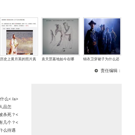
历史上黄月英的照片真
袁天罡墓地如今在哪
锦衣卫穿裙子为什么还
的很丑吗，黄月英那年
里？他的墓为什么不敢
很霸气，他们为什么穿
责任编辑：
出生的？
挖
草鞋？
< /a>
人品怎
被杀死？<
有几个？<
什么待遇