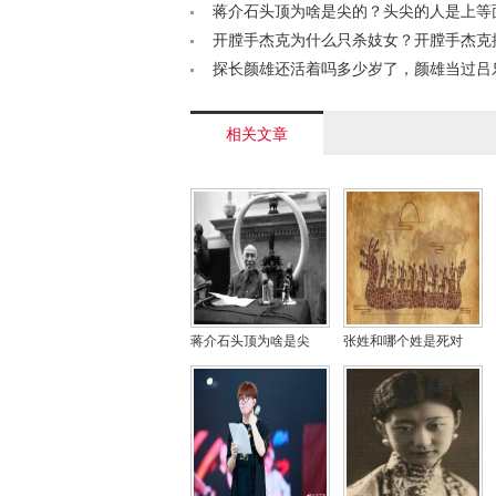
也是庙号吗< /a>
蒋介石头顶为啥是尖的？头尖的人是上等
/a>
开膛手杰克为什么只杀妓女？开膛手杰克
吗？< /a>
探长颜雄还活着吗多少岁了，颜雄当过吕
吗？< /a>
相关文章
蒋介石头顶为啥是尖
张姓和哪个姓是死对
的？头尖的人是上等面
头？探寻李姓张姓不能
相吗？
结婚由来