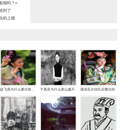
面相吗？<
抓到了
乐的上级
赵飞燕为什么要出轨，
于凤至为什么那么蠢不
满清瓜尔佳氏后裔出的
她最后被凌迟了吗
改嫁，于凤至孩子有几
美女都有谁，瓜尔佳氏
个？
现在姓什么？