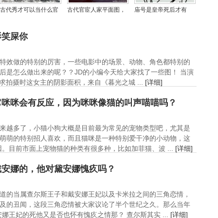
古代秀才可以当什么官
古代官宦人家平面图，
庙号是皇帝死后才有
吗？秀才相当于现在什
古代官宦人家的妻妾等
吗？大臣配享太庙是什
么职位或者学历
级是怎样的？
么待遇也是庙号吗
影笑屎你
特效做的特别的厉害，一些电影中的场景、动物、角色都特别的
后是怎么做出来的呢？？JD的小编今天给大家找了一些图！ 当演
求拍摄时这女主的阴影面积，来自《暮光之城 ...
[详细]
它咪咪会有反应，因为咪咪像猫的叫声喵喵吗？
来越多了，小猫小狗大概是目前最为常见的宠物类型吧，尤其是
萌萌的特别招人喜欢，而且猫咪是一种特别爱干净的小动物，这
。目前市面上宠物猫的种类有很多种，比如加菲猫、波 ...
[详细]
戴安娜的，他对黛安娜愧疚吗？
道的当属查尔斯王子和戴安娜王妃以及卡米拉之间的三角恋情，
及的丑闻，这段三角恋情被大家议论了半个世纪之久。那么当年
王妃的死他又是否也怀有愧疚之情那？ 查尔斯其实 ...
[详细]