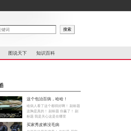
图说天下
知识百科
酷
这个包治百病，哈哈！
啥病人看了这个都得好啊！ 副标题
这胸是真的！ 副标题 你赢了！ 副
标题 我是关心这是在哪里
买家秀皮裤没毛病