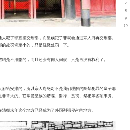
7
者
8
么
9
杀
10
判
后
通人犯了罪直接交刑部，而皇族犯了罪就会通过宗人府再交刑部。
部的处罚肯定小的，只是轻微处罚一下。
吃喝是不用愁的，而且还会有佣人伺候，只是再没有权利了。
人府给安排的，所以宗人府绝对不是我们理解的圈禁犯罪的皇子那
是非常大的。它掌管皇族的谱牒、爵禄、赏罚、祭祀等各项事务。
在清朝末年这个地方已经成为了外国列强侵占的地方。