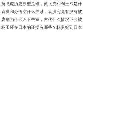
黄飞虎历史原型是谁，黄飞虎和阎王爷是什
袁洪和孙悟空什么关系，袁洪究竟有没有被
关系？
腐刑为什么叫下蚕室，古代什么情况下会被
死？
杨玉环在日本的证据有哪些？杨贵妃到日本
处腐刑？
嫁给了谁