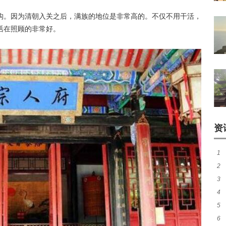
构。因为清朝入关之后，满族的地位是非常高的。不仅不用干活，
活在照顾的非常好。
资
1
2
的
3
么
4
年
5
等
6
情