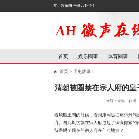
立足娱乐圈·争做八卦帝！
首页
娱乐圈事
体育圈事
首页
>
历史故事
>
清朝被圈禁在宗人府的皇
来源：未知
作者
看康熙王朝的时候，看到康熙远征葛尔丹病
府。自此胤礽就在宗人府过起了疯疯癫癫的
待遇吗？现在的宗人府在什么地方？