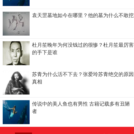
袁天罡墓地如今在哪里？他的墓为什么不敢挖
杜月笙晚年为何没钱过的很惨？杜月笙最厉害
的手下是谁
苏青为什么活不下去？张爱玲苏青绝交的原因
真相
传说中的美人鱼也有男性 古籍记载多有丑陋
者