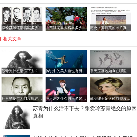
探长颜雄还活着吗多少岁了，颜雄当过吕乐的上级吗？
山西洪洞县大槐树多少岁了？到大槐树后怎么查找家谱
历史上黄月英的照片真的很丑吗，黄月英那年出生的？
相关文章
苏青为什么活不下去？张爱玲苏青绝交的原因真相
传说中的美人鱼也有男性 古籍记载多有丑陋者
袁天罡墓地如今在哪里？他的墓为什么不敢挖
杜月笙晚年为何没钱过的很惨？杜月笙最厉害的手下是谁
毛不易为什么叫王名媛？他为姐姐写的歌叫什么
戴安娜王妃入殓前照片，车祸非常惨烈王妃都被毁容了
苏青为什么活不下去？张爱玲苏青绝交的原因
真相