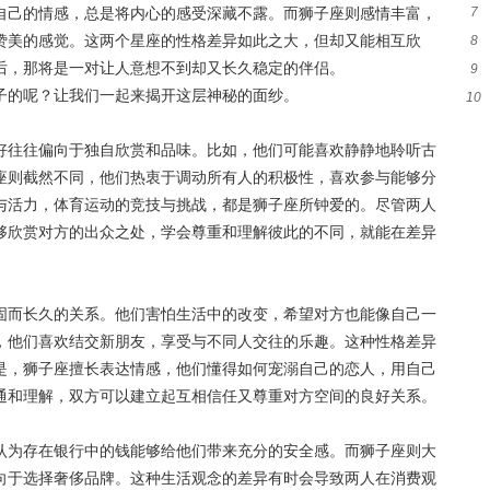
7
自己的情感，总是将内心的感受深藏不露。而狮子座则感情丰富，
并
赞美的感觉。这两个星座的性格差异如此之大，但却又能相互欣
8
探
后，那将是一对让人意想不到却又长久稳定的伴侣。
9
子
子的呢？让我们一起来揭开这层神秘的面纱。
10
妻
好往往偏向于独自欣赏和品味。比如，他们可能喜欢静静地聆听古
座则截然不同，他们热衷于调动所有人的积极性，喜欢参与能够分
与活力，体育运动的竞技与挑战，都是狮子座所钟爱的。尽管两人
够欣赏对方的出众之处，学会尊重和理解彼此的不同，就能在差异
固而长久的关系。他们害怕生活中的改变，希望对方也能像自己一
，他们喜欢结交新朋友，享受与不同人交往的乐趣。这种性格差异
是，狮子座擅长表达情感，他们懂得如何宠溺自己的恋人，用自己
通和理解，双方可以建立起互相信任又尊重对方空间的良好关系。
认为存在银行中的钱能够给他们带来充分的安全感。而狮子座则大
向于选择奢侈品牌。这种生活观念的差异有时会导致两人在消费观