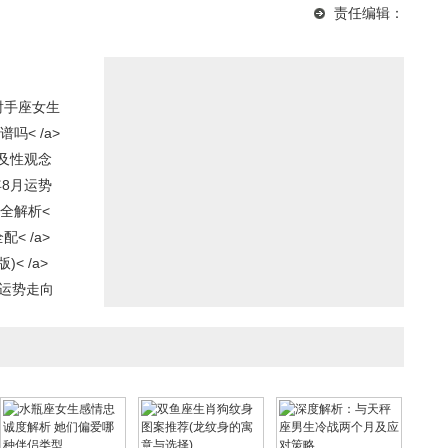
与艮卦的智慧应用
析及每月运程展望
详解及全年运势展望
责任编辑：
射手座女生
< /a>
及性观念
年8月运势
全解析<
< /a>
< /a>
座运势走向