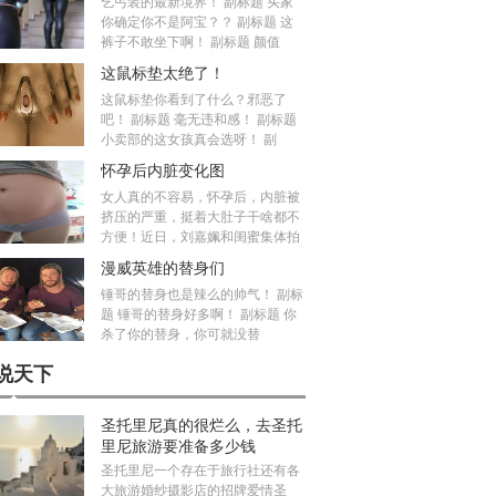
乞丐装的最新境界！ 副标题 买家
你确定你不是阿宝？？ 副标题 这
裤子不敢坐下啊！ 副标题 颜值
这鼠标垫太绝了！
这鼠标垫你看到了什么？邪恶了
吧！ 副标题 毫无违和感！ 副标题
小卖部的这女孩真会选呀！ 副
怀孕后内脏变化图
女人真的不容易，怀孕后，内脏被
挤压的严重，挺着大肚子干啥都不
方便！近日，刘嘉姵和闺蜜集体拍
漫威英雄的替身们
锤哥的替身也是辣么的帅气！ 副标
题 锤哥的替身好多啊！ 副标题 你
杀了你的替身，你可就没替
说天下
圣托里尼真的很烂么，去圣托
里尼旅游要准备多少钱
圣托里尼一个存在于旅行社还有各
大旅游婚纱摄影店的招牌爱情圣