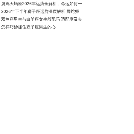
属鸡天蝎座2026年运势全解析，命运如何一
存
2026年下半年狮子座运势深度解析 属蛇狮
究竟
双鱼座男生与白羊座女生般配吗 适配度及夫
座全年运势展望
怎样巧妙抓住双子座男生的心
相处之道