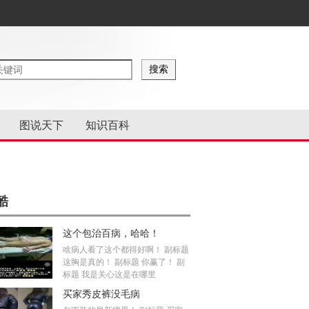
图说天下
知识百科
酷
这个包治百病，哈哈！
啥病人看了这个都得好啊！ 副标题
这胸是真的！ 副标题 你赢了！ 副
标题 我是关心这是在哪里
买家秀皮裤没毛病