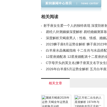
(狮子男不联系是否意味
吉日推荐，助您选对好
着放弃)
日子
相关阅读
射手座女生爱一个人的独特表现 深度剖析
的爱情密码< /a>
易经八卦测姻缘深度解析 易经婚姻测算靠谱吗
深度解析天蝎座男人：性格、情感、婚姻
全揭秘< /a>
2023狮子座8月运势全解析 狮子座2023
指南< /a>
白羊座水晶佩戴指南 十二生肖与水晶搭配
/a>
12星座婚配表 12星座婚配表十二星座的全配
C字母开头的英文名(狮子座英文名字女生版)
2026年白羊座5月运势全解析 五月白羊
如何< /a>
相关文章