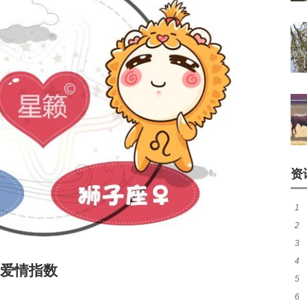
资
1
2
真
3
准
4
准
爱情指数
5
6
应