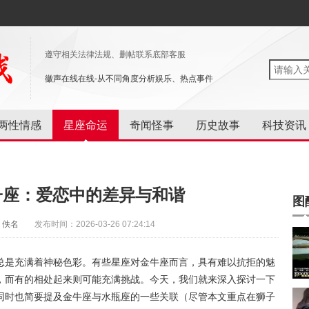
遵守相关法律法规、删帖联系底部客服
徽声在线在线-从不同角度分析娱乐、热点事件
两性情感
星座命运
奇闻怪事
历史故事
科技资讯
子座：爱恋中的差异与和谐
图
：佚名
发布时间：2026-03-26 07:24:14
总是充满着神秘色彩。有些星座对金牛座而言，具有难以抗拒的魅
，而有的相处起来则可能充满挑战。今天，我们就来深入探讨一下
同时也简要提及金牛座与水瓶座的一些关联（尽管本文重点在狮子