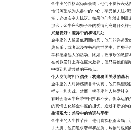
金牛座的性格沉稳而低调，他们不擅长表达
他们渴望成为人群中的中心，享受被关注和
赏，这确实令人惊讶。如果他们能够走到最
那么，金牛座和狮子座的爱情究竟是什么样
兴趣爱好：差异中的和谐共处
金牛座的人通常低调而内秀，他们的兴趣爱
典音乐，或者沉浸在书画的世界中。而狮子
享和感染他人的活动。比如，摇滚乐的激情
在兴趣爱好上存在巨大差异，但只要他们能
中找到和谐共处的平衡点。
个人空间与相互信任：构建稳固关系的基石
金牛座的人对待感情非常认真，他们渴望稳
样专一和忠诚。然而，狮子座的人热爱社交
有时会给金牛座带来困扰和不安。但幸运的
的真情去化解金牛座的担忧。通过不断的沟
生活观念：差异中的协调与平衡
金牛座的人生性节俭，他们喜欢积蓄金钱，
手大脚，他们追求奢华和品质，购物时也倾