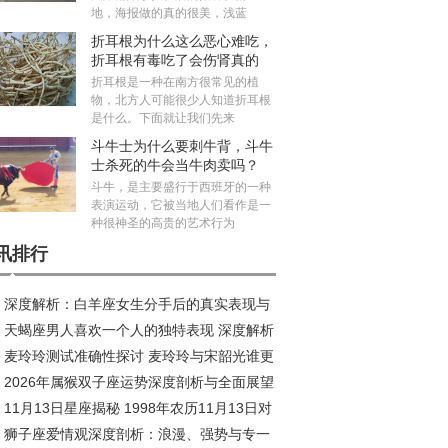
地，海报做的真的很美，浅蓝
折耳根为什么这么恶心难吃，
折耳根有毒吃了会伤肾真的
吗？
折耳根是一种在南方很常见的植
物，北方人可能很少人知道折耳根
是什么。下面就让我们先来
斗牛士为什么要刺牛背，斗牛
士杀死的牛会当牛肉卖吗？
斗牛，是主要盛行于西班牙的一种
表演运动，它被当地人们看作是一
种很神圣的高贵的艺术行为
讯排行
深度解析：白羊座女生分手后的真实表现与
天蝎座男人喜欢一个人的独特表现 深度解析
假分手辨别
麦玲玲测试准确性探讨 麦玲玲与宋韶光谁更
到爆
2026年属猴双子座运势深度剖析与全面展望
11月13日星座揭秘 1998年农历11月13日对
狮子座爱情观深度剖析：浪漫、强势与专一
星座深度解析