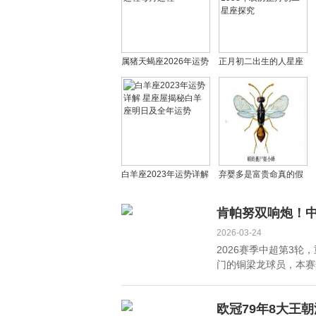
属猪天蝎座2026年运势
正月初二出生的人星座
天蝎全年运势及运程每
解析 1974年与1998年
月运程
农历正月初二星座探究
白羊座2023年运势详解
弃婴多是富贵命真的假
星座屋揭秘白羊座明日
的，弃婴的命都很硬
及全年运势
吗？
肯帕努双响炮！
2026-03-24
2026赛季中超第3
门的铜梁龙球员，本赛季
欧冠79年8大王