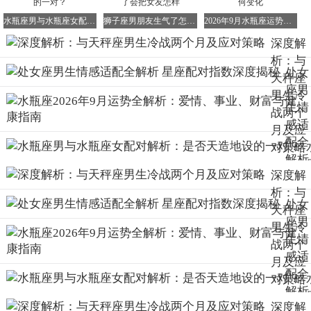
孩子主动联系自己。若女孩子长时间未联系，他可能会担心
水瓶座男与水瓶座女配对解析：是否天造地设的一对？
狮子座男朋友生气了怎么办 狮子男朋友生气了会把女友怎样
2026年9月水瓶座运势全解析 事业爱情财富如何变化
害怕对方分手，从而主动联系女孩子。
深度解
3、相反，若天秤座男生对女孩子已无感情，或因女孩子经
析：与
常“作”、吵架等原因，冷战对他而言可能就意味着分手。若
处女
天秤座
女孩子不承认错误、不主动挽回，这段感情可能就此结束。
座男
男生冷
生情
战两个
感适
月及应
配全
对策略
解析
深度解
星座
析：与
配对
处女
天秤座
指数
座男
男生冷
深度
生情
战两个
揭秘
感适
月及应
配全
对策略
解析
深度解
星座