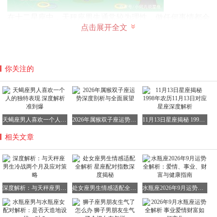
在十二星座中，天秤座男生通常较为理性，做任何事情都会
点击展开全文
深思熟虑，包括选择伴侣也会认真考虑双方是否合适。当
然，无论哪个星座的人，在生活中都难免会遇到问题并发生
争吵。那么，天秤男冷战是否意味着想分手呢？他们的冷战
心理又是怎样的呢？接下来，我们将一起探讨这些问题。
你关注的
一、天秤男冷战是否意味着分手？
1、天秤座男生冷战是否要分手，需根据具体情况判断。通
过观察他们的表现，可以大致感知他们是开玩笑还是真的想
分手。
天蝎座男人喜欢一个人的独特表现 深度解析准到爆
2026年属猴双子座运势深度剖析与全面展望
11月13日星座揭秘 1998年农历11月13日对应星座深度解析
2、若与天秤座男生正处于冷战期间，且他不再主动联系
你，甚至将你所有信息都拉黑，那么他可能真的想分手。此
相关文章
时，若想挽回，成功几率可能不高。
3、若能联系上天秤座男生，且他愿意与你好好沟通，那么
他可能并非真的想分手，而是希望你主动承认错误。
二、天秤男冷战时的心理状态是怎样的？
深度解析：与天秤座男生冷战两个月及应对策略
处女座男生情感适配全解析 星座配对指数深度揭秘
水瓶座2026年9月运势全解析：爱情、事业、财富与健康指南
1、天秤座男生吵架后冷战的心理状态需分情况讨论。他们
对女孩子是否还有感情，是判断其心理状态的关键。
2、若天秤座男生对女孩子仍有感情，冷战后可能会期待女