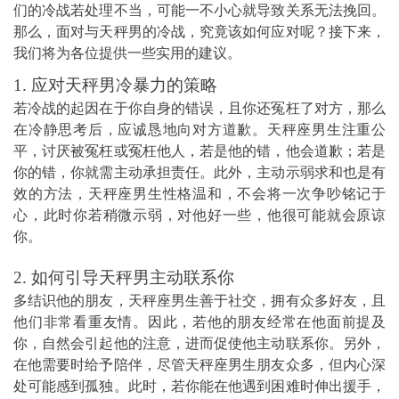
们的冷战若处理不当，可能一不小心就导致关系无法挽回。
那么，面对与天秤男的冷战，究竟该如何应对呢？接下来，
我们将为各位提供一些实用的建议。
1. 应对天秤男冷暴力的策略
若冷战的起因在于你自身的错误，且你还冤枉了对方，那么
在冷静思考后，应诚恳地向对方道歉。天秤座男生注重公
平，讨厌被冤枉或冤枉他人，若是他的错，他会道歉；若是
你的错，你就需主动承担责任。此外，主动示弱求和也是有
效的方法，天秤座男生性格温和，不会将一次争吵铭记于
心，此时你若稍微示弱，对他好一些，他很可能就会原谅
你。
2. 如何引导天秤男主动联系你
多结识他的朋友，天秤座男生善于社交，拥有众多好友，且
他们非常看重友情。因此，若他的朋友经常在他面前提及
你，自然会引起他的注意，进而促使他主动联系你。另外，
在他需要时给予陪伴，尽管天秤座男生朋友众多，但内心深
处可能感到孤独。此时，若你能在他遇到困难时伸出援手，