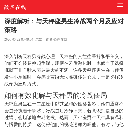
深度解析：与天秤座男生冷战两个月及应对
策略
2026-03-22 03:49:04
未知
作者:徽声在线
深入剖析天秤男冷战心理：天秤座的人往往秉持和平主义，
他们不会轻易挑起争端，即便在矛盾激化时，也倾向于选择
沉默而非争吵来表达最大的不满。许多天秤座男生在与伴侣
发生小摩擦时，会感觉言语无法准确传达心意，于是选择冷
战作为应对方式。
如何有效化解与天秤男的冷战僵局
天秤座男生在十二星座中以其温和的性格著称，他们通常不
会过分执着于争吵，冷战过后冷静下来，若意识到是自己的
过错，会坦诚地主动道歉。然而，天秤座男生天生具有温和
与博爱的特质，这使得他们的桃花运颇为旺盛。有时，与他