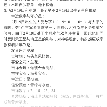
控；不断自我鞭策，毫不松懈。
阳历2月19日究竟属于哪个星座 2月19日出生者星座揭秘
幸运数字与守护星：
2月19日出生的人受数字1（1+9=10，1+0=1）与太阳的
影响。数字1主宰者追求第一，具有远大抱负与不受束缚的
倾向。由于2月19日处于水瓶座与双鱼座交界，因此他们同
时受到天王星与海王星的影响，对神秘现象、特殊感应或宗
教有着浓厚兴趣。
双鱼座之奥秘
吉祥物：马头鱼尾怪兽。
喜爱之花：兰花。
吉祥金属：铂或合金制品。
吉祥宝石：海蓝宝石。
幸运日：星期四。
偏爱颜色：青绿与水色。
吉祥数字：7、16、25、34。
喜爱场所：海上景观如船只、渔场；井或炼油厂；舞厅
或芭蕾舞演出。