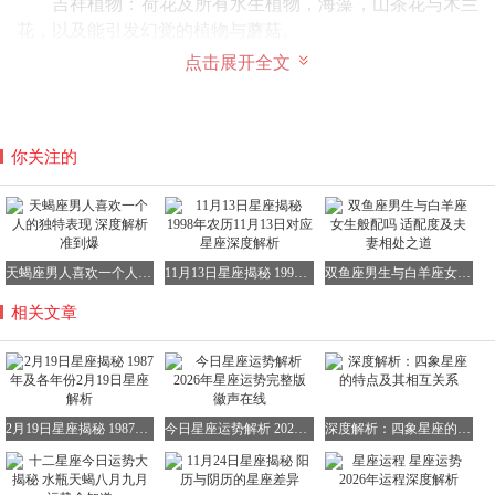
吉祥植物：荷花及所有水生植物，海藻，山茶花与木兰
花，以及能引发幻觉的植物与蘑菇。
居住环境建议：室内布置应有助于身心舒展
点击展开全文
1997年2月19日对应的星座是什么?
2月19日，双鱼座的起始日。
你关注的
天蝎座男人喜欢一个人的独特表现 深度解析准到爆
11月13日星座揭秘 1998年农历11月13日对应星座深度解析
双鱼座男生与白羊座女生般配吗 适配度及夫妻相处之道
相关文章
2月19日星座揭秘 1987年及各年份2月19日星座解析
今日星座运势解析 2026年星座运势完整版 徽声在线
深度解析：四象星座的特点及其相互关系
双鱼座（Pisces）的生日范围是2月19日至3月20日，作为黄