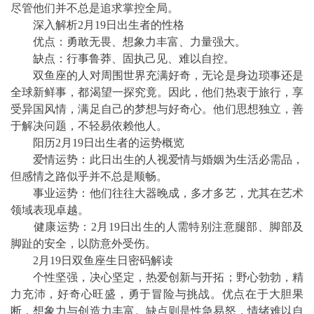
尽管他们并不总是追求掌控全局。
深入解析2月19日出生者的性格
优点：勇敢无畏、想象力丰富、力量强大。
缺点：行事鲁莽、固执己见、难以自控。
双鱼座的人对周围世界充满好奇，无论是身边琐事还是
全球新鲜事，都渴望一探究竟。因此，他们热衷于旅行，享
受异国风情，满足自己的梦想与好奇心。他们思想独立，善
于解决问题，不轻易依赖他人。
阳历2月19日出生者的运势概览
爱情运势：此日出生的人视爱情与婚姻为生活必需品，
但感情之路似乎并不总是顺畅。
事业运势：他们往往大器晚成，多才多艺，尤其在艺术
领域表现卓越。
健康运势：2月19日出生的人需特别注意腿部、脚部及
脚趾的安全，以防意外受伤。
2月19日双鱼座生日密码解读
个性坚强，决心坚定，热爱创新与开拓；野心勃勃，精
力充沛，好奇心旺盛，勇于冒险与挑战。优点在于大胆果
断，想象力与创造力丰富。缺点则是性急易怒，情绪难以自