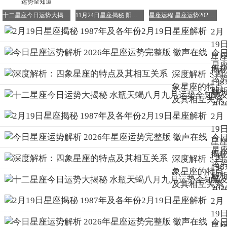
道十二宫的第十二宫，它坐落于水瓶座之东，白羊座之西。
作为十二宫的收尾星座，双鱼座集齐了前十一宫的所有特
十二星座今日运势大揭秘 水瓶天蝎八月九月运势全知道
11月24日星座揭秘 阳历与阴历的星座差异
星座运程 星座运势2026年运程深度解析
质，既有优点也有缺点，其象征——两条游向相反的鱼，也
2月
暗示了这一星座的矛盾与复杂。
19
今
星
双鱼座的性格特征
星
揭
深度解析：四
运
双鱼座的人性情温和，易于亲近，他们不世故、不记仇，总
198
象星座的特点
是为他人着想，心地善良且乐于助人，甚至不惜牺牲自己来
解
年
及其相互关系
成全他人，即使面对不喜欢的任务也会尽力完成。他们天生
202
各
擅长隐忍，不懂得如何发脾气，但一旦忍无可忍，便会爆发
2月
年
份2
惊人的怒火。双鱼座是幻想家，浪漫而富有想象力，常常沉
19
座
月1
今
浸在自己的美好世界中。
星
势
日
星
揭
整
双鱼座的人为爱而生，但这也常常让他们被误解为重色轻
座
深度解析：四
运
198
徽
友。因为一旦陷入爱情，他们便会全身心投入，几乎忘记了
析
象星座的特点
解
年
在
朋友的存在，只有在感情受挫时才会想起向朋友倾诉。因
及其相互关系
202
各
此，他们很难在友情与爱情之间找到平衡，也很少能同时兼
2月
年
份2
顾两者。
19
座
月1
今
星
势