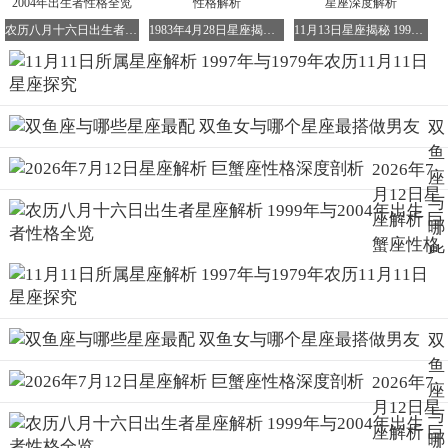
从这些方面可以看出，天蝎座的人态度冷漠且明确。他们的
神秘感并非表面上的肤浅，而是源于内心的抑制，这也是天
农历八月十六日出生者星座解析 1999年与2004年出生者性格全览
1983年4月28日星座揭秘 金牛座的独特魅力与性格解析
11月13日星座揭秘 1998年农历11月13日对应星座深度解析
蝎座的一个显著特点。
双
鱼
2026年7
座
月12日星
与
座解析 巨
哪
蟹座性格
些
深度剖析
星
座
最
双
配
鱼
双
2026年7
座
鱼
月12日星
与
女
座解析 巨
哪