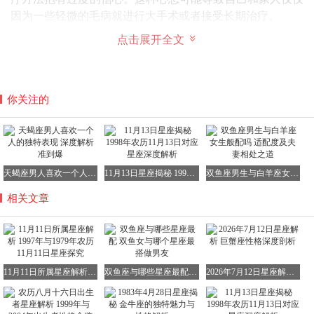
因为一些轻微的毛病就进行大手术或者接受长期治疗。
点击展开全文
1979年农历11月11日对应的星座是什么
答案是天蝎座。天蝎座作为黄道十二星座之一，处于天秤座
之东、射手座之西的位置，其出生日期范围是10月24日 - 11
月22日。在萧瑟秋风中诞生的天蝎座人，有时会给人一种虚
你关注的
伪且生活迷茫的印象。他们个性沉默，精神状态的波动容易
让他们感到压抑。他们的内心常常充满虚伪性，让人难以捉
摸其真实想法，有时甚至会变得盲目和顺从。无法摆脱的痛
苦常常困扰着他们，使他们在精神上产生焦虑感，进而影响
天蝎座男人喜欢一个人的独特表现 深度解析准到爆
11月13日星座揭秘 1998年农历11月13日对应星座深度解析
双鱼座男生与白羊座女生般配吗 适配度及夫妻相处之道
判断力。
相关文章
天蝎座的人对曾经受到的伤害和失败的教训铭记于心。他们
给人的印象往往是冷漠和神秘的，就如同沙漠中的蝎子一
般。许多天蝎座的人个性冷淡、沉默寡言，这与沙漠给人的
印象相契合。无论谈论什么话题，他们总是显得沉默寡言，
回答也常常干巴巴的，让人难以理解。他们不愿意将自己的
11月11日所属星座解析 1997年与1979年农历11月11日星座探究
双鱼座与哪些星座最配 双鱼女与哪个星座最搭做男友
2026年7月12日星座解析 巨蟹座性格深度剖析
事情和内心想法公开，常以注重个人隐私为借口，实际上，
他们并不认为真心话大冒险这类游戏有任何意义。