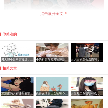
点击展开全文
你关注的
但是有一天，他们遇到了那个对的人，或者爱情强势的拉回
自由的小船，将他们逼到岸边，不婚主义也会泪流满面的醒
悟，原来之前自己拥抱自己的感觉一点也不温暖，现在对的
男人胆小是不是肾虚，胆小的男人一般能成大事真的假的
小奶狗是形容男孩还是女孩的，真正的小奶狗是什么样子？
女人出轨后会后悔吗，女人出轨坏了什么风水？
人就在眼前，还有什么可犹豫的，结婚吧赶快的。
相关文章
三观正的人有哪些表现有哪些，三观正常的标准来了
说什么话能让女孩暖心，盘点一些暖到哭的句子给女孩
女生戴口罩说明什么，出门喜欢戴口罩的女生心理是怎样的？