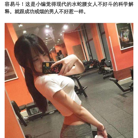
容易斗！这是小编觉得现代的水蛇腰女人不好斗的科学解
释。就跟成功戒烟的男人不好惹一样。