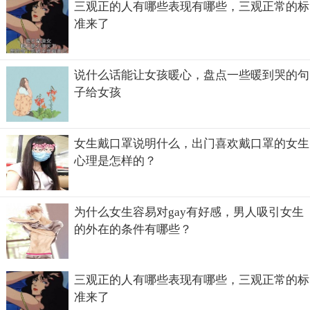
三观正的人有哪些表现有哪些，三观正常的标
准来了
说什么话能让女孩暖心，盘点一些暖到哭的句
子给女孩
以前这也是封建社会对人性的压抑，水蛇腰看起来当然是好
女生戴口罩说明什么，出门喜欢戴口罩的女生
看的腰，走起路来一扭一扭自有一番风情，是会被封建的老
心理是怎样的？
百姓所不耻，觉得这样的人作风不正。而是有一部分水蛇腰
的人耐不住寂寞之类的原因在男女之事上也比较放的开，被
人指指点点也毫不在乎反而厉害反驳，于是，人们便传开了
为什么女生容易对gay有好感，男人吸引女生
水蛇腰的人不好斗。
的外在的条件有哪些？
水蛇腰斗不过瓦斗脚是什么意思？
三观正的人有哪些表现有哪些，三观正常的标
准来了