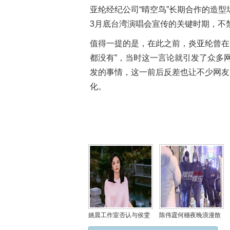
亚纶经纪公司“晴空鸟”长期合作的造
3月底台湾演唱会宣传的关键时期，不
值得一提的是，在此之前，炎亚纶曾在
都没有”，当时这一言论就引发了众多
发的事情，这一前后反差也让不少网友
化。
姚晨工作室否认与侯雯
陈伟霆何穗夜晚浪漫散
元恋情传闻：纯属虚
步 甜蜜指数爆表引热议