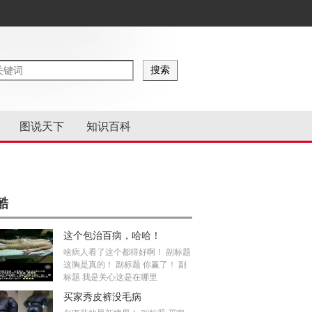
图说天下
知识百科
酷
这个包治百病，哈哈！
啥病人看了这个都得好啊！ 副标题
这胸是真的！ 副标题 你赢了！ 副
标题 我是关心这是在哪里
买家秀皮裤没毛病