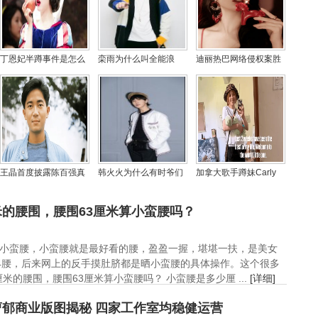
丁恩妃半蹲事件是怎么
栾雨为什么叫全能浪
迪丽热巴网络侵权案胜
回事，她为什么一直不
子、栾怼怼，栾雨徐萌
诉 获公开道歉及2050元
红？
是什么关系
赔偿
王晶首度披露陈百强真
韩火火为什么有时爷们
加拿大歌手蹲妹Carly
实死因：药物意外致脑
有时娘，韩火火是G
Rae Jepsen喜迎新生
衰竭，揭秘90年代乐坛
吗？
命，官宣成为幸福妈妈
的腰围，腰围63厘米算小蛮腰吗？
巨变背后的悲剧
小蛮腰，小蛮腰就是最好看的腰，盈盈一握，堪堪一扶，是美女
4腰，后来网上的反手摸肚脐都是晒小蛮腰的具体操作。这个很多
的腰围，腰围63厘米算小蛮腰吗？ 小蛮腰是多少厘 ...
[详细]
郁商业版图揭秘 四家工作室均稳健运营