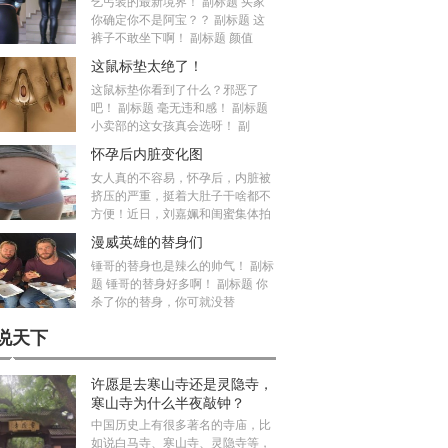
乞丐装的最新境界！ 副标题 买家
你确定你不是阿宝？？ 副标题 这
裤子不敢坐下啊！ 副标题 颜值
这鼠标垫太绝了！
这鼠标垫你看到了什么？邪恶了
吧！ 副标题 毫无违和感！ 副标题
小卖部的这女孩真会选呀！ 副
怀孕后内脏变化图
女人真的不容易，怀孕后，内脏被
挤压的严重，挺着大肚子干啥都不
方便！近日，刘嘉姵和闺蜜集体拍
漫威英雄的替身们
锤哥的替身也是辣么的帅气！ 副标
题 锤哥的替身好多啊！ 副标题 你
杀了你的替身，你可就没替
说天下
许愿是去寒山寺还是灵隐寺，
寒山寺为什么半夜敲钟？
中国历史上有很多著名的寺庙，比
如说白马寺、寒山寺、灵隐寺等，