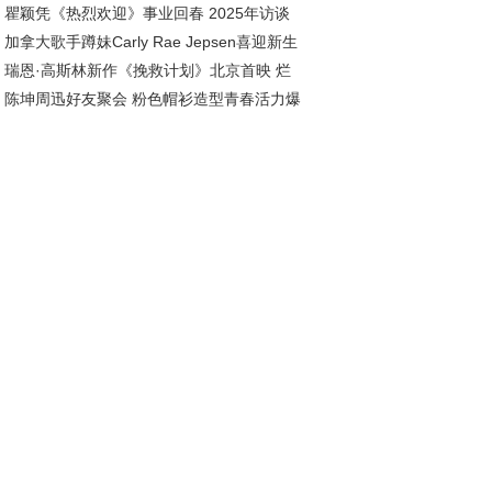
瞿颖凭《热烈欢迎》事业回春 2025年访谈
团队致敬
加拿大歌手蹲妹Carly Rae Jepsen喜迎新生
曝婚姻生活幸福美满
瑞恩·高斯林新作《挽救计划》北京首映 烂
，官宣成为幸福妈妈
陈坤周迅好友聚会 粉色帽衫造型青春活力爆
茄95%高分开局