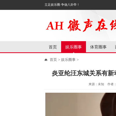
立足娱乐圈·争做八卦帝！
首页
娱乐圈事
体育圈事
首页
>
娱乐圈事
>
炎亚纶汪东城关系有新
来源：未知
作者