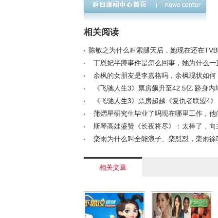
构，呼吁理性看待
相关阅读
陈敏之为什么叫索腿天后，她现在还在TVB吗？
丁恩妃半蹲事件是怎么回事，她为什么一
/a>
余枫的女朋友是李嘉格吗，余枫现状如何？<
《飞驰人生3》票房飙升至42.5亿 跻身
前十< /a>
《飞驰人生3》票房超越《复仇者联盟4》
影史前十强< /a>
蒲熠星研究生毕业了吗现在哪里工作，他
况如何< /a>
斯琴高娃盛赞《长夜将尽》：太棒了，向
致敬< /a>
栾雨为什么叫全能浪子、栾怼怼，栾雨徐
关系< /a>
相关文章