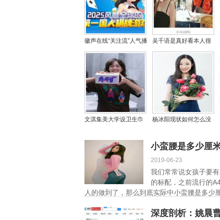
徽声在线“关注流”人气播
吴千语是真好看本人很
主集结，第十八季新闻
漂亮图，吴千语命理会
马拉松香港开跑在即！
嫁入豪门吗？
文淇集美大学设卫生巾
杨冰阳现状如何怎么没
互助盒 亲手绘制图案传
有消息了，杨冰阳事件
递温暖
是怎么回事？
小蛮腰是多少厘米
2019-06-23
我们常常说女孩子要有
的标配，之前流行的A
人的做到了，那么到底实际中小蛮腰是多少厘米
深度剖析：姚晨曹