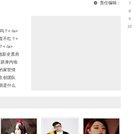
责任编辑：
7
创
揭秘新角色
夺遗产？
境是不是富二代？
8
自
9
命
10
番
< /a>
棚
直不红？<
 /a>
内地影史票房
 跻身内地
的家世情
主创团队
萌是什么