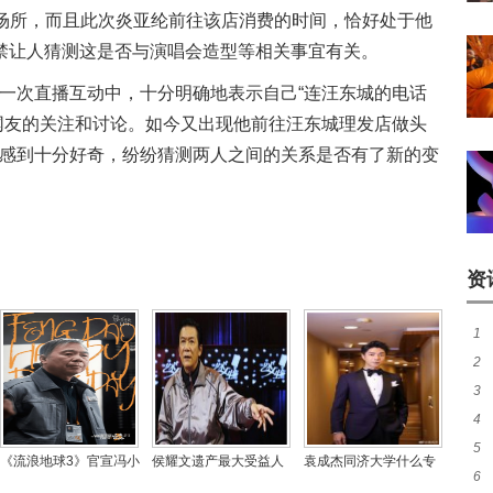
型场所，而且此次炎亚纶前往该店消费的时间，恰好处于他
禁让人猜测这是否与演唱会造型等相关事宜有关。
一次直播互动中，十分明确地表示自己“连汪东城的电话
网友的关注和讨论。如今又出现他前往汪东城理发店做头
感到十分好奇，纷纷猜测两人之间的关系是否有了新的变
资
1
2
20
3
抵
4
友
5
传
《流浪地球3》官宣冯小
侯耀文遗产最大受益人
袁成杰同济大学什么专
6
新
刚加盟 社媒发文庆生并
是谁，侯耀华凭什么争
业的，他老婆陈芊芊家