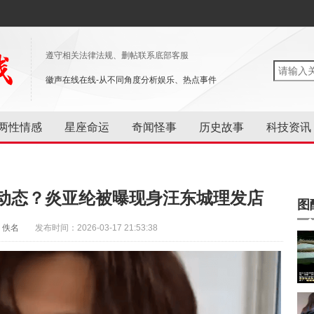
遵守相关法律法规、删帖联系底部客服
徽声在线在线-从不同角度分析娱乐、热点事件
两性情感
星座命运
奇闻怪事
历史故事
科技资讯
动态？炎亚纶被曝现身汪东城理发店
图
：佚名
发布时间：2026-03-17 21:53:38