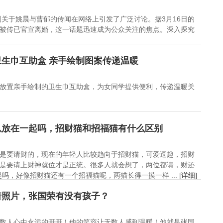
则关于姚晨与曹郁的传闻在网络上引发了广泛讨论。据3月16日的
被传已官宣离婚，这一话题迅速成为公众关注的焦点。深入探究
生巾互助盒 亲手绘制图案传递温暖
放置亲手绘制的卫生巾互助盒，为女同学提供便利，传递温暖关
以放在一起吗，招财猫和招福猫有什么区别
是要请财的，现在的年轻人比较趋向于招财猫，可爱逗趣，招财
是要请上财神就位才是正统。很多人就会想了，两位都请，财还
吗，好像招财猫还有一个招福猫呢，两猫长得一摸一样 ...
[详细]
着照片，张国荣有没有孩子？
数人心中永远的哥哥！他的笑容让无数人感到温暖！他就是张国