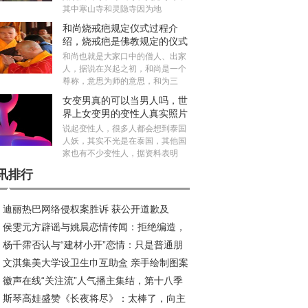
其中寒山寺和灵隐寺因为地
和尚烧戒疤规定仪式过程介
绍，烧戒疤是佛教规定的仪式
吗？
和尚也就是大家口中的僧人、出家
人，据说在兴起之初，和尚是一个
尊称，意思为师的意思，和为三
女变男真的可以当男人吗，世
界上女变男的变性人真实照片
说起变性人，很多人都会想到泰国
人妖，其实不光是在泰国，其他国
家也有不少变性人，据资料表明
讯排行
迪丽热巴网络侵权案胜诉 获公开道歉及
侯雯元方辟谣与姚晨恋情传闻：拒绝编造，
50元赔偿
杨千霈否认与“建材小开”恋情：只是普通朋
制谣言
文淇集美大学设卫生巾互助盒 亲手绘制图案
徽声在线“关注流”人气播主集结，第十八季
递温暖
斯琴高娃盛赞《长夜将尽》：太棒了，向主
闻马拉松香港开跑在即！