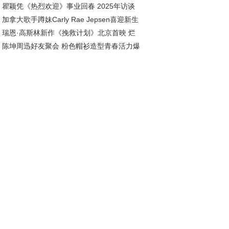
瞿颖凭《热烈欢迎》事业回春 2025年访谈
团队致敬
加拿大歌手蹲妹Carly Rae Jepsen喜迎新生
曝婚姻生活幸福美满
瑞恩·高斯林新作《挽救计划》北京首映 烂
，官宣成为幸福妈妈
陈坤周迅好友聚会 粉色帽衫造型青春活力爆
茄95%高分开局