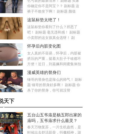
乞丐装的最新境界！ 副标题 买家
你确定你不是阿宝？？ 副标题 这
裤子不敢坐下啊！ 副标题 颜值
这鼠标垫太绝了！
这鼠标垫你看到了什么？邪恶了
吧！ 副标题 毫无违和感！ 副标题
小卖部的这女孩真会选呀！ 副
怀孕后内脏变化图
女人真的不容易，怀孕后，内脏被
挤压的严重，挺着大肚子干啥都不
方便！近日，刘嘉姵和闺蜜集体拍
漫威英雄的替身们
锤哥的替身也是辣么的帅气！ 副标
题 锤哥的替身好多啊！ 副标题 你
杀了你的替身，你可就没替
说天下
五台山五爷庙是杨五郎出家的
庙吗，五爷庙求什么最灵？
春天万物复苏，一片生机盎然，是
时候出去舒活筋骨，抖擞精神，游