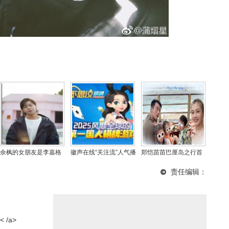
余枫的女朋友是李嘉格
徽声在线“关注流”人气播
郑恺苗苗巴厘岛之行首
吗，余枫现状如何？
主集结，第十八季新闻
曝三胎小女儿 一家五口
责任编辑：
马拉松香港开跑在即！
幸福同框
/a>