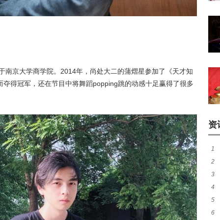
读于南京大学商学院。2014年，尚处大二的蒲熠星参加了《天才知
夺得冠军，还在节目中将舞蹈popping跳的动感十足赢得了很多
资
1
2
20
3
抵
4
友
5
传
6
新