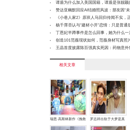
谭盾为什么加入美国国籍，谭盾是张靓颖
师吗？< /a>
赞达亚幽默回应AI结婚照风波：朋友因“
请”而“生气”< /a>
《小巷人家2》原班人马回归传闻不实，
方辟谣< /a>
杨千霈否认与“建材小开”恋情：只是普通朋友
丁恩妃半蹲事件是怎么回事，她为什么一
/a>
创造101范薇现状如何，范薇身材写真照
/a>
王晶首度披露陈百强真实死因：药物意外
竭，揭秘90年代乐坛巨变背后的悲剧< /a>
相关文章
瑞恩·高斯林新作《挽救
罗志祥出轨于大梦是真
计划》北京首映 烂番茄
的假的，于大梦还有什