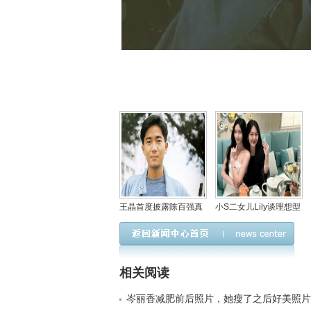
王晶首度披露陈百强真
小S二女儿Lily谈理想型
实死因：药物意外致脑
并回应外貌标签：感恩
衰竭，揭秘90年代乐坛
大家认可
巨变背后的悲剧
相关阅读
岑丽香减肥前后照片，她瘦了之后好美照片< 