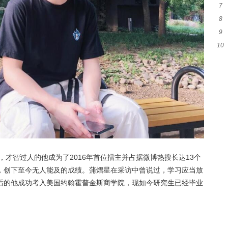
7
创
8
自
9
命
10
番
棚
，才智过人的他成为了2016年首位擂主并占据微博热搜长达13个
，创下至今无人能及的成绩。蒲熠星在采访中曾说过，学习应当放
后的他成功考入美国约翰霍普金斯商学院，现如今研究生已经毕业