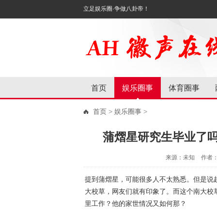
立足娱乐圈·争做八卦帝！
首页
娱乐圈事
体育圈事
首页
>
娱乐圈事
>
蒲熠星研究生毕业了
来源：未知
作者
提到蒲熠星，可能很多人不太熟悉。但是说起在
大校草，网友们就有印象了。而这个南大校
里工作？他的家世情况又如何那？