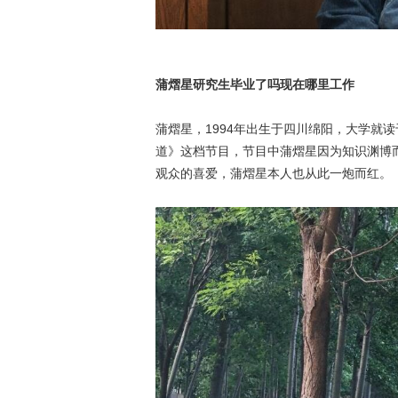
蒲熠星研究生毕业了吗现在哪里工作
蒲熠星，1994年出生于四川绵阳，大学就
道》这档节目，节目中蒲熠星因为知识渊博而
观众的喜爱，蒲熠星本人也从此一炮而红。