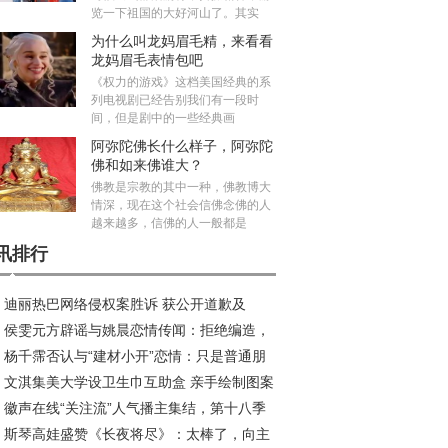
览一下祖国的大好河山了。其实
为什么叫龙妈眉毛精，来看看
龙妈眉毛表情包吧
《权力的游戏》这档美国经典的系
列电视剧已经告别我们有一段时
间，但是剧中的一些经典画
阿弥陀佛长什么样子，阿弥陀
佛和如来佛谁大？
佛教是宗教的其中一种，佛教博大
情深，现在这个社会信佛念佛的人
越来越多，信佛的人一般都是
讯排行
迪丽热巴网络侵权案胜诉 获公开道歉及
侯雯元方辟谣与姚晨恋情传闻：拒绝编造，
50元赔偿
杨千霈否认与“建材小开”恋情：只是普通朋
制谣言
文淇集美大学设卫生巾互助盒 亲手绘制图案
徽声在线“关注流”人气播主集结，第十八季
递温暖
斯琴高娃盛赞《长夜将尽》：太棒了，向主
闻马拉松香港开跑在即！