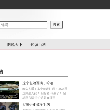
图说天下
知识百科
酷
这个包治百病，哈哈！
啥病人看了这个都得好啊！ 副标题
这胸是真的！ 副标题 你赢了！ 副
标题 我是关心这是在哪里
买家秀皮裤没毛病