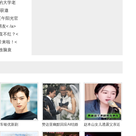
的大学老
未获邀
正午阳光官
< /a>
直不红？<
片来啦！<
致脑衰
车银优新剧
赞达亚幽默回应AI结婚
赵本山女儿透露父亲近
《Wonderfuls》如期举
照风波：朋友因“未获邀
况：年近七旬注重养