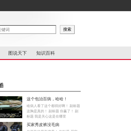
图说天下
知识百科
酷
这个包治百病，哈哈！
啥病人看了这个都得好啊！ 副标题
这胸是真的！ 副标题 你赢了！ 副
标题 我是关心这是在哪里
买家秀皮裤没毛病