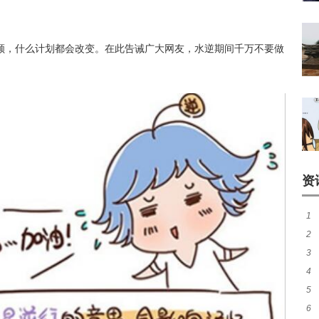
顺，什么计划都会改变。在此告诫广大网友，水逆期间千万不要做
资
1
2
萨
3
水
4
怎
5
硬
6
色