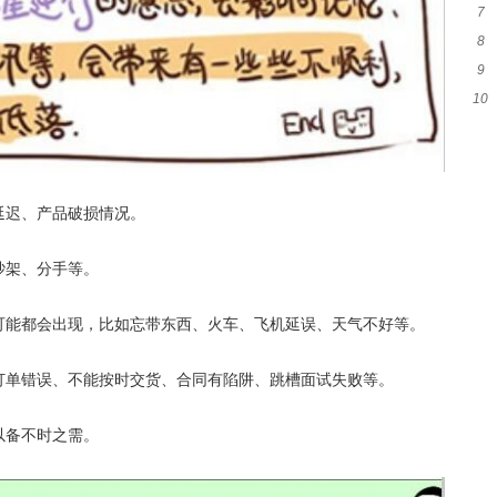
7
吗
8
吗
9
什
10
脚
吗
延迟、产品破损情况。
吵架、分手等。
题可能都会出现，比如忘带东西、火车、飞机延误、天气不好等。
现订单错误、不能按时交货、合同有陷阱、跳槽面试失败等。
以备不时之需。