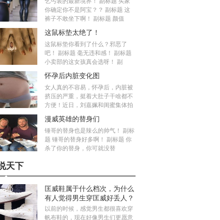
乞丐装的最新境界！ 副标题 买家
你确定你不是阿宝？？ 副标题 这
裤子不敢坐下啊！ 副标题 颜值
这鼠标垫太绝了！
这鼠标垫你看到了什么？邪恶了
吧！ 副标题 毫无违和感！ 副标题
小卖部的这女孩真会选呀！ 副
怀孕后内脏变化图
女人真的不容易，怀孕后，内脏被
挤压的严重，挺着大肚子干啥都不
方便！近日，刘嘉姵和闺蜜集体拍
漫威英雄的替身们
锤哥的替身也是辣么的帅气！ 副标
题 锤哥的替身好多啊！ 副标题 你
杀了你的替身，你可就没替
说天下
匡威鞋属于什么档次，为什么
有人觉得男生穿匡威好丢人？
以前的时候，感觉男生都很喜欢穿
帆布鞋的，现在好像男生们更愿意