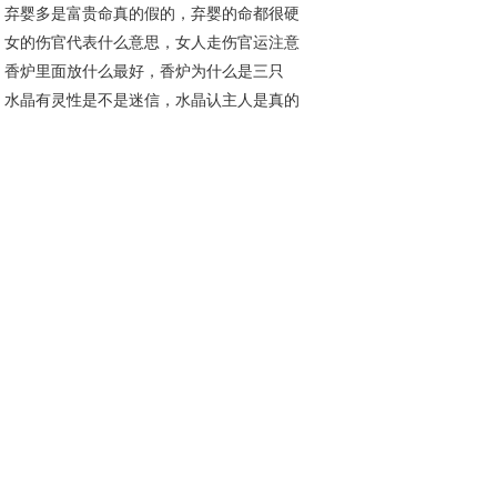
弃婴多是富贵命真的假的，弃婴的命都很硬
？
女的伤官代表什么意思，女人走伤官运注意
？
香炉里面放什么最好，香炉为什么是三只
么？
水晶有灵性是不是迷信，水晶认主人是真的
？
？