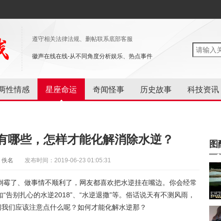
遵守相关法律法规、删帖联系底部客服
徽声在线在线-从不同角度分析娱乐、热点事件
两性情感
星座命运
奇闻怪事
历史故事
科技资讯
有哪些，怎样才能化解消除水逆？
图
：佚名
发布时间：2019-06-23 01:05:31
倒霉了、做事情不顺利了，网友都喜欢把水逆挂在嘴边。你会经常
告别扎心的水逆2018”、“水逆退撒”等。俗话说天有不测风雨，
间我们应该注意点什么呢？如何才能化解水逆那？