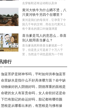
去穿板鞋还有运动鞋以及休
黄河大铁牛为什么晒不烫，八
只黄河铁牛另四个在哪里？
黄河是我们的母亲河，它孕育了中
国几千年的文明，而在古代黄河上
有个著名的渡口叫做蒲津渡
喜当爹是骂人的意思么，恭喜
别人能用喜当爹么？
喜当爹虽然和恭喜当爹就差一个
字，但是意义可是差了十万八千
里，当然这个词也是因为一个特
讯排行
伽蓝菩萨是财神爷吗，平时如何供奉伽蓝菩
命里缺水是指什么不好具体哪方面？命中缺
？
动物缘好的人阴德好吗，阴德厚重的面相是
的人如何化解
命硬的女人有富贵命吗，女人命软好还是命
样的？
下巴有胎记的命运好吗，胎记都有哪些颜
好？
慧根是从哪看出来的，有慧根是与佛有缘
？