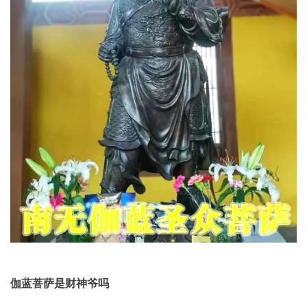
伽蓝菩萨是财神爷吗