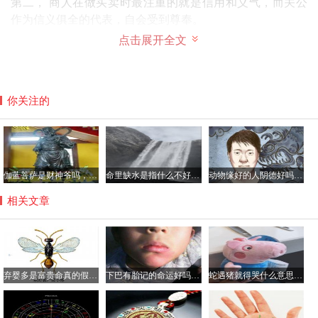
第二， 商人在做买卖时最注重的就是信用和义气，而关公
作为信义俱全的代表，自会受到尊奉。
第三， 有传说在关公逝后真神常会来助战，并每每会取得
点击展开全文
最后的胜利，商人也希望在自己生意受挫时能够像关公一样
东山再起，因此也会供奉关公。
因此关公被奉为是财神。
你关注的
伽蓝菩萨是财神爷吗，平时如何供奉伽蓝菩萨？
命里缺水是指什么不好具体哪方面？命中缺水的人如何化解
动物缘好的人阴德好吗，阴德厚重的面相是怎样的？
相关文章
弃婴多是富贵命真的假的，弃婴的命都很硬吗？
下巴有胎记的命运好吗，胎记都有哪些颜色？
蛇遇猪就得哭什么意思，猪为什么是蛇的天敌？