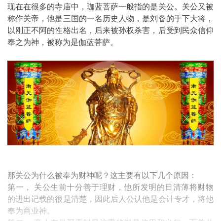
现在在很多的寺庙中，珈蓝菩萨一般指的是关公。关公又被
称作关帝，他是三国的一名历史人物，是刘备的手下大将，
以刚正不阿的性格出名，后来被孙权杀害，后受到民众信仰
奉之为神，被称为是伽蓝菩萨。
那关公为什么被奉为财神呢？这主要有以下几个原因：
第一， 关公生前十分善于理财，他所发明的日清薄将财物
的进出记载的很是清楚，因此后人公认他是会计专才，将他
奉为商业神。