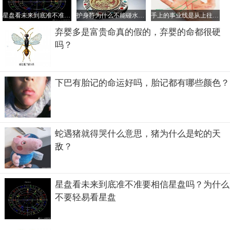
星盘看未来到底准不准要相信星盘吗？为什么不要轻易看星盘
护身符为什么不能碰水，护身符是道教法器还是佛教的？
手上的事业线是从上往下看么，事业线交叉混乱说明什么？
平时如何供奉伽蓝菩萨
弃婴多是富贵命真的假的，弃婴的命都很硬
吗？
伽蓝菩萨作为一名武财神，平时该如何供奉呢？首先作为武
财神，在供奉时面一定要朝向宅外，这样才可以镇压群邪的
作用，使其不敢随意入宅侵犯。其次，因珈蓝菩萨和韦驮菩
下巴有胎记的命运好吗，胎记都有哪些颜色？
萨是佛教的两大护法，所以伽蓝菩萨是可以和佛菩萨像一起
供奉的，将佛像居于正中，珈蓝菩萨在佛像的外侧以示护
卫。因珈蓝有“无净之地”的意思，所以供奉珈蓝菩萨要时时
提醒自己和气生财，无论遇到任何问题和矛盾，都要心平气
蛇遇猪就得哭什么意思，猪为什么是蛇的天
和的来解决。
敌？
星盘看未来到底准不准要相信星盘吗？为什么
不要轻易看星盘