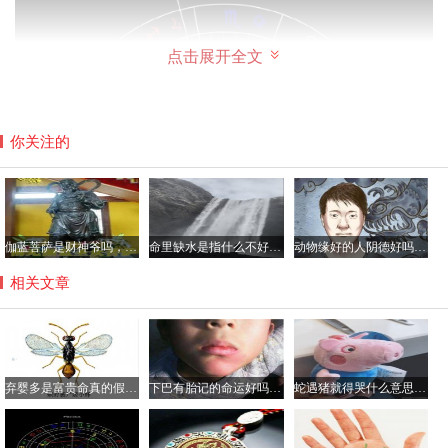
点击展开全文
你关注的
伽蓝菩萨是财神爷吗，平时如何供奉伽蓝菩萨？
命里缺水是指什么不好具体哪方面？命中缺水的人如何化解
动物缘好的人阴德好吗，阴德厚重的面相是怎样的？
相关文章
弃婴多是富贵命真的假的，弃婴的命都很硬吗？
下巴有胎记的命运好吗，胎记都有哪些颜色？
蛇遇猪就得哭什么意思，猪为什么是蛇的天敌？