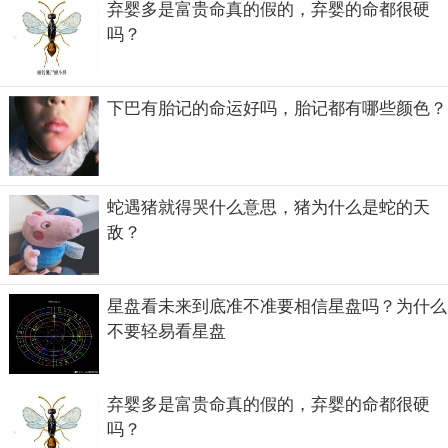
弃婴多是富贵命真的假的，弃婴的命都很硬
吗？
下巴有胎记的命运好吗，胎记都有哪些颜色？
蛇遇猪就得哭什么意思，猪为什么是蛇的天
敌？
星盘看未来到底准不准要相信星盘吗？为什么
不要轻易看星盘
为什么不要轻易看星盘
弃婴多是富贵命真的假的，弃婴的命都很硬
星盘是一个很神秘的东西，它是以你出生的时间为空间展开
吗？
的天宫图，几乎所有的占星师预测的事情都是从星盘中得到