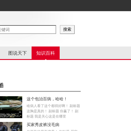
图说天下
知识百科
酷
这个包治百病，哈哈！
啥病人看了这个都得好啊！ 副标题
这胸是真的！ 副标题 你赢了！ 副
标题 我是关心这是在哪里
买家秀皮裤没毛病