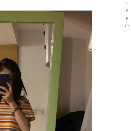
7
和
8
代
9
么
10
吗