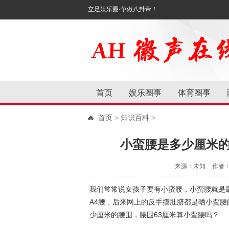
立足娱乐圈·争做八卦帝！
首页
娱乐圈事
体育圈事
首页
>
知识百科
>
小蛮腰是多少厘米的
来源：未知
作者
我们常常说女孩子要有小蛮腰，小蛮腰就是
A4腰，后来网上的反手摸肚脐都是晒小蛮
少厘米的腰围，腰围63厘米算小蛮腰吗？