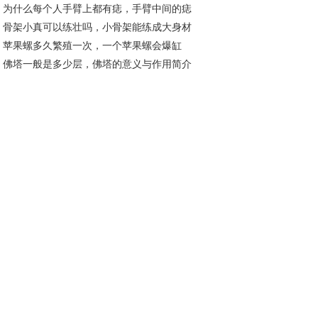
为什么每个人手臂上都有痣，手臂中间的痣
13分别什么含义
骨架小真可以练壮吗，小骨架能练成大身材
表什么
苹果螺多久繁殖一次，一个苹果螺会爆缸
？
佛塔一般是多少层，佛塔的意义与作用简介
？