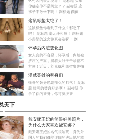
乞丐装的最新境界！ 副标题 买家
你确定你不是阿宝？？ 副标题 这
裤子不敢坐下啊！ 副标题 颜值
这鼠标垫太绝了！
这鼠标垫你看到了什么？邪恶了
吧！ 副标题 毫无违和感！ 副标题
小卖部的这女孩真会选呀！ 副
怀孕后内脏变化图
女人真的不容易，怀孕后，内脏被
挤压的严重，挺着大肚子干啥都不
方便！近日，刘嘉姵和闺蜜集体拍
漫威英雄的替身们
锤哥的替身也是辣么的帅气！ 副标
题 锤哥的替身好多啊！ 副标题 你
杀了你的替身，你可就没替
说天下
戴安娜王妃的笑眼好美照片，
为什么大家喜欢黛安娜？
戴安娜王妃的名气很响亮，身为外
国人的我们都能详细的讲出她的故