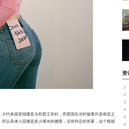
资
1
2
有
3
风
4
吗
，大约来源是细腰是当初楚王所好，而楚国在当时被看作是南蛮之
5
吗
，所以具体小蛮腰是多少厘米的腰围，没有特定的答案，这个根据
6
鳝