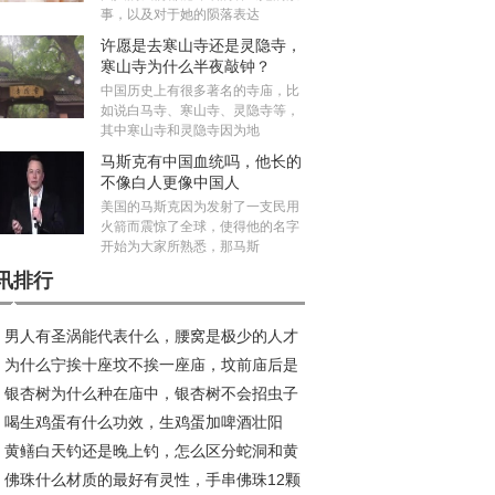
事，以及对于她的陨落表达
许愿是去寒山寺还是灵隐寺，
寒山寺为什么半夜敲钟？
中国历史上有很多著名的寺庙，比
如说白马寺、寒山寺、灵隐寺等，
其中寒山寺和灵隐寺因为地
马斯克有中国血统吗，他长的
不像白人更像中国人
美国的马斯克因为发射了一支民用
火箭而震惊了全球，使得他的名字
开始为大家所熟悉，那马斯
讯排行
男人有圣涡能代表什么，腰窝是极少的人才
为什么宁挨十座坟不挨一座庙，坟前庙后是
吗？
银杏树为什么种在庙中，银杏树不会招虫子
水宝地真的假的？
喝生鸡蛋有什么功效，生鸡蛋加啤酒壮阳
？
黄鳝白天钓还是晚上钓，怎么区分蛇洞和黄
？
佛珠什么材质的最好有灵性，手串佛珠12颗
洞？