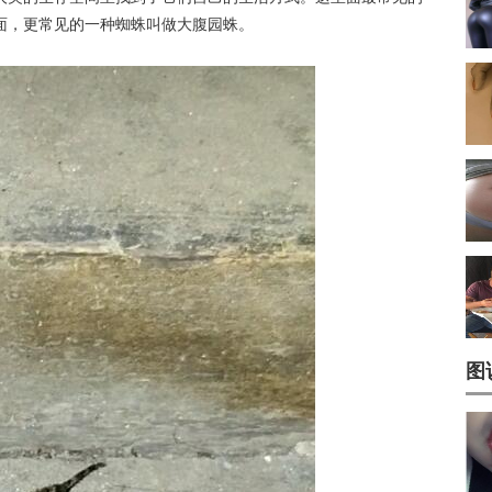
面，更常见的一种蜘蛛叫做大腹园蛛。
图