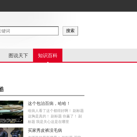
图说天下
知识百科
酷
这个包治百病，哈哈！
啥病人看了这个都得好啊！ 副标题
这胸是真的！ 副标题 你赢了！ 副
标题 我是关心这是在哪里
买家秀皮裤没毛病