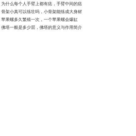
为什么每个人手臂上都有痣，手臂中间的痣
13分别什么含义
骨架小真可以练壮吗，小骨架能练成大身材
表什么
苹果螺多久繁殖一次，一个苹果螺会爆缸
？
佛塔一般是多少层，佛塔的意义与作用简介
？