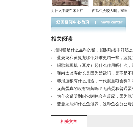
为什么不能在床上打
西瓜虫会咬人吗，家里
坐，打坐的最佳时间是
的西瓜虫怎么消灭掉？
几点？
相关阅读
招财猫是什么品种的猫，招财猫摇手好还是
好？< /a>
蓝曼龙和黄曼龙哪个好谁更凶一些，蓝曼
是什么原因< /a>
唱歌戴耳机（耳麦）起什么作用听什么，
怎样记歌词的？< /a>
和尚太监寿命长是因为禁欲吗，是不是不
寿命也长？< /a>
养混血狼有什么用途，一代混血狼会狗叫吗？
无菌蛋真的没有细菌吗？无菌蛋和普通蛋
别< /a>
为什么猫听到叫它咪咪会有反应，因为咪
叫声喵喵吗？< /a>
蓝曼龙能和什么鱼混养，这种鱼么分公母图解
相关文章