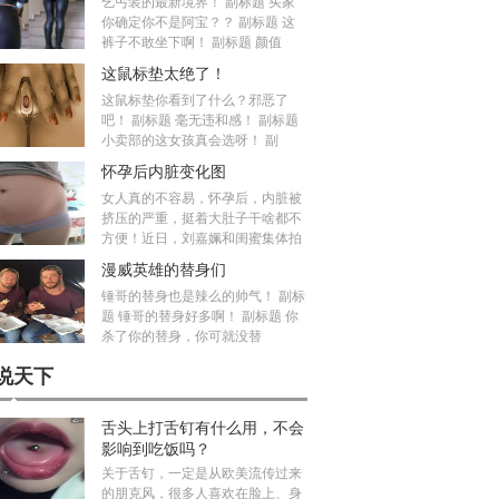
乞丐装的最新境界！ 副标题 买家
你确定你不是阿宝？？ 副标题 这
裤子不敢坐下啊！ 副标题 颜值
这鼠标垫太绝了！
这鼠标垫你看到了什么？邪恶了
吧！ 副标题 毫无违和感！ 副标题
小卖部的这女孩真会选呀！ 副
怀孕后内脏变化图
女人真的不容易，怀孕后，内脏被
挤压的严重，挺着大肚子干啥都不
方便！近日，刘嘉姵和闺蜜集体拍
漫威英雄的替身们
锤哥的替身也是辣么的帅气！ 副标
题 锤哥的替身好多啊！ 副标题 你
杀了你的替身，你可就没替
说天下
舌头上打舌钉有什么用，不会
影响到吃饭吗？
关于舌钉，一定是从欧美流传过来
的朋克风，很多人喜欢在脸上、身