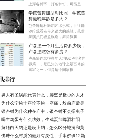
上穿各种环，打各种钉，可能是
学芭蕾舞腿型对比照，学芭蕾
舞最晚年龄是多大？
芭蕾舞这种舞蹈艺术形式，往往能
够给观看者带来很大的感触，芭蕾
舞演员们轻盈飘逸，舞裙飘飘
卢森堡一个月生活费多少钱，
卢森堡吃饭有多贵？
卢森堡连续很多年人均GDP排名世
界第一，是已知的地球上最富裕的
国家之一，但是这个国家很
讯排行
男人有圣涡能代表什么，腰窝是极少的人才
为什么宁挨十座坟不挨一座庙，坟前庙后是
吗？
银杏树为什么种在庙中，银杏树不会招虫子
水宝地真的假的？
喝生鸡蛋有什么功效，生鸡蛋加啤酒壮阳
？
黄鳝白天钓还是晚上钓，怎么区分蛇洞和黄
？
佛珠什么材质的最好有灵性，手串佛珠12颗
洞？