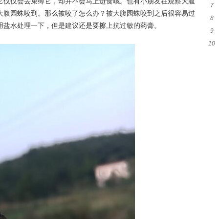
它仅仅会去束缚它，却并不会马上进食哦。也有小朋友在观察大腹
7
和
大腹园蛛咬到。那么被咬了怎么办？被大腹园蛛咬到之后很容易过
8
代
用盐水处理一下，但是建议还是要擦上抗过敏的药膏。
9
么
10
吗