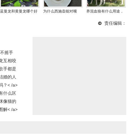
蓝曼龙和黄曼龙哪个好
为什么西施壶能对嘴
养混血狼有什么用途，
谁更凶一些，蓝曼龙互
喝，西施壶适合泡什么
一代混血狼会狗叫吗？
责任编辑：
相咬是什么原因
茶？
不摇手
龙互相咬
歌手都是
结婚的人
< /a>
有什么区
咪像猫的
< /a>