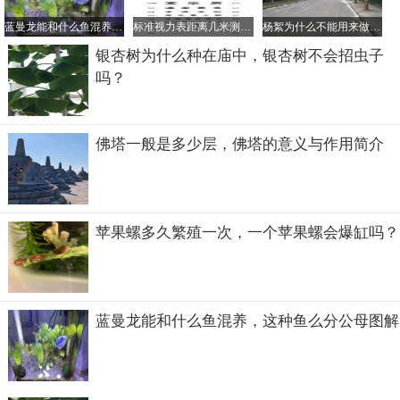
蓝曼龙能和什么鱼混养，这种鱼么分公母图解
标准视力表距离几米测，视力表对应的眼镜度数是怎样的？
杨絮为什么不能用来做棉衣、羽绒服，杨絮对人体有什么危害？
银杏树为什么种在庙中，银杏树不会招虫子
吗？
佛塔一般是多少层，佛塔的意义与作用简介
最后撒帐就是撒一些大枣、花生、桂圆、栗子等东西祝愿新
人能够早生贵子了。
苹果螺多久繁殖一次，一个苹果螺会爆缸吗？
婚床一般多大尺寸吉利
市面上的婚床尺寸最常见的有两面尺寸1.5*2m,还有一种是
蓝曼龙能和什么鱼混养，这种鱼么分公母图解
1.8*2m,因为买婚床还要涉及到买床垫、被子能配套的东
西，所以买1.8*2m的人是最多的。
当然现在也有很多年轻人选择买更大一些的，因为有的人个