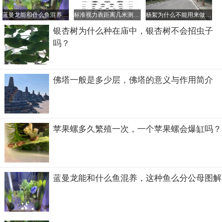
蓝曼龙能和什么鱼混养，这种鱼么分公母图解
标准视力表距离几米测，视力表对应的眼镜度数是怎样的？
杨絮为什么不能用来做棉衣、羽绒服，杨絮对人体有什么危害？
银杏树为什么种在庙中，银杏树不会招虫子
吗？
佛塔一般是多少层，佛塔的意义与作用简介
苹果螺多久繁殖一次，一个苹果螺会爆缸吗？
其实除了熟能生巧日常多练习这一点外，在演唱会的现场还
蓝曼龙能和什么鱼混养，这种鱼么分公母图解
会有专门的提词器在歌手忘词时给于提示。提词器在观众的
方向看起来很平常，就类似于黑色的玻璃，但是从歌手一侧
看其实是有歌词的。