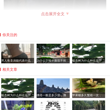
点击展开全文
除了反馈声音，耳返还有一个作用就是应对突发状况，通过
耳返导演可以将指令及时发送给歌手以应对不同的状况。当
你关注的
然在舞台上也会有一些歌手不佩戴耳返，比如林俊杰和杜丽
莎就出现过不带耳返的情况，这就需要歌手本人有极强的唱
功和应变能力。
男人有圣涡能代表什么，腰窝是极少的人才有吗？
为什么宁挨十座坟不挨一座庙，坟前庙后是风水宝地真的假的？
银杏树为什么种在庙中，银杏树不会招虫子吗？
歌手都是怎样记歌词的？
相关文章
对于记性不好的小伙伴来说，背诵记忆课文应该是很多人的
童年噩梦，但是大家是否好奇过歌手是如何记住那么多的歌
词的那？特别是在演唱会上需要唱二三十首歌曲的情况下，
歌手又是如何保证在嘈杂喧嚣的环境内准确记忆歌词不出错
银杏树为什么种在庙中，银杏树不会招虫子吗？
佛塔一般是多少层，佛塔的意义与作用简介
苹果螺多久繁殖一次，一个苹果螺会爆缸吗？
的那？