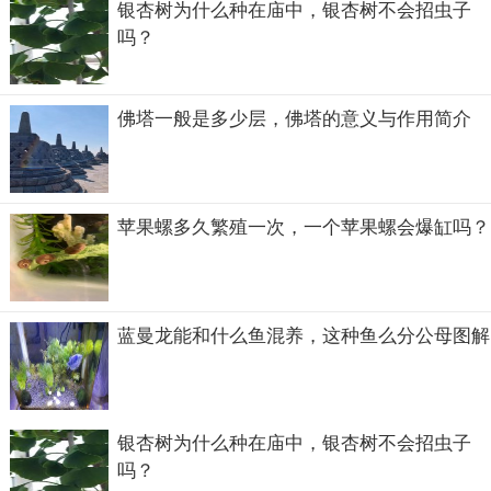
银杏树为什么种在庙中，银杏树不会招虫子
吗？
佛塔一般是多少层，佛塔的意义与作用简介
苹果螺多久繁殖一次，一个苹果螺会爆缸吗？
蓝曼龙能和什么鱼混养，这种鱼么分公母图解
尤其是日本的漫画形象，萌化的招财猫真的可爱的不得了，
要说是什么品种，大概是什么品种都可以是招财猫，只要它
胖圆懒，招财就好了。
银杏树为什么种在庙中，银杏树不会招虫子
吗？
招财猫摇手好还是不摇手好？