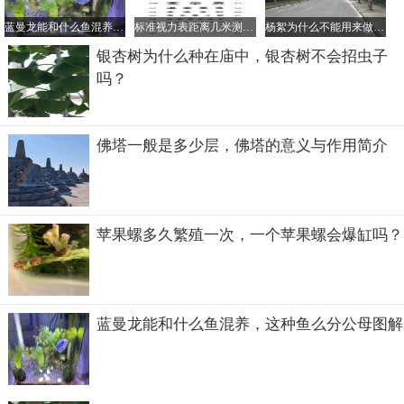
蓝曼龙能和什么鱼混养，这种鱼么分公母图解
标准视力表距离几米测，视力表对应的眼镜度数是怎样的？
杨絮为什么不能用来做棉衣、羽绒服，杨絮对人体有什么危害？
银杏树为什么种在庙中，银杏树不会招虫子
吗？
有关于招财猫的说法和起源故事是很多的，很多地方说法不
一，主角猫也不尽相似，而且经过飘洋过海而来，早就被改
佛塔一般是多少层，佛塔的意义与作用简介
变的面目全非了，所以要说它是什么品种，还真的说不清
楚，大概很多猫胖起来都可以做为招财猫的原型吧。
苹果螺多久繁殖一次，一个苹果螺会爆缸吗？
蓝曼龙能和什么鱼混养，这种鱼么分公母图解