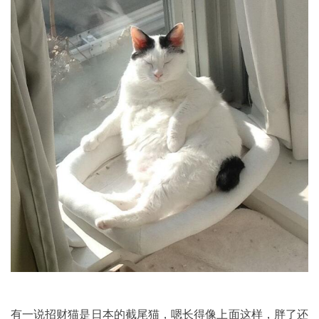
有一说招财猫是日本的截尾猫，嗯长得像上面这样，胖了还