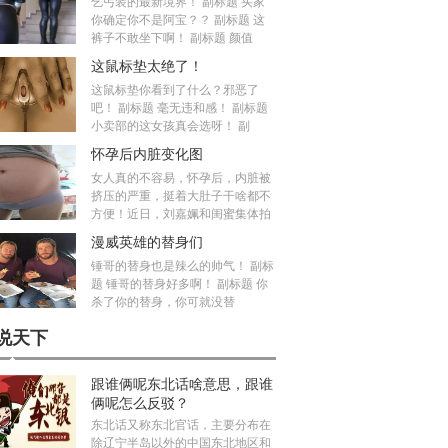
乞丐装的最新境界！ 副标题 买家
你确定你不是阿宝？？ 副标题 这
裤子不敢坐下啊！ 副标题 颜值
这鼠标垫太绝了！
这鼠标垫你看到了什么？邪恶了
吧！ 副标题 毫无违和感！ 副标题
小卖部的这女孩真会选呀！ 副
怀孕后内脏变化图
女人真的不容易，怀孕后，内脏被
挤压的严重，挺着大肚子干啥都不
方便！近日，刘嘉姵和闺蜜集体拍
漫威英雄的替身们
锤哥的替身也是辣么的帅气！ 副标
题 锤哥的替身好多啊！ 副标题 你
杀了你的替身，你可就没替
说天下
跟谁俩呢东北话啥意思，跟谁
俩呢怎么反驳？
东北话又称东北官话，主要分布在
除辽宁半岛以外的中国东北地区和