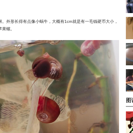
解。外形长得有点像小蜗牛，大概有1cm就是有一毛钱硬币大小，
苹果螺。
图