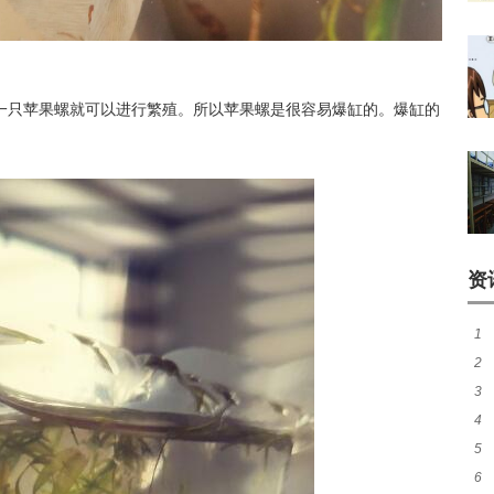
一只苹果螺就可以进行繁殖。所以苹果螺是很容易爆缸的。爆缸的
资
1
2
有
3
风
4
吗
5
吗
6
鳝