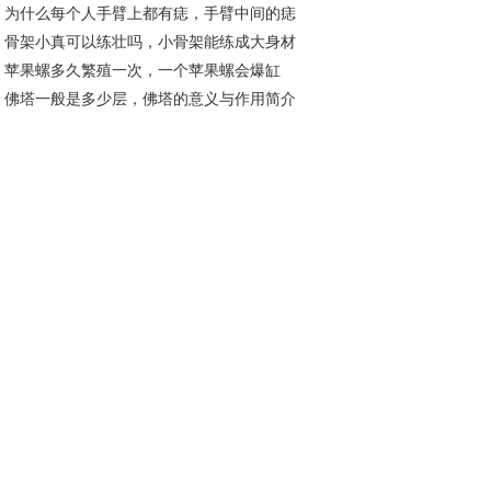
为什么每个人手臂上都有痣，手臂中间的痣
13分别什么含义
骨架小真可以练壮吗，小骨架能练成大身材
表什么
苹果螺多久繁殖一次，一个苹果螺会爆缸
？
佛塔一般是多少层，佛塔的意义与作用简介
？