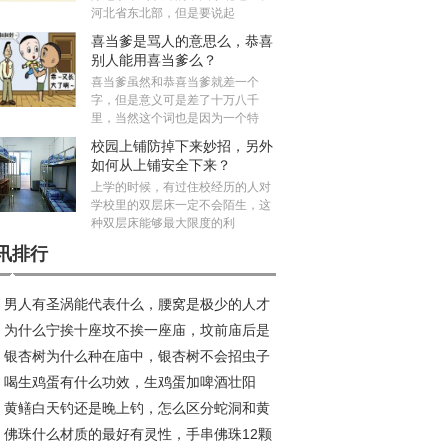
河北省东北部，但是要说起
喜当爹是骂人的意思么，恭喜
别人能用喜当爹么？
喜当爹虽然和恭喜当爹就差一个
字，但是意义可是差了十万八千
里，当然这个词也是因为一个特
校园上铺防掉下来妙招，另外
如何从上铺安全下来？
上学的时候，有过住校经历的人对
学校里的双层床一定不会陌生，这
种双层床能够最大限度的利
讯排行
男人有圣涡能代表什么，腰窝是极少的人才
为什么宁挨十座坟不挨一座庙，坟前庙后是
吗？
银杏树为什么种在庙中，银杏树不会招虫子
水宝地真的假的？
喝生鸡蛋有什么功效，生鸡蛋加啤酒壮阳
？
黄鳝白天钓还是晚上钓，怎么区分蛇洞和黄
？
佛珠什么材质的最好有灵性，手串佛珠12颗
洞？