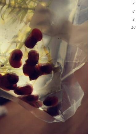
7
和
8
代
9
么
10
吗