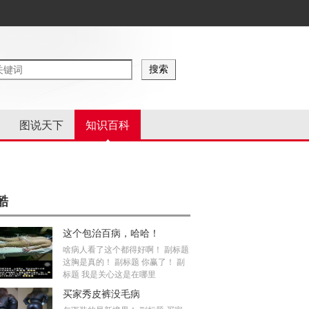
图说天下
知识百科
酷
这个包治百病，哈哈！
啥病人看了这个都得好啊！ 副标题
这胸是真的！ 副标题 你赢了！ 副
标题 我是关心这是在哪里
买家秀皮裤没毛病