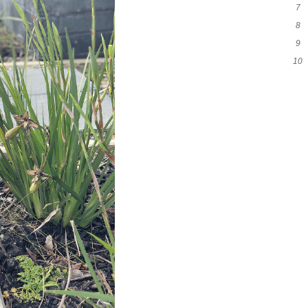
7
和
8
代
9
么
10
吗