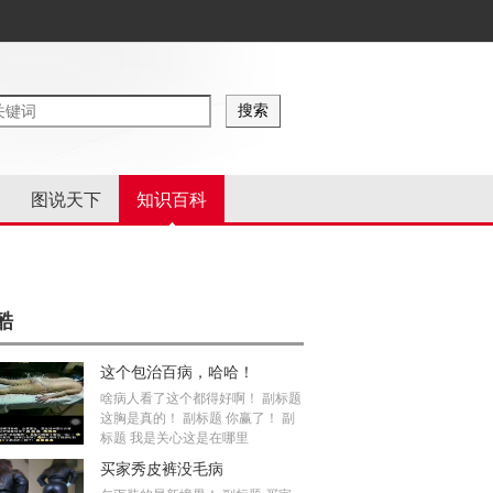
图说天下
知识百科
酷
这个包治百病，哈哈！
啥病人看了这个都得好啊！ 副标题
这胸是真的！ 副标题 你赢了！ 副
标题 我是关心这是在哪里
买家秀皮裤没毛病