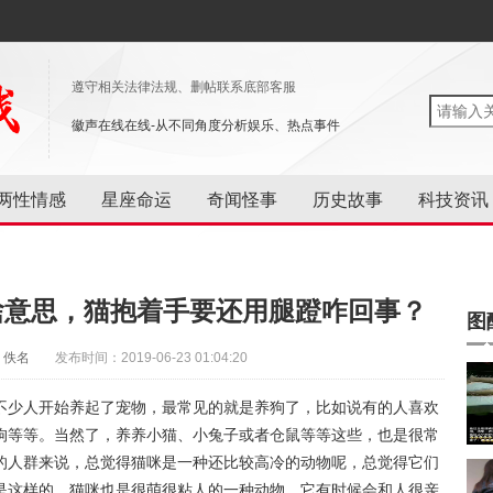
遵守相关法律法规、删帖联系底部客服
徽声在线在线-从不同角度分析娱乐、热点事件
两性情感
星座命运
奇闻怪事
历史故事
科技资讯
啥意思，猫抱着手要还用腿蹬咋回事？
图
：佚名
发布时间：2019-06-23 01:04:20
不少人开始养起了宠物，最常见的就是养狗了，比如说有的人喜欢
狗等等。当然了，养养小猫、小兔子或者仓鼠等等这些，也是很常
的人群来说，总觉得猫咪是一种还比较高冷的动物呢，总觉得它们
是这样的，猫咪也是很萌很粘人的一种动物，它有时候会和人很亲