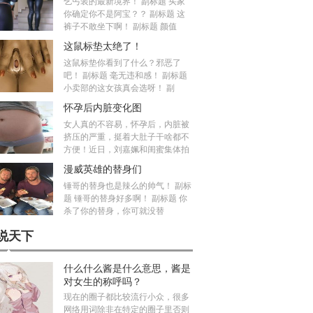
乞丐装的最新境界！ 副标题 买家
你确定你不是阿宝？？ 副标题 这
裤子不敢坐下啊！ 副标题 颜值
这鼠标垫太绝了！
这鼠标垫你看到了什么？邪恶了
吧！ 副标题 毫无违和感！ 副标题
小卖部的这女孩真会选呀！ 副
怀孕后内脏变化图
女人真的不容易，怀孕后，内脏被
挤压的严重，挺着大肚子干啥都不
方便！近日，刘嘉姵和闺蜜集体拍
漫威英雄的替身们
锤哥的替身也是辣么的帅气！ 副标
题 锤哥的替身好多啊！ 副标题 你
杀了你的替身，你可就没替
说天下
什么什么酱是什么意思，酱是
对女生的称呼吗？
现在的圈子都比较流行小众，很多
网络用词除非在特定的圈子里否则