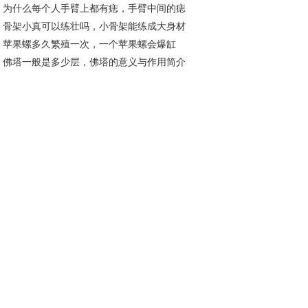
为什么每个人手臂上都有痣，手臂中间的痣
13分别什么含义
骨架小真可以练壮吗，小骨架能练成大身材
表什么
苹果螺多久繁殖一次，一个苹果螺会爆缸
？
佛塔一般是多少层，佛塔的意义与作用简介
？