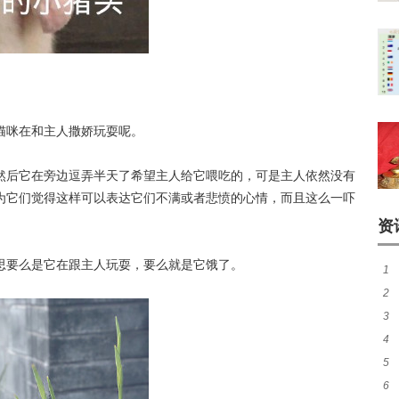
猫咪在和主人撒娇玩耍呢。
然后它在旁边逗弄半天了希望主人给它喂吃的，可是主人依然没有
为它们觉得这样可以表达它们不满或者悲愤的心情，而且这么一吓
资
思要么是它在跟主人玩耍，要么就是它饿了。
1
2
有
3
风
4
吗
5
吗
6
鳝