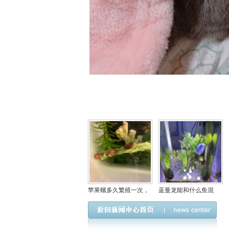
苹果螺多久繁殖一次，
蓝曼龙能和什么鱼混
一个苹果螺会爆缸吗？
养，这种鱼么分公母图
解