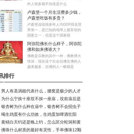
外人很多都不知道是什么
卢森堡一个月生活费多少钱，
卢森堡吃饭有多贵？
卢森堡连续很多年人均GDP排名世
界第一，是已知的地球上最富裕的
国家之一，但是这个国家很
阿弥陀佛长什么样子，阿弥陀
佛和如来佛谁大？
佛教是宗教的其中一种，佛教博大
情深，现在这个社会信佛念佛的人
越来越多，信佛的人一般都是
讯排行
男人有圣涡能代表什么，腰窝是极少的人才
为什么宁挨十座坟不挨一座庙，坟前庙后是
吗？
银杏树为什么种在庙中，银杏树不会招虫子
水宝地真的假的？
喝生鸡蛋有什么功效，生鸡蛋加啤酒壮阳
？
黄鳝白天钓还是晚上钓，怎么区分蛇洞和黄
？
佛珠什么材质的最好有灵性，手串佛珠12颗
洞？