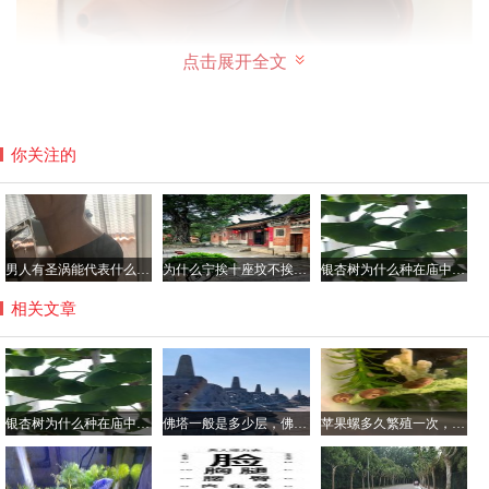
点击展开全文
你关注的
西施壶适合泡什么茶？
男人有圣涡能代表什么，腰窝是极少的人才有吗？
为什么宁挨十座坟不挨一座庙，坟前庙后是风水宝地真的假的？
银杏树为什么种在庙中，银杏树不会招虫子吗？
至于西施壶适合泡什么茶，其实西施壶主要适合泡以下的这
四种类型的茶呢。
相关文章
一、绿茶
二、铁观音
银杏树为什么种在庙中，银杏树不会招虫子吗？
佛塔一般是多少层，佛塔的意义与作用简介
苹果螺多久繁殖一次，一个苹果螺会爆缸吗？
三、乌龙茶生茶