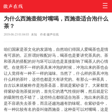
为什么西施壶能对嘴喝，西施壶适合泡什么
茶？
2019-06-23 01:04:03
未知
作者:徽声在线
咱们国家是茶文化的发源地，自然咱们得国人爱喝茶也是情
有可原的。正所谓好鞍配好马，喝茶也是要讲究茶具的。茶
和茶具的搭配的好与坏可以说也是直接影响了喝茶人的心情
吧。在使用不一样的茶具来冲泡的时候，冲泡出来的茶也会
让人觉得有一种不一样的滋味。当然了，什么样的茶具冲泡
什么样的茶叶，这些也都是大有讲究的。有那么一种茶具，
自古以来就被称作是泡茶圣器，那就是紫砂壶了。大家都觉
得紫砂壶泡茶挺好的，首先它的透气性很好啊，然后就是它
的吸附性也不错了，这些特点都很适合泡茶，泡出来的茶总
是不容易失去茶香，而且还越泡越有韵味呢。在紫砂壶中，
有一种比较有名的壶叫做西施壶，这种壶可以对嘴喝，这是