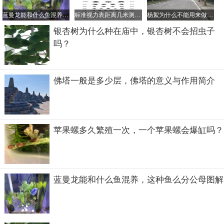
四、陈茶
蓝曼龙能和什么鱼混养，这种鱼么分公母图解
标准视力表距离几米测，视力表对应的眼镜度数是怎样的？
杨絮为什么不能用来做棉衣、羽绒服，杨絮对人体有什么危害？
银杏树为什么种在庙中，银杏树不会招虫子
吗？
佛塔一般是多少层，佛塔的意义与作用简介
苹果螺多久繁殖一次，一个苹果螺会爆缸吗？
蓝曼龙能和什么鱼混养，这种鱼么分公母图解