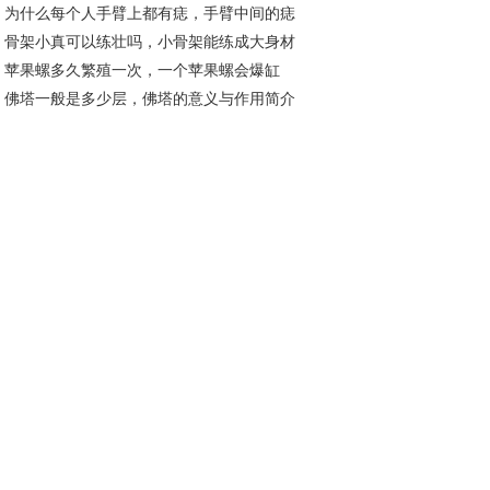
为什么每个人手臂上都有痣，手臂中间的痣
13分别什么含义
骨架小真可以练壮吗，小骨架能练成大身材
表什么
苹果螺多久繁殖一次，一个苹果螺会爆缸
？
佛塔一般是多少层，佛塔的意义与作用简介
？