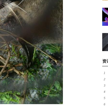
资
1
2
有
3
风
4
吗
5
吗
6
鳝