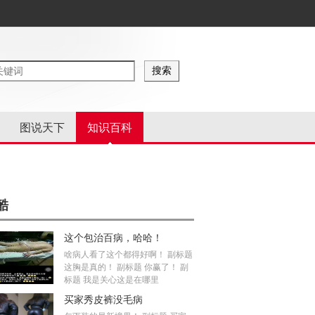
图说天下
知识百科
酷
这个包治百病，哈哈！
啥病人看了这个都得好啊！ 副标题
这胸是真的！ 副标题 你赢了！ 副
标题 我是关心这是在哪里
买家秀皮裤没毛病