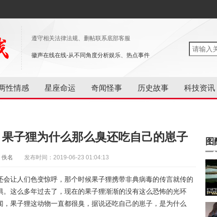
遵守相关法律法规、删帖联系底部客服
徽声在线在线-从不同角度分析娱乐、热点事件
两性情感
星座命运
奇闻怪事
历史故事
科技资讯
，果子狸为什么那么臭还吃自己的崽子
图
：佚名
发布时间：2019-06-23 01:04:13
还会让人们色变惊呼，那个时候果子狸携带非典病毒的传言就传的
惧。这么多年过去了，现在的果子狸渐渐的没有这么恐怖的光环
闻，果子狸这动物一直都很臭，据说还吃自己的崽子，是为什么