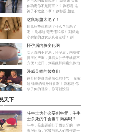
乞丐装的最新境界！ 副标题 买家
你确定你不是阿宝？？ 副标题 这
裤子不敢坐下啊！ 副标题 颜值
这鼠标垫太绝了！
这鼠标垫你看到了什么？邪恶了
吧！ 副标题 毫无违和感！ 副标题
小卖部的这女孩真会选呀！ 副
怀孕后内脏变化图
女人真的不容易，怀孕后，内脏被
挤压的严重，挺着大肚子干啥都不
方便！近日，刘嘉姵和闺蜜集体拍
漫威英雄的替身们
锤哥的替身也是辣么的帅气！ 副标
题 锤哥的替身好多啊！ 副标题 你
杀了你的替身，你可就没替
说天下
斗牛士为什么要刺牛背，斗牛
士杀死的牛会当牛肉卖吗？
斗牛，是主要盛行于西班牙的一种
表演运动，它被当地人们看作是一