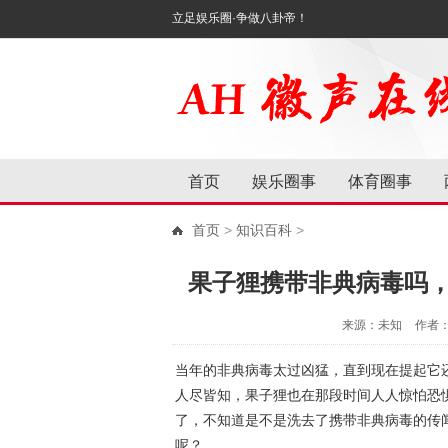
立足娱乐圈·争做八卦帝！
首页
娱乐圈事
体育圈事
首页
>
知识百科
>
果子狸携带非典病毒吗
来源：未知
作者
当年的非典病毒太过凶猛，直到现在提起它
人尽皆知，果子狸也在那段时间人人惊怕恐
了，不知道是不是洗去了携带非典病毒的传
呢？