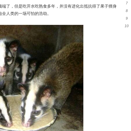
7
和
顶端了，但是吃开水吃熟食多年，并没有进化出抵抗得了果子狸身
8
代
始全人类的一场可怕的浩劫。
9
么
10
吗