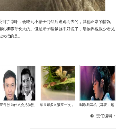
受到了惊吓，会吃到小崽子们然后逃跑而去的，其他正常的情况
哺乳和养育长大的。但是果子狸爹就不好说了，动物界也很少看见
也大把的是。
证件照为什么会把脸照
苹果螺多久繁殖一次，
唱歌戴耳机（耳麦）起
大，照证件照脸是歪的
一个苹果螺会爆缸吗？
什么作用听什么，歌手
责任编辑：
怎么纠正？
都是怎样记歌词的？