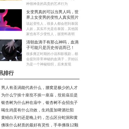
种很神圣的高贵的艺术行为
女变男真的可以当男人吗，世
界上女变男的变性人真实照片
说起变性人，很多人都会想到泰国
人妖，其实不光是在泰国，其他国
家也有不少变性人，据资料表明
清朝血滴子有那么神吗，血滴
子可能只是历史传说而已！
很多雍正时期的小说和影视剧，都
会提到非常神秘的血滴子，开始以
为是一个神秘组织，后来发现
讯排行
男人有圣涡能代表什么，腰窝是极少的人才
为什么宁挨十座坟不挨一座庙，坟前庙后是
吗？
银杏树为什么种在庙中，银杏树不会招虫子
水宝地真的假的？
喝生鸡蛋有什么功效，生鸡蛋加啤酒壮阳
？
黄鳝白天钓还是晚上钓，怎么区分蛇洞和黄
？
佛珠什么材质的最好有灵性，手串佛珠12颗
洞？