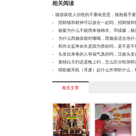
相关阅读
猫假装咬人但咬的不重啥意思，猫抱着手要
咋回事？< /a>
招财猫和财神可以放在一起吗，招财猫和
什么区别< /a>
杨絮为什么不能用来做棉衣、羽绒服，杨
有什么危害？< /a>
为什么西施壶能对嘴喝，西施壶适合泡什
/a>
和尚太监寿命长是因为禁欲吗，是不是不
寿命也长？< /a>
头发自来卷的人有福气真的吗，汉族头发
智力有关？< /a>
黄鳝白天钓还是晚上钓，怎么区分蛇洞和
/a>
唱歌戴耳机（耳麦）起什么作用听什么，
怎样记歌词的？< /a>
相关文章