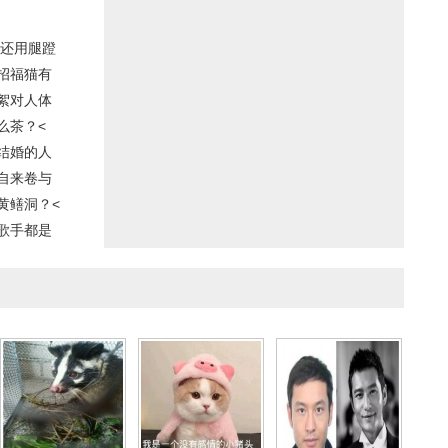
还用腿蹬
招福猫有
絮对人体
么茶？<
结婚的人
自来卷与
黄鳝洞？<
歌手都是