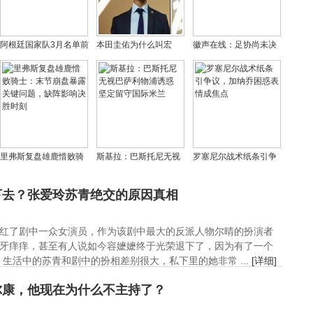
阿根廷国家队3月名单前
本田圭佑为什么叫宏
徽声在线：足协尚未决
瞻：竞赛队罗哈斯或成
大、大佐？他为什么是
定米利西奇去留；本土
左路新选择
十号球衣
教练继任未获认可
里弗斯复盘雄鹿惜败骑
斯基拉：巴斯托尼无视
罗塞尼尔战术纸条引争
士：末节崩盘暴露关键
巴萨利物浦诱惑 坚定留
议，加纳乔困惑表情成
问题，缺阵影响决胜时
守国际米兰
焦点
下去？张爱玲苏青绝交的原因真相
刻
红了剧中一众女演员，作为该剧中最大的反派人物尔晴的扮演者
牙痒痒，甚至有人说如今容嬷嬷终于光荣退下了，因为有了一个
生活中的苏青和剧中的扮相差别很大，私下里的她非常 ...
[详细]
尔康，他现在为什么不主持了？