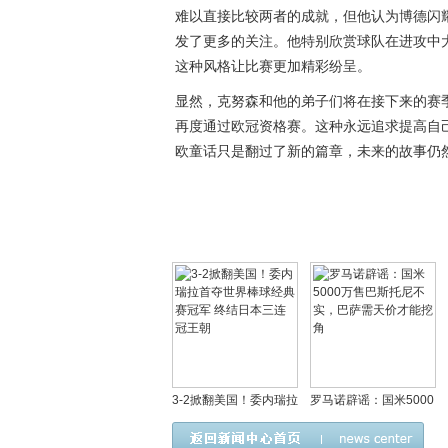
难以直接比较两者的成就，但他认为博德闪
发了更多的关注。他特别欣赏球队在进攻中
这种风格让比赛更加精彩纷呈。
显然，克努森和他的弟子们将在接下来的赛
再度通过欧冠资格赛。这种永远追求提高自
欧童话只是翻过了新的篇章，未来的故事仍
3-2掀翻美国！委内瑞拉
罗马诺辟谣：国米5000
首夺世界棒球经典赛冠
万售巴斯托尼不实，巴