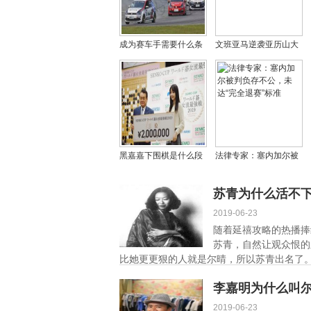
成为赛车手需要什么条
文班亚马逆袭亚历山大
件，赛车手的工资是多
MVP？三大变量决定历
少？
史级对决走向
黑嘉嘉下围棋是什么段
法律专家：塞内加尔被
位，她是连笑的女朋友
判负存不公，未达“完全
吗？
退赛”标准
苏青为什么活不
2019-06-23
随着延禧攻略的热播捧
苏青，自然让观众恨的
比她更更狠的人就是尔晴，所以苏青出名了。
李嘉明为什么叫
2019-06-23