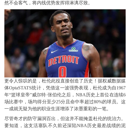
然不会客气，将内线优势发挥得淋漓尽致。
更令人惊叹的是，杜伦此役直接创造了历史！据权威数据媒
体OptaSTATS统计，凭借这一波强势表现，杜伦成为自1967
年“篮球皇帝”威尔特·张伯伦之后，NBA历史上首位在连续6
场比赛中，场均得分至少25分且命中率超过80%的球员。这
一成就无疑为他的职业生涯增添了浓墨重彩的一笔。
尽管奇才的防守漏洞百出，但这并不能掩盖杜伦的统治力。
要知道，这支活塞队不久前还深陷NBA历史最差战绩的泥