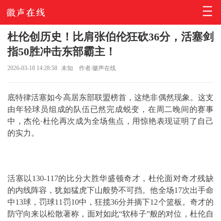
杜伦创历史！比肩张伯伦狂砍36分，活塞剑
指50胜冲击东部霸主！
2026-03-18 14:28:58
未知
作者:徽声在线
底特律活塞如今高居东部联盟榜首，这绝非偶然现象。这支
由年轻球员组成的队伍已然完成蜕变，在周二晚间的赛事
中，杰伦·杜伦再次成为全场焦点，用惊艳表现证明了自己
的实力。
活塞以130-117的比分大胜华盛顿奇才，杜伦面对奇才残缺
的内线阵容，犹如猛虎下山般势不可挡。他全场17次出手命
中13球，罚球11罚10中，狂揽36分并摘下12个篮板。奇才的
防守向来以松散著称，面对如此“软柿子”般的对位，杜伦自