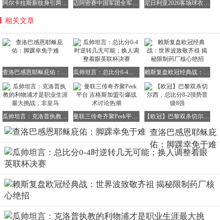
阿尔卡拉斯新纹身引两代观念碰撞，小袋鼠成荣耀新印记
迈阿密赛中国军团全军覆没：袁悦体能崩盘，布云朝克特错失历史会师
尼日利亚2026客场球衣终极版曝光：火焰纹路引爆收藏热潮
相关文章
查洛巴感恩耶稣庇佑：脚踝幸免于难
瓜帅坦言：总比分0-4时逆转几无可能；换人调整着眼英联杯决赛
赖斯复盘欧冠经典战：世界波致敬齐祖 揭秘限制药厂核心绝招
瓜帅坦言：克洛普执教的利物浦才是职业生涯最大挑战，非皇马
曼联三传奇齐聚Peek平台 吉格斯加盟引爆战术讨论热潮
【欧冠】巴黎双杀切尔西，总比分8-2强势晋级8强
查洛巴感恩耶稣庇
佑：脚踝幸免于难