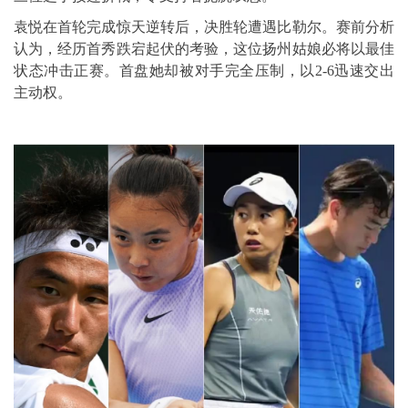
袁悦在首轮完成惊天逆转后，决胜轮遭遇比勒尔。赛前分析
认为，经历首秀跌宕起伏的考验，这位扬州姑娘必将以最佳
状态冲击正赛。首盘她却被对手完全压制，以2-6迅速交出
主动权。