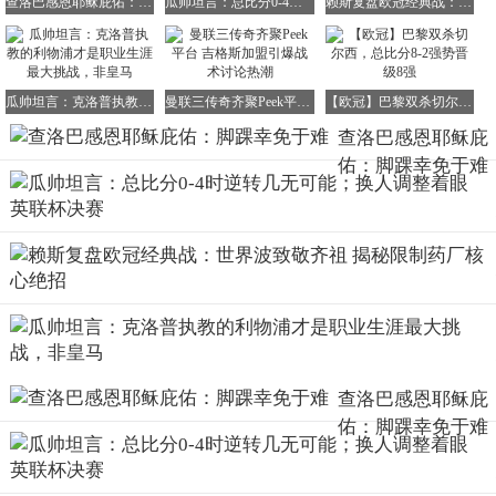
查洛巴感恩耶稣庇佑：脚踝幸免于难
瓜帅坦言：总比分0-4时逆转几无可能；换人调整着眼英联杯决赛
赖斯复盘欧冠经典战：世界波致敬齐祖 揭秘限制药厂核心绝招
瓜帅坦言：克洛普执教的利物浦才是职业生涯最大挑战，非皇马
曼联三传奇齐聚Peek平台 吉格斯加盟引爆战术讨论热潮
【欧冠】巴黎双杀切尔西，总比分8-2强势晋级8强
查洛巴感恩耶稣庇
佑：脚踝幸免于难
查洛巴感恩耶稣庇
佑：脚踝幸免于难