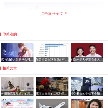
点击展开全文
你关注的
恋与制作人是腾讯公司的游戏吗？恋与制作人加不了好友咋回事
波音空客全球市场占有率各多少，空客和波音的乘坐感受哪个好？
刘强东的儿子现在多大了？刘强东儿子的妈妈是龚晓京吗
相关文章
第二、以前太空探索不赚钱、风险大，现在有利可图！
以前航空探索这种项目风险非常的大，弄不好钱就会打水
体细胞克隆猴成功的意义解读，将大大提高药物研制效率
王者出击里的红蓝buff怎么做的？王者出击里跳舞软件叫什么
华为和oppo手机哪个销量好？华为手机与oppo性价比分析
漂，所以不太适合私人企业进入，但是现在随着技术的开放
和成熟，私企已经有能力将风险降低到最低，并且太空探索
的利润越来越可观，私人企业也愿意进入，能赚钱才是诞生