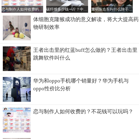
SpaceX这类企业的最根本的原因之一。
恋与制作人如何收费的？不花钱可以玩吗？
碳纤维多少钱一斤？中国最好的碳纤维公司是哪家？
董明珠造车叫什么牌子？她的电动汽车一辆多少钱？
体细胞克隆猴成功的意义解读，将大大提高药
第三、太空探索前景广阔！
物研制效率
有了政府的支持，有了能赚钱这些硬性的原因，另外一个更
加美好的原因就是前景充满想象力！
王者出击里的红蓝buff怎么做的？王者出击里
跳舞软件叫什么
大家都知道现在地球的资源总有一天是会耗尽的，而太空中
的资源可以说是无限的！未来太空采矿，探索火星等将会是
非常热门的项目。一旦你拥有了探索太空的能力，可以说比
现在世界上任何一个行业都有吸引力，都有发展潜力！
华为和oppo手机哪个销量好？华为手机与
oppo性价比分析
而目前来看，美国的这些私企已经走在了世界的前列！
恋与制作人如何收费的？不花钱可以玩吗？