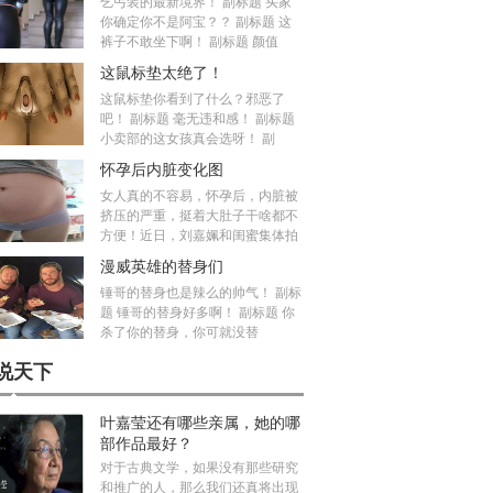
乞丐装的最新境界！ 副标题 买家
你确定你不是阿宝？？ 副标题 这
裤子不敢坐下啊！ 副标题 颜值
这鼠标垫太绝了！
这鼠标垫你看到了什么？邪恶了
吧！ 副标题 毫无违和感！ 副标题
小卖部的这女孩真会选呀！ 副
怀孕后内脏变化图
女人真的不容易，怀孕后，内脏被
挤压的严重，挺着大肚子干啥都不
方便！近日，刘嘉姵和闺蜜集体拍
漫威英雄的替身们
锤哥的替身也是辣么的帅气！ 副标
题 锤哥的替身好多啊！ 副标题 你
杀了你的替身，你可就没替
说天下
叶嘉莹还有哪些亲属，她的哪
部作品最好？
对于古典文学，如果没有那些研究
和推广的人，那么我们还真将出现