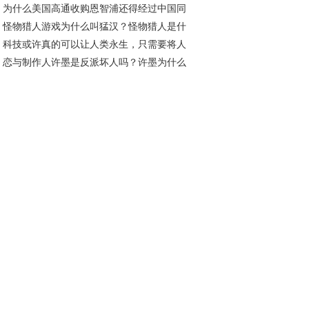
为什么美国高通收购恩智浦还得经过中国同
？
怪物猎人游戏为什么叫猛汉？怪物猎人是什
才行？通俗一点说给你听
科技或许真的可以让人类永生，只需要将人
类型的游戏
恋与制作人许墨是反派坏人吗？许墨为什么
的思考方式和记忆转移即可！
以不睡觉