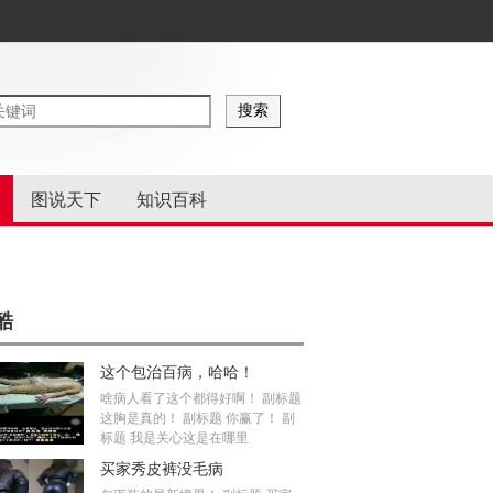
图说天下
知识百科
酷
这个包治百病，哈哈！
啥病人看了这个都得好啊！ 副标题
这胸是真的！ 副标题 你赢了！ 副
标题 我是关心这是在哪里
买家秀皮裤没毛病