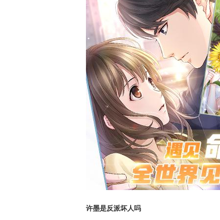
许墨是反派坏人吗