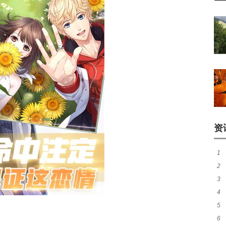
资
1
2
人
3
音
4
妈
5
被
6
钱