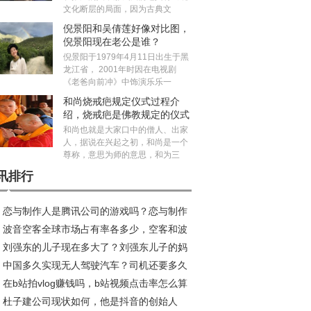
文化断层的局面，因为古典文
倪景阳和吴倩莲好像对比图，
倪景阳现在老公是谁？
倪景阳于1979年4月11日出生于黑
龙江省， 2001年时因在电视剧
《老爸向前冲》中饰演乐乐一
和尚烧戒疤规定仪式过程介
绍，烧戒疤是佛教规定的仪式
吗？
和尚也就是大家口中的僧人、出家
人，据说在兴起之初，和尚是一个
尊称，意思为师的意思，和为三
讯排行
恋与制作人是腾讯公司的游戏吗？恋与制作
波音空客全球市场占有率各多少，空客和波
加不了好友咋回事
刘强东的儿子现在多大了？刘强东儿子的妈
的乘坐感受哪个好？
中国多久实现无人驾驶汽车？司机还要多久
是龚晓京吗
在b站拍vlog赚钱吗，b站视频点击率怎么算
无人驾驶取代
杜子建公司现状如何，他是抖音的创始人
？