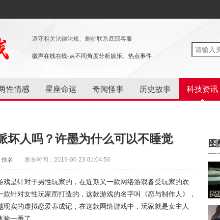
遵守相关法律法规、删帖联系底部客服
徽声在线在线-从不同角度分析娱乐、热点事件
两性情感
星座命运
奇闻怪事
历史故事
科技资讯
派坏人吗？许墨为什么可以不睡觉
图
：佚名
发布时间：2019-06-23 01:04:56
游戏是针对于男性玩家的，在近期又一款网络游戏备受玩家的欢
一款针对女性玩家而打造的，这款游戏的名字叫《恋与制作人》，
越现实的虚拟恋爱养成记，在这款网络游戏中，玩家就是女主人
体验一番了。