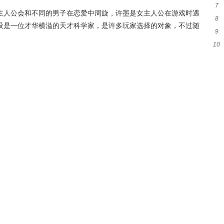
7
吗
主人公会和不同的男子在恋爱中周旋，许墨是女主人公在游戏时遇
8
意
设是一位才华横溢的天才科学家，是许多玩家选择的对象，不过随
9
么
10
类
可