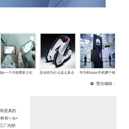
fgo一个月能攒多少石
告诉你为什么这么多企
华为和oppo手机哪个销
头？fatefgo中国英灵有
业加入到造车队伍，不
量好？华为手机与oppo
责任编辑：
那些
解决这个问题电动车一
性价比分析
样不是无污染的
痕是真的
肯< /a>
新工厂内部