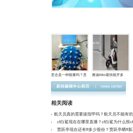
意念是一种能量吗？意
雅迪kiko最快能开多
念是量子纠缠的行为是
快？雅迪kiko现在多少
啥意思
钱一辆
相关阅读
航天员真的需要拔指甲吗？航天员不能有疤
假的< /a>
cf白鲨现在在哪里直播？cf白鲨为什么恨cf林
贾跃亭现在还有ff多少股份？贾跃亭晒ff