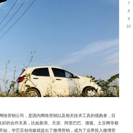
7
吗
8
意
9
么
10
类
可
媒网络营销公司，是国内网络营销以及相关技术工具的领跑者，目
良好的合作关系，比如新浪、天涯、阿里巴巴、搜狐、土豆网等都
年开始，华艺百创传媒就提出了微博营销，成为了业界投入微博营