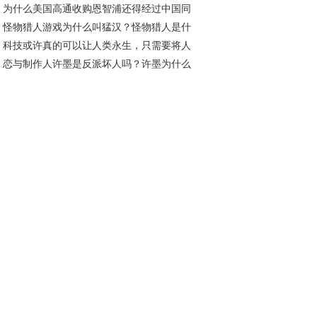
为什么美国高通收购恩智浦还得经过中国同
？
怪物猎人游戏为什么叫猛汉？怪物猎人是什
才行？通俗一点说给你听
科技或许真的可以让人类永生，只需要将人
类型的游戏
恋与制作人许墨是反派坏人吗？许墨为什么
的思考方式和记忆转移即可！
以不睡觉