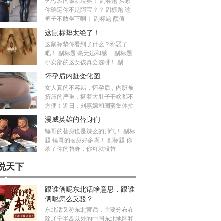
乞丐装的最新境界！ 副标题 买家
你确定你不是阿宝？？ 副标题 这
裤子不敢坐下啊！ 副标题 颜值
这鼠标垫太绝了！
这鼠标垫你看到了什么？邪恶了
吧！ 副标题 毫无违和感！ 副标题
小卖部的这女孩真会选呀！ 副
怀孕后内脏变化图
女人真的不容易，怀孕后，内脏被
挤压的严重，挺着大肚子干啥都不
方便！近日，刘嘉姵和闺蜜集体拍
漫威英雄的替身们
锤哥的替身也是辣么的帅气！ 副标
题 锤哥的替身好多啊！ 副标题 你
杀了你的替身，你可就没替
说天下
跟谁俩呢东北话啥意思，跟谁
俩呢怎么反驳？
东北话又称东北官话，主要分布在
除辽宁半岛以外的中国东北地区和