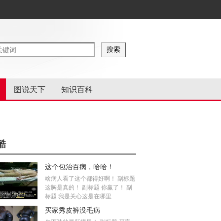
图说天下
知识百科
酷
这个包治百病，哈哈！
啥病人看了这个都得好啊！ 副标题
这胸是真的！ 副标题 你赢了！ 副
标题 我是关心这是在哪里
买家秀皮裤没毛病