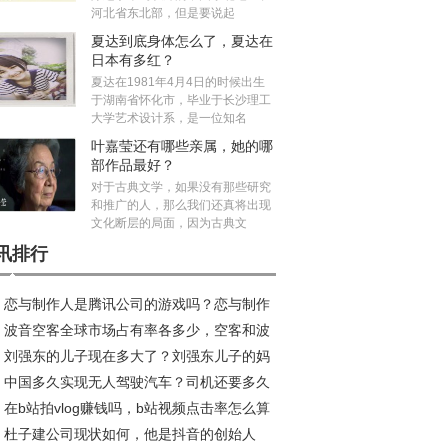
河北省东北部，但是要说起
夏达到底身体怎么了，夏达在
日本有多红？
夏达在1981年4月4日的时候出生
于湖南省怀化市，毕业于长沙理工
大学艺术设计系，是一位知名
叶嘉莹还有哪些亲属，她的哪
部作品最好？
对于古典文学，如果没有那些研究
和推广的人，那么我们还真将出现
文化断层的局面，因为古典文
讯排行
恋与制作人是腾讯公司的游戏吗？恋与制作
波音空客全球市场占有率各多少，空客和波
加不了好友咋回事
刘强东的儿子现在多大了？刘强东儿子的妈
的乘坐感受哪个好？
中国多久实现无人驾驶汽车？司机还要多久
是龚晓京吗
在b站拍vlog赚钱吗，b站视频点击率怎么算
无人驾驶取代
杜子建公司现状如何，他是抖音的创始人
？