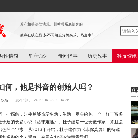
遵守相关法律法规、删帖联系底部客服
徽声在线在线-从不同角度分析娱乐、热点事件
两性情感
星座命运
奇闻怪事
历史故事
科技资讯
如何，他是抖音的创始人吗？
图
：佚名
发布时间：2019-06-23 01:04:26
有一些感触，只要足够热爱生活，生活一定会给你一个同样丰富多
杜子建的长篇小说《活罪难逃》。杜子建是一位安徽作家，并且是
色的企业家，从2013年开始，杜子建作为《非你莫属》的特邀
犀利透彻的个人观点，被网友们评论为毒舌导师。