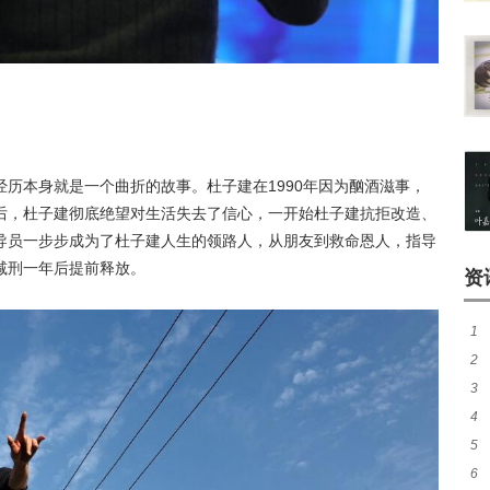
历本身就是一个曲折的故事。杜子建在1990年因为酗酒滋事，
后，杜子建彻底绝望对生活失去了信心，一开始杜子建抗拒改造、
导员一步步成为了杜子建人生的领路人，从朋友到救命恩人，指导
减刑一年后提前释放。
资
1
2
人
3
音
4
妈
5
被
6
钱