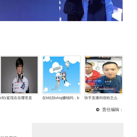
cf白鲨现在在哪里直
在b站拍vlog赚钱吗，b
快手直播间假粉怎么
播？cf白鲨为什么恨cf林
站视频点击率怎么算
弄？快手活粉和假粉区
责任编辑：
肯
钱？
别判断