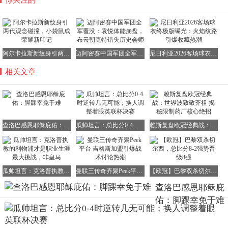
你关注的
阿尔卡拉斯新纹身引两代观念碰撞，小袋鼠成荣耀新印记
迈阿密赛中国军团全军覆没：袁悦体能崩盘，布云朝克特错失历史会师
尼日利亚2026客场球衣终极版曝光：火焰纹路引爆收藏热潮
相关文章
查洛巴感恩耶稣庇佑：脚踝幸免于难
瓜帅坦言：总比分0-4时逆转几无可能；换人调整着眼英联杯决赛
赖斯复盘欧冠经典战：世界波致敬齐祖 揭秘限制药厂核心绝招
瓜帅坦言：克洛普执教的利物浦才是职业生涯最大挑战，非皇马
曼联三传奇齐聚Peek平台 吉格斯加盟引爆战术讨论热潮
【欧冠】巴黎双杀切尔西，总比分8-2强势晋级8强
查洛巴感恩耶稣庇
佑：脚踝幸免于难