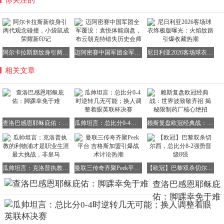
阿尔卡拉斯新纹身引两代观念碰撞，小袋鼠成荣耀新印记
迈阿密赛中国军团全军覆没：袁悦体能崩盘，布云朝克特错失历史会师
尼日利亚2026客场球衣终极版曝光：火焰纹路引爆收藏热潮
相关文章
查洛巴感恩耶稣庇佑：脚踝幸免于难
瓜帅坦言：总比分0-4时逆转几无可能；换人调整着眼英联杯决赛
赖斯复盘欧冠经典战：世界波致敬齐祖 揭秘限制药厂核心绝招
瓜帅坦言：克洛普执教的利物浦才是职业生涯最大挑战，非皇马
曼联三传奇齐聚Peek平台 吉格斯加盟引爆战术讨论热潮
【欧冠】巴黎双杀切尔西，总比分8-2强势晋级8强
查洛巴感恩耶稣庇
佑：脚踝幸免于难