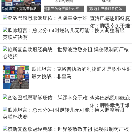
瓜帅坦言：克洛普执教的利物浦才是职业生涯最大挑战，非皇马
曼联三传奇齐聚Peek平台 吉格斯加盟引爆战术讨论热潮
【欧冠】巴黎双杀切尔西，总比分8-2强势晋级8强
查洛巴感恩耶稣庇
佑：脚踝幸免于难
瓜帅坦言：克洛普执教的利物浦才是职业生涯
最大挑战，非皇马
查洛巴感恩耶稣庇
她为什么这么早就退役了
佑：脚踝幸免于难
魏秋月是1988年出生在天津，在2017年退役的时候，她还不
到30岁，对一个排球运动员来说，30岁左右还是可以继续拼