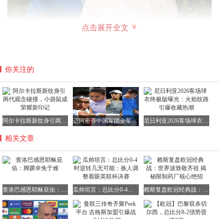
点击展开全文
你关注的
阿尔卡拉斯新纹身引两代观念碰撞，小袋鼠成荣耀新印记
迈阿密赛中国军团全军覆没：袁悦体能崩盘，布云朝克特错失历史会师
尼日利亚2026客场球衣终极版曝光：火焰纹路引爆收藏热潮
相关文章
在感情生活上幸福满满的魏秋月在事业上发展的也很好，她
现在也是集好几重身份于一身，她是中国共产党第十九次全
国代表大会的人大代表，她还是现任共青团天津市委副书
记，此外她还是天津体育职业学院的副院长，现在的她正在
查洛巴感恩耶稣庇佑：脚踝幸免于难
瓜帅坦言：总比分0-4时逆转几无可能；换人调整着眼英联杯决赛
赖斯复盘欧冠经典战：世界波致敬齐祖 揭秘限制药厂核心绝招
积极的为国家训练选拔年轻一代的运动员了。