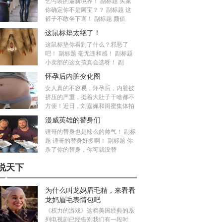
乞丐装的最新境界！ 副标题 买家
你确定你不是阿宝？？ 副标题 这
裤子不敢坐下啊！ 副标题 颜值
这鼠标垫太绝了！
这鼠标垫你看到了什么？邪恶了
吧！ 副标题 毫无违和感！ 副标题
小卖部的这女孩真会选呀！ 副
怀孕后内脏变化图
女人真的不容易，怀孕后，内脏被
挤压的严重，挺着大肚子干啥都不
方便！近日，刘嘉姵和闺蜜集体拍
漫威英雄的替身们
锤哥的替身也是辣么的帅气！ 副标
题 锤哥的替身好多啊！ 副标题 你
杀了你的替身，你可就没替
说天下
为什么叫龙妈眉毛精，来看看
龙妈眉毛表情包吧
《权力的游戏》这档美国经典的系
列电视剧已经告别我们有一段时