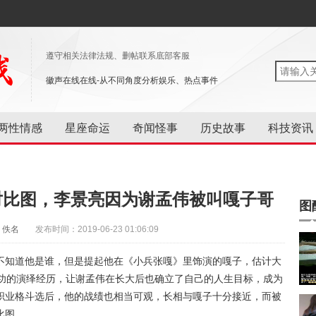
遵守相关法律法规、删帖联系底部客服
徽声在线在线-从不同角度分析娱乐、热点事件
两性情感
星座命运
奇闻怪事
历史故事
科技资讯
对比图，李景亮因为谢孟伟被叫嘎子哥
图
：佚名
发布时间：2019-06-23 01:06:09
不知道他是谁，但是提起他在《小兵张嘎》里饰演的嘎子，估计大
成功的演绎经历，让谢孟伟在长大后也确立了自己的人生目标，成为
职业格斗选后，他的战绩也相当可观，长相与嘎子十分接近，而被
比图。