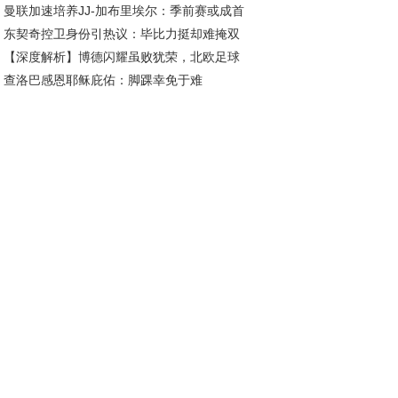
曼联加速培养JJ-加布里埃尔：季前赛或成首
50胜冲击东部霸主！
东契奇控卫身份引热议：毕比力挺却难掩双
舞台，下赛季登陆英超在望
【深度解析】博德闪耀虽败犹荣，北欧足球
卫本质？
查洛巴感恩耶稣庇佑：脚踝幸免于难
势力未来可期