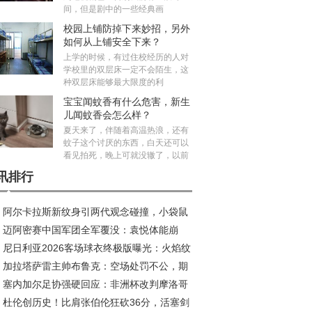
间，但是剧中的一些经典画
校园上铺防掉下来妙招，另外
如何从上铺安全下来？
上学的时候，有过住校经历的人对
学校里的双层床一定不会陌生，这
种双层床能够最大限度的利
宝宝闻蚊香有什么危害，新生
儿闻蚊香会怎么样？
夏天来了，伴随着高温热浪，还有
蚊子这个讨厌的东西，白天还可以
看见拍死，晚上可就没辙了，以前
讯排行
阿尔卡拉斯新纹身引两代观念碰撞，小袋鼠
迈阿密赛中国军团全军覆没：袁悦体能崩
荣耀新印记
尼日利亚2026客场球衣终极版曝光：火焰纹
，布云朝克特错失历史会师
加拉塔萨雷主帅布鲁克：空场处罚不公，期
引爆收藏热潮
塞内加尔足协强硬回应：非洲杯改判摩洛哥
安菲尔德创造奇迹
杜伦创历史！比肩张伯伦狂砍36分，活塞剑
，此乃非洲足球之耻