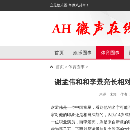
立足娱乐圈·争做八卦帝！
首页
娱乐圈事
体育圈事
首页
>
体育圈事
>
谢孟伟和和李景亮长相
来源：未知
作者
谢孟伟是一位中国童星，看到他的名字可能
家对他的印象还是相当深刻的，因为14岁
一位职业演员，而李景亮，则是来自新疆的
称为嘎子哥，下面就是谢孟伟和李景亮的对