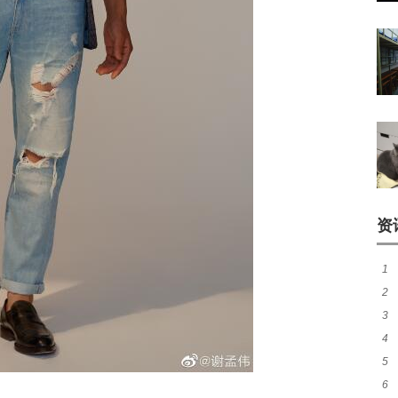
资
1
2
成
3
盘
4
路
5
待
6
胜