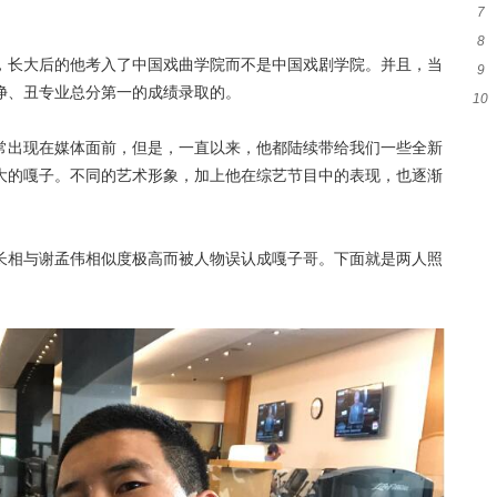
7
指
8
秀
，长大后的他考入了中国戏曲学院而不是中国戏剧学院。并且，当
9
能
净、丑专业总分第一的成绩录取的。
10
新
常出现在媒体面前，但是，一直以来，他都陆续带给我们一些全新
大的嘎子。不同的艺术形象，加上他在综艺节目中的表现，也逐渐
长相与谢孟伟相似度极高而被人物误认成嘎子哥。下面就是两人照