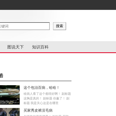
图说天下
知识百科
酷
这个包治百病，哈哈！
啥病人看了这个都得好啊！ 副标题
这胸是真的！ 副标题 你赢了！ 副
标题 我是关心这是在哪里
买家秀皮裤没毛病